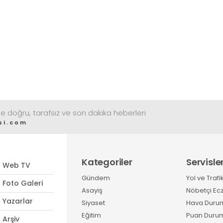
e doğru, tarafsız ve son dakika heberleri
si.com
Kategoriler
Servisle
Web TV
Gündem
Yol ve Trafi
Foto Galeri
Asayiş
Nöbetçi Ec
Yazarlar
Siyaset
Hava Duru
Eğitim
Puan Duru
Arşiv