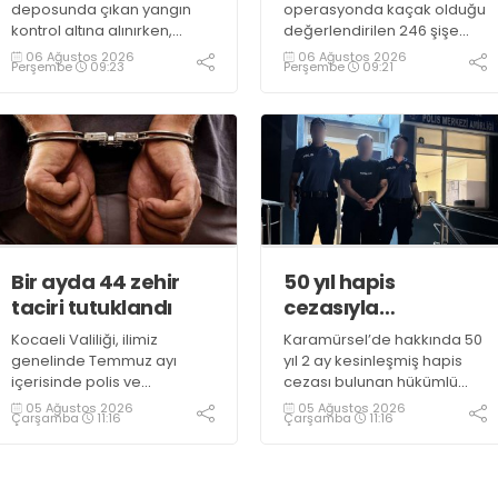
deposunda çıkan yangın
operasyonda kaçak olduğu
kontrol altına alınırken,
değerlendirilen 246 şişe
duman sebebiyle TEM ve
parfüm ele geçirildi
06 Ağustos 2026
06 Ağustos 2026
Perşembe
09:23
Perşembe
09:21
D100 Karayolu’nda göz gözü
görmedi
Bir ayda 44 zehir
50 yıl hapis
taciri tutuklandı
cezasıyla
aranıyordu,
Kocaeli Valiliği, ilimiz
Karamürsel’de hakkında 50
yakalandı
genelinde Temmuz ayı
yıl 2 ay kesinleşmiş hapis
içerisinde polis ve
cezası bulunan hükümlü
jandarma ekiplerince
operasyonla gözaltına
05 Ağustos 2026
05 Ağustos 2026
Çarşamba
11:16
Çarşamba
11:16
uyuşturucu ile mücadele
alındı
kapsamında yapılan
çalışmaların sonuçlarını
açıkladı. Çalışmalar