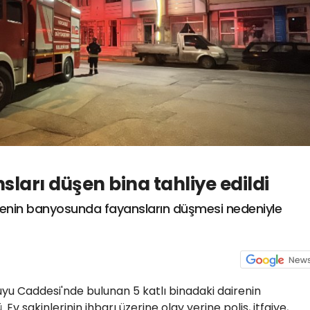
sları düşen bina tahliye edildi
airenin banyosunda fayansların düşmesi nedeniyle
yu Caddesi'nde bulunan 5 katlı binadaki dairenin
v sakinlerinin ihbarı üzerine olay yerine polis, itfaiye,