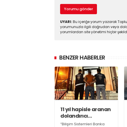
Yorumu gönder
UYARI:
Bu içeriğe yorum yazarak Toplul
yorumunuzla ilgili doğrudan veya dola
yorumlardan site yönetimi hiçbir şeki
BENZER HABERLER
11 yıl hapisle aranan
dolandırıcı
yakalandı
“Bilişim Sistemleri Banka