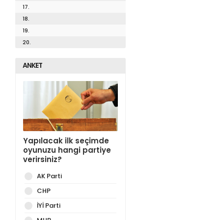
17.
18.
19.
20.
ANKET
Yapılacak ilk seçimde
oyunuzu hangi partiye
verirsiniz?
AK Parti
CHP
İYİ Parti