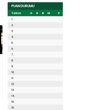
PUAN DURUMU
Takım
O
G
B
M
P
1.
2.
3.
4.
5.
6.
7.
8.
9.
10.
11.
12.
13.
14.
15.
16.