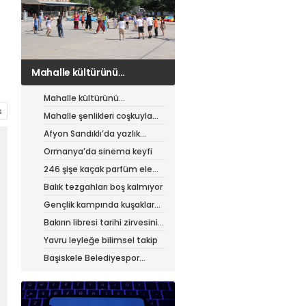
Mahalle şenlikleri coşkuyla
sürüyor
Mahalle kültürünü
canlandıran şenlik
Mahalle şenlikleri coşkuyla
sürüyor
Afyon Sandıklı’da yazlık
patates hasadı
Ormanya’da sinema keyfi
246 şişe kaçak parfüm ele
geçirildi
Balık tezgahları boş kalmıyor
Gençlik kampında kuşaklar
buluştu
Bakırın libresi tarihi zirvesini
test ediyor
Yavru leyleğe bilimsel takip
Başiskele Belediyespor
Gelişim Ligi’ne hazır