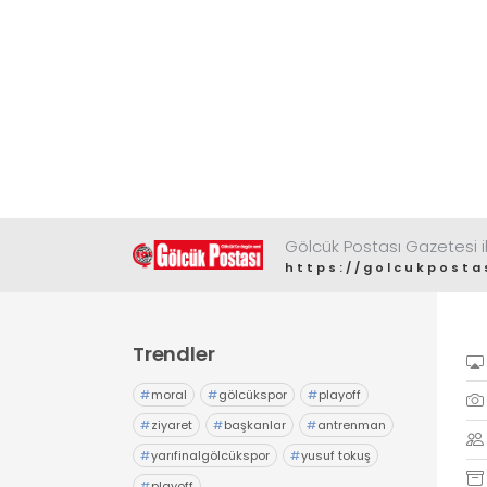
Gölcük Postası Gazetesi il
https://golcukposta
Trendler
#
moral
#
gölcükspor
#
playoff
#
ziyaret
#
başkanlar
#
antrenman
#
yarıfinalgölcükspor
#
yusuf tokuş
#
playoff