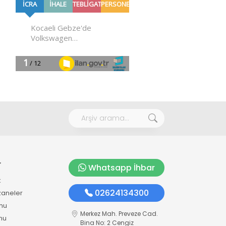
r
Whatsapp İhbar
k
02624134300
zaneler
mu
Merkez Mah. Preveze Cad.
mu
Bina No: 2 Cengiz