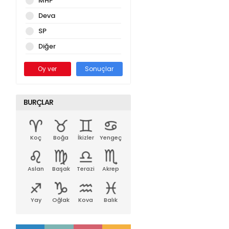
MHP
Deva
SP
Diğer
Oy ver
Sonuçlar
BURÇLAR
Koç
Boğa
İkizler
Yengeç
Aslan
Başak
Terazi
Akrep
Yay
Oğlak
Kova
Balık