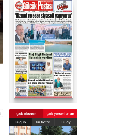
02624132333
haber@golcukpostasi.com
Çok okunan
Çok yorumlanan
Bugün
Bu hafta
Bu ay