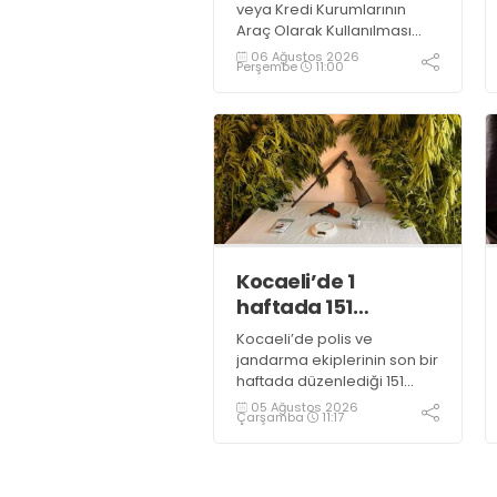
veya Kredi Kurumlarının
Araç Olarak Kullanılması
Suretiyle Dolandırıcılık”
06 Ağustos 2026
Perşembe
11:00
suçundan 11 yıl 3 ay
kesinleşmiş hapis cezası
bulunan şahıs yakalandı
Kocaeli’de 1
haftada 151
uyuşturucu
Kocaeli’de polis ve
operasyonu
jandarma ekiplerinin son bir
haftada düzenlediği 151
uyuşturucu operasyonunda
05 Ağustos 2026
Çarşamba
11:17
161 şüpheli hakkında adli
işlem başlatıldı.
Operasyonlarda yaklaşık 2
kilogram uyuşturucu