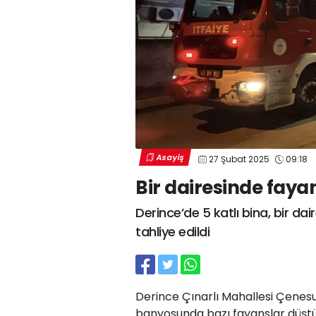
Asayiş
27 Şubat 2025
09:18
Bir dairesinde fayan
Derince’de 5 katlı bina, bir d
tahliye edildi
Derince Çınarlı Mahallesi Çenesu
banyosunda bazı fayanslar düştü. E