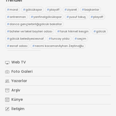
Trendler
#
moral
#
gölcükspor
#
playoff
#
ziyaret
#
başkanlar
#
antrenman
#
yarıfinalgölcükspor
#
yusuf tokuş
#
playoff
#
darıca gençlerbirliğigölcük bakallar
#
büfeler ve tekel bayileri odası
#
faruk hikmet kesgin
#
gölcük
#
gölcük belediyesiesnaf
#
tuncay yıldız
#
seçim
#
esnaf odası
#
necmi kocamanAyhan Zeytinoğlu
#
Kocaeli Sanayi Odası
Web TV
Foto Galeri
Yazarlar
Arşiv
Künye
İletişim