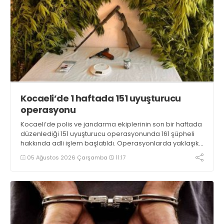
Kocaeli’de 1 haftada 151 uyuşturucu
operasyonu
Kocaeli’de polis ve jandarma ekiplerinin son bir haftada
düzenlediği 151 uyuşturucu operasyonunda 161 şüpheli
hakkında adli işlem başlatıldı. Operasyonlarda yaklaşık
2 kilogram uyuşturucu madde ile 121 kök kenevir bitkisi
05 Ağustos 2026 Çarşamba
11:17
ele geçirilirken, 9 şüpheli tutuklandı