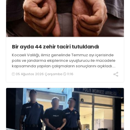
Bir ayda 44 zehir taciri tutuklandı
Kocaeli Valiliği, ilimiz genelinde Temmuz ayı içerisinde
polis ve jandarma ekiplerince uyuşturucu ile mücadele
kapsamında yapılan çalışmaların sonuçlarını açıkladı.
Çalışmalar sonucunda uyuşturucu ve uyarıcı madde
05 Ağustos 2026 Çarşamba
11:16
kullanan, ticaretini ve sevkiyatını yapan 44 şahıs
tutuklandı