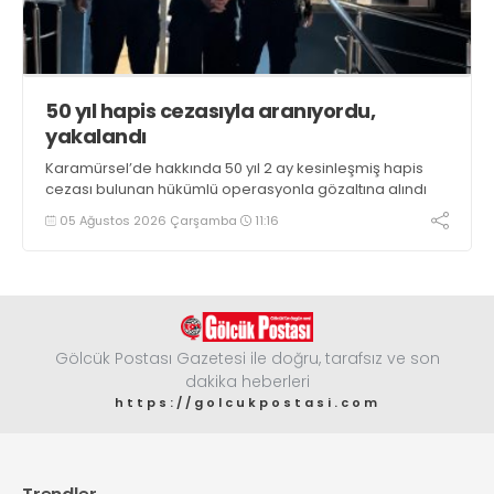
50 yıl hapis cezasıyla aranıyordu,
yakalandı
Karamürsel’de hakkında 50 yıl 2 ay kesinleşmiş hapis
cezası bulunan hükümlü operasyonla gözaltına alındı
05 Ağustos 2026 Çarşamba
11:16
Gölcük Postası Gazetesi ile doğru, tarafsız ve son
dakika heberleri
https://golcukpostasi.com