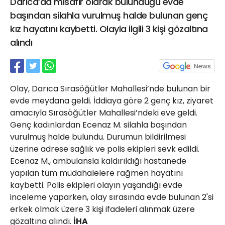
Darıca’da misafir olarak bulunduğu evde
21 Gölcük
başından silahla vurulmuş halde bulunan genç
02624132333
kız hayatını kaybetti. Olayla ilgili 3 kişi gözaltına
haber@golcukpostasi.com
alındı
Olay, Darıca Sırasöğütler Mahallesi’nde bulunan bir
evde meydana geldi. İddiaya göre 2 genç kız, ziyaret
amacıyla Sırasöğütler Mahallesi’ndeki eve geldi.
Genç kadınlardan Ecenaz M. silahla başından
vurulmuş halde bulundu. Durumun bildirilmesi
üzerine adrese sağlık ve polis ekipleri sevk edildi.
Ecenaz M., ambulansla kaldırıldığı hastanede
yapılan tüm müdahalelere rağmen hayatını
kaybetti. Polis ekipleri olayın yaşandığı evde
inceleme yaparken, olay sırasında evde bulunan 2'si
erkek olmak üzere 3 kişi ifadeleri alınmak üzere
gözaltına alındı.
İHA