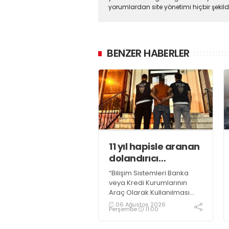
yorumlardan site yönetimi hiçbir şeki
BENZER HABERLER
11 yıl hapisle aranan
dolandırıcı
yakalandı
“Bilişim Sistemleri Banka
veya Kredi Kurumlarının
Araç Olarak Kullanılması
Suretiyle Dolandırıcılık”
06 Ağustos 2026
Perşembe
11:00
suçundan 11 yıl 3 ay
kesinleşmiş hapis cezası