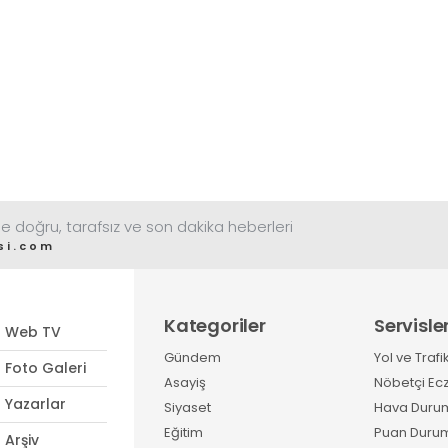
e doğru, tarafsız ve son dakika heberleri
si.com
Kategoriler
Servisle
Web TV
Gündem
Yol ve Trafi
Foto Galeri
Asayiş
Nöbetçi Ec
Yazarlar
Siyaset
Hava Duru
Eğitim
Puan Duru
Arşiv