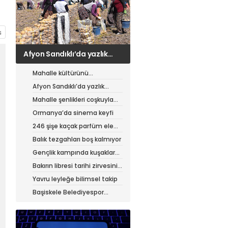
Afyon Sandıklı’da yazlık
patates hasadı
Mahalle kültürünü
canlandıran şenlik
Afyon Sandıklı’da yazlık
patates hasadı
Mahalle şenlikleri coşkuyla
sürüyor
Ormanya’da sinema keyfi
246 şişe kaçak parfüm ele
geçirildi
Balık tezgahları boş kalmıyor
Gençlik kampında kuşaklar
buluştu
Bakırın libresi tarihi zirvesini
test ediyor
Yavru leyleğe bilimsel takip
Başiskele Belediyespor
Gelişim Ligi’ne hazır