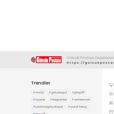
Gölcük Postası Gazetesi il
https://golcukposta
Trendler
#
moral
#
gölcükspor
#
playoff
#
ziyaret
#
başkanlar
#
antrenman
#
yarıfinalgölcükspor
#
yusuf tokuş
#
playoff