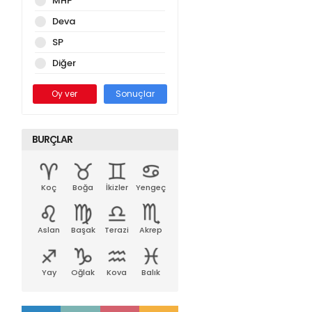
MHP
Deva
SP
Diğer
Oy ver
Sonuçlar
BURÇLAR
Koç
Boğa
İkizler
Yengeç
Aslan
Başak
Terazi
Akrep
Yay
Oğlak
Kova
Balık