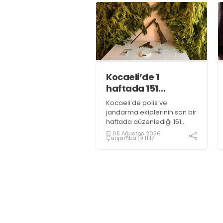
bulunan şahıs yakalandı
Kocaeli’de 1
haftada 151
uyuşturucu
Kocaeli’de polis ve
operasyonu
jandarma ekiplerinin son bir
haftada düzenlediği 151
uyuşturucu operasyonunda
05 Ağustos 2026
Çarşamba
11:17
161 şüpheli hakkında adli
işlem başlatıldı.
Operasyonlarda yaklaşık 2
kilogram uyuşturucu
madde ile 121 kök kenevir
bitkisi ele geçirilirken, 9
şüpheli tutuklandı