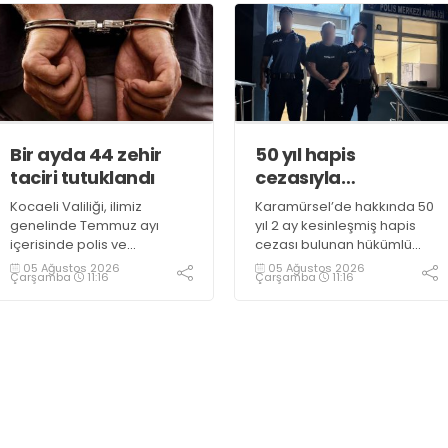
Bir ayda 44 zehir
50 yıl hapis
taciri tutuklandı
cezasıyla
aranıyordu,
Kocaeli Valiliği, ilimiz
Karamürsel’de hakkında 50
yakalandı
genelinde Temmuz ayı
yıl 2 ay kesinleşmiş hapis
içerisinde polis ve
cezası bulunan hükümlü
jandarma ekiplerince
operasyonla gözaltına
05 Ağustos 2026
05 Ağustos 2026
Çarşamba
11:16
Çarşamba
11:16
uyuşturucu ile mücadele
alındı
kapsamında yapılan
çalışmaların sonuçlarını
açıkladı. Çalışmalar
sonucunda uyuşturucu ve
uyarıcı madde kullanan,
ticaretini ve sevkiyatını
yapan 44 şahıs tutuklandı