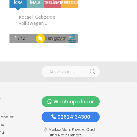
r
Whatsapp İhbar
k
02624134300
zaneler
mu
Merkez Mah. Preveze Cad.
mu
Bina No: 2 Cengiz