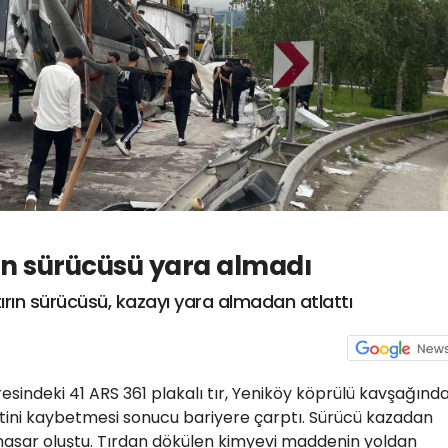
rın sürücüsü yara almadı
ırın sürücüsü, kazayı yara almadan atlattı
aresindeki 41 ARS 361 plakalı tır, Yeniköy köprülü kavşağınd
tini kaybetmesi sonucu bariyere çarptı. Sürücü kazadan
hasar oluştu. Tırdan dökülen kimyevi maddenin yoldan