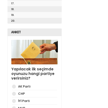
17.
18.
19.
20.
ANKET
Yapılacak ilk seçimde
oyunuzu hangi partiye
verirsiniz?
AK Parti
CHP
İYİ Parti