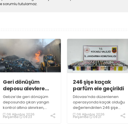
lde sorumlu tutulamaz.
Geri dönüşüm
246 şişe kaçak
deposu alevlere
parfüm ele geçirildi
teslim oldu
Gebze’de geri dönüşüm
Dilovası’nda düzenlenen
deposunda çıkan yangın
operasyonda kaçak olduğu
kontrol altına alınırken,
değerlendirilen 246 şişe
duman sebebiyle TEM ve
parfüm ele geçirildi
06 Ağustos 2026
06 Ağustos 2026
Perşembe
09:23
Perşembe
09:21
D100 Karayolu’nda göz gözü
görmedi