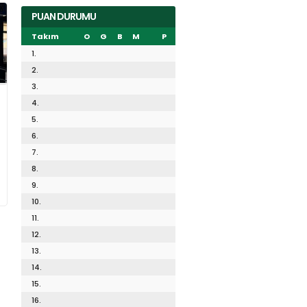
PUAN DURUMU
Takım
O
G
B
M
P
1.
2.
3.
4.
5.
6.
7.
8.
9.
10.
11.
12.
13.
14.
15.
16.