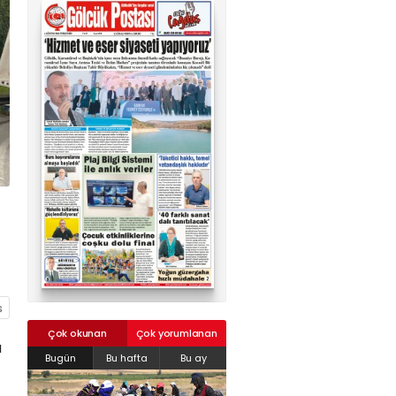
02624132333
haber@golcukpostasi.com
Çok okunan
Çok yorumlanan
a
Bugün
Bu hafta
Bu ay