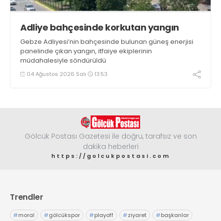
Adliye bahçesinde korkutan yangın
Gebze Adliyesi’nin bahçesinde bulunan güneş enerjisi
panelinde çıkan yangın, itfaiye ekiplerinin
müdahalesiyle söndürüldü
04 Ağustos 2026 Salı
13:53
Gölcük Postası Gazetesi ile doğru, tarafsız ve son
dakika heberleri
https://golcukpostasi.com
Trendler
#
moral
#
gölcükspor
#
playoff
#
ziyaret
#
başkanlar