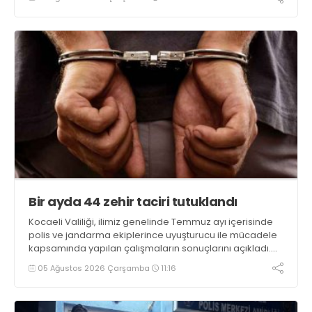
ele geçirilirken, 9 şüpheli tutuklandı
Bir ayda 44 zehir taciri tutuklandı
Kocaeli Valiliği, ilimiz genelinde Temmuz ayı içerisinde
polis ve jandarma ekiplerince uyuşturucu ile mücadele
kapsamında yapılan çalışmaların sonuçlarını açıkladı.
Çalışmalar sonucunda uyuşturucu ve uyarıcı madde
05 Ağustos 2026 Çarşamba
11:16
kullanan, ticaretini ve sevkiyatını yapan 44 şahıs
tutuklandı