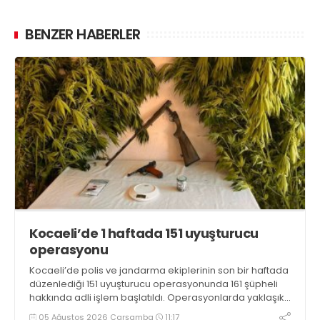
BENZER HABERLER
Kocaeli’de 1 haftada 151 uyuşturucu
operasyonu
Kocaeli’de polis ve jandarma ekiplerinin son bir haftada
düzenlediği 151 uyuşturucu operasyonunda 161 şüpheli
hakkında adli işlem başlatıldı. Operasyonlarda yaklaşık
2 kilogram uyuşturucu madde ile 121 kök kenevir bitkisi
05 Ağustos 2026 Çarşamba
11:17