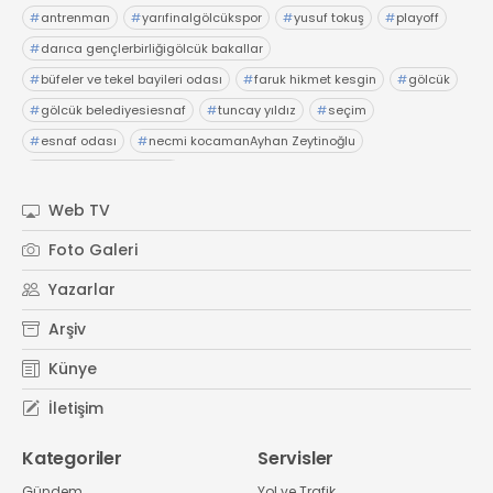
#
antrenman
#
yarıfinalgölcükspor
#
yusuf tokuş
#
playoff
#
darıca gençlerbirliğigölcük bakallar
#
büfeler ve tekel bayileri odası
#
faruk hikmet kesgin
#
gölcük
#
gölcük belediyesiesnaf
#
tuncay yıldız
#
seçim
#
esnaf odası
#
necmi kocamanAyhan Zeytinoğlu
#
Kocaeli Sanayi Odası
Web TV
Foto Galeri
Yazarlar
Arşiv
Künye
İletişim
Kategoriler
Servisler
Gündem
Yol ve Trafik