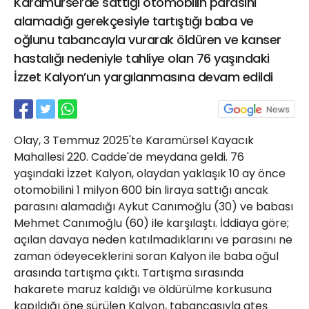
Karamürsel’de sattığı otomobilin parasını
21 Gölcük
alamadığı gerekçesiyle tartıştığı baba ve
02624132333
oğlunu tabancayla vurarak öldüren ve kanser
haber@golcukpostasi.com
hastalığı nedeniyle tahliye olan 76 yaşındaki
İzzet Kalyon’un yargılanmasına devam edildi
Olay, 3 Temmuz 2025'te Karamürsel Kayacık
Mahallesi 220. Cadde'de meydana geldi. 76
yaşındaki İzzet Kalyon, olaydan yaklaşık 10 ay önce
otomobilini 1 milyon 600 bin liraya sattığı ancak
parasını alamadığı Aykut Canımoğlu (30) ve babası
Mehmet Canımoğlu (60) ile karşılaştı. İddiaya göre;
açılan davaya neden katılmadıklarını ve parasını ne
zaman ödeyeceklerini soran Kalyon ile baba oğul
arasında tartışma çıktı. Tartışma sırasında
hakarete maruz kaldığı ve öldürülme korkusuna
kapıldığı öne sürülen Kalyon, tabancasıyla ateş