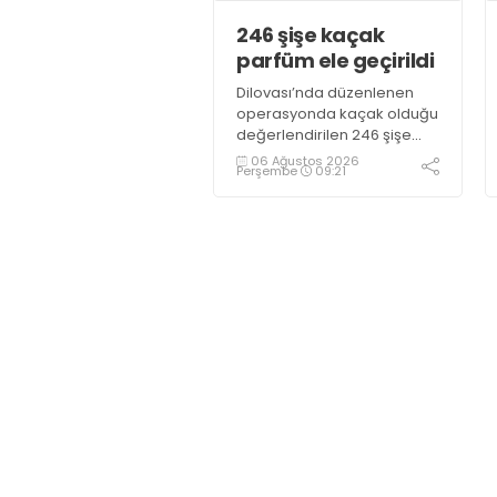
246 şişe kaçak
parfüm ele geçirildi
Dilovası’nda düzenlenen
operasyonda kaçak olduğu
değerlendirilen 246 şişe
parfüm ele geçirildi
06 Ağustos 2026
Perşembe
09:21