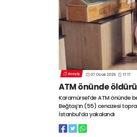
Asayiş
07 Ocak 2025
17:17
ATM önünde öldürül
Karamürsel’de ATM önünde bekl
Beğtaş’ın (55) cenazesi toprağa 
İstanbul’da yakalandı