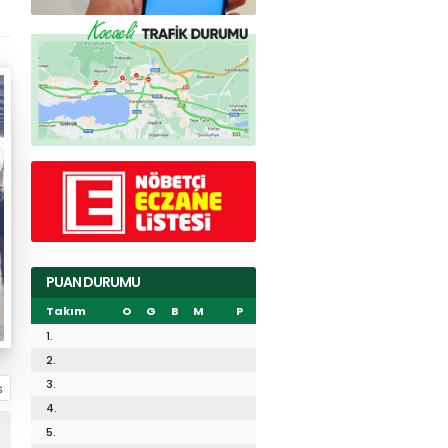
PUAN DURUMU
Takım
O
G
B
M
P
1.
2.
3.
4.
5.