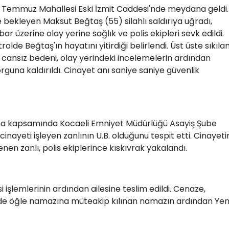
 4 Temmuz Mahallesi Eski İzmit Caddesi'nde meydana geldi.
 bekleyen Maksut Beğtaş (55) silahlı saldırıya uğradı,
bar üzerine olay yerine sağlık ve polis ekipleri sevk edildi.
olde Beğtaş'ın hayatını yitirdiği belirlendi. Üst üste sıkıla
n cansız bedeni, olay yerindeki incelemelerin ardından
una kaldırıldı. Cinayet anı saniye saniye güvenlik
I
urma kapsamında Kocaeli Emniyet Müdürlüğü Asayiş Şube
inayeti işleyen zanlının U.B. olduğunu tespit etti. Cinayeti
enen zanlı, polis ekiplerince kıskıvrak yakalandı.
 işlemlerinin ardından ailesine teslim edildi. Cenaze,
de öğle namazına müteakip kılınan namazın ardından Yen