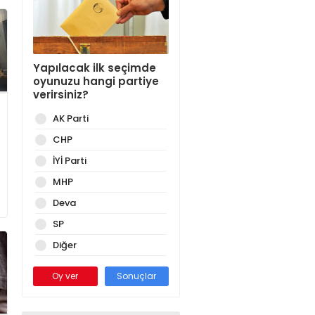
Yapılacak ilk seçimde
oyunuzu hangi partiye
verirsiniz?
AK Parti
CHP
İYİ Parti
MHP
Deva
SP
Diğer
Oy ver
Sonuçlar