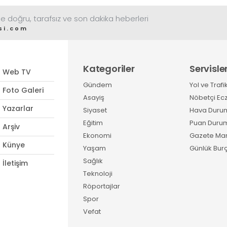
e doğru, tarafsız ve son dakika heberleri
si.com
Kategoriler
Servisle
Web TV
Gündem
Yol ve Trafi
Foto Galeri
Asayiş
Nöbetçi Ec
Yazarlar
Siyaset
Hava Duru
Eğitim
Puan Duru
Arşiv
Ekonomi
Gazete Man
Künye
Yaşam
Günlük Burç
Sağlık
İletişim
Teknoloji
Röportajlar
Spor
Vefat