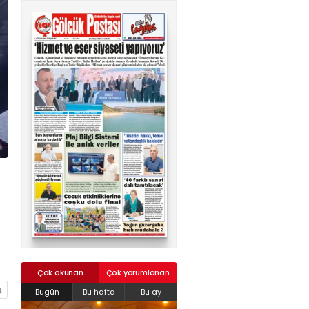
02624132333
haber@golcukpostasi.com
Çok okunan
Çok yorumlanan
Bugün
Bu hafta
Bu ay