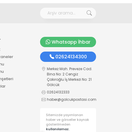
r
Whatsapp İhbar
k
02624134300
zaneler
mu
Merkez Mah. Preveze Cad.
mu
Bina No: 2 Cengiz
şetleri
Çakıroğlu İş Merkezi No: 21
Gölcük
lar
02624132333
haber@golcukpostasi.com
Sitemizde yayımlanan
haber ve görseller kaynak
gösterilmeden
kullanılamaz.