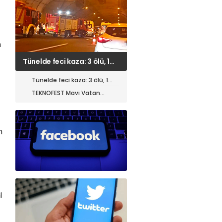
n
TEKNOFEST Mavi Vatan
öncesi toplantı yapıldı
Tünelde feci kaza: 3 ölü, 1
ağır yaralı
TEKNOFEST Mavi Vatan
öncesi toplantı yapıldı
n
i