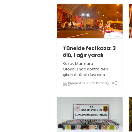
Tünelde feci kaza: 3
ölü, 1 ağır yaralı
Kuzey Marmara
Otoyolu’nda kontrolden
çıkarak tünel duvarına
çarpan hafif ticari araçtaki 3
09 Ağustos 2026 Pazar
09:07
kişi hayatını kaybetti, 1 kişi
ağır yaralandı