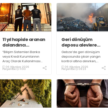
11 yıl hapisle aranan
Geri dönüşüm
dolandırıcı
deposu alevlere
yakalandı
teslim oldu
“Bilişim Sistemleri Banka
Gebze’de geri dönüşüm
veya Kredi Kurumlarının
deposunda çıkan yangın
Araç Olarak Kullanılması
kontrol altına alınırken,
Suretiyle Dolandırıcılık”
duman sebebiyle TEM ve
06 Ağustos 2026
06 Ağustos 2026
Perşembe
11:00
Perşembe
09:23
suçundan 11 yıl 3 ay
D100 Karayolu’nda göz gözü
kesinleşmiş hapis cezası
görmedi
bulunan şahıs yakalandı