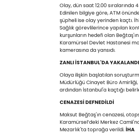
Olay, dün saat 12.00 sıralarında
Edinilen bilgiye göre, ATM önünde
şüpheli ise olay yerinden kaçtı. İh
Sağlık görevlilerince yapılan kontr
kurşunların hedefi olan Beğtaş'ı
Karamürsel Devlet Hastanesi morg
kamerasına da yansıdı.
ZANLI İSTANBUL'DA YAKALAND
Olaya ilişkin başlatılan soruşt
Müdürlüğü Cinayet Büro Amirliği, c
ardından İstanbul'a kaçtığı belirl
CENAZESİ DEFNEDİLDİ
Maksut Beğtaş'ın cenazesi, otopsi
Karamürsel’deki Merkez Camii'n
Mezarlık'ta toprağa verildi.
İHA