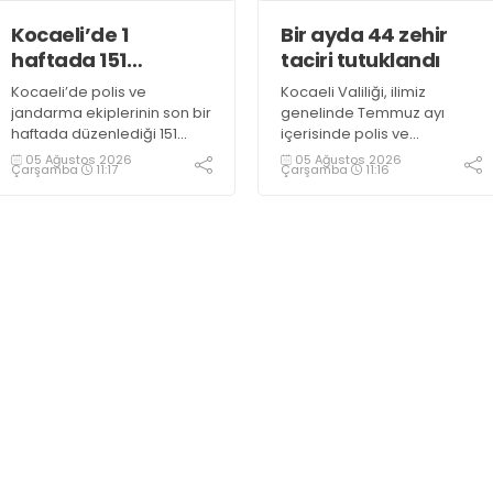
Kocaeli’de 1
Bir ayda 44 zehir
haftada 151
taciri tutuklandı
uyuşturucu
Kocaeli’de polis ve
Kocaeli Valiliği, ilimiz
operasyonu
jandarma ekiplerinin son bir
genelinde Temmuz ayı
haftada düzenlediği 151
içerisinde polis ve
uyuşturucu operasyonunda
jandarma ekiplerince
05 Ağustos 2026
05 Ağustos 2026
Çarşamba
11:17
Çarşamba
11:16
161 şüpheli hakkında adli
uyuşturucu ile mücadele
işlem başlatıldı.
kapsamında yapılan
Operasyonlarda yaklaşık 2
çalışmaların sonuçlarını
kilogram uyuşturucu
açıkladı. Çalışmalar
madde ile 121 kök kenevir
sonucunda uyuşturucu ve
bitkisi ele geçirilirken, 9
uyarıcı madde kullanan,
şüpheli tutuklandı
ticaretini ve sevkiyatını
yapan 44 şahıs tutuklandı