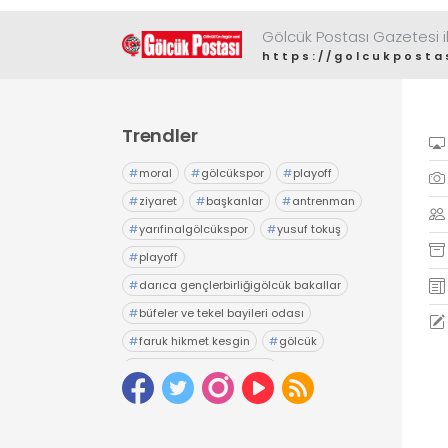
Gölcük Postası Gazetesi il
https://golcukposta
Trendler
#
moral
#
gölcükspor
#
playoff
#
ziyaret
#
başkanlar
#
antrenman
#
yarıfinalgölcükspor
#
yusuf tokuş
#
playoff
#
darıca gençlerbirliğigölcük bakallar
#
büfeler ve tekel bayileri odası
#
faruk hikmet kesgin
#
gölcük
#
gölcük belediyesiesnaf
#
tuncay yıldız
#
seçim
#
esnaf odası