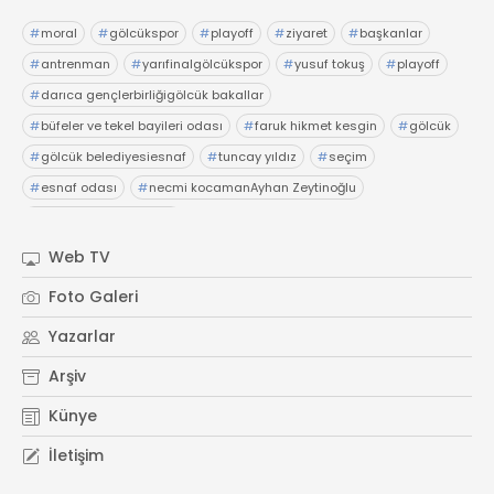
#
moral
#
gölcükspor
#
playoff
#
ziyaret
#
başkanlar
#
antrenman
#
yarıfinalgölcükspor
#
yusuf tokuş
#
playoff
#
darıca gençlerbirliğigölcük bakallar
#
büfeler ve tekel bayileri odası
#
faruk hikmet kesgin
#
gölcük
#
gölcük belediyesiesnaf
#
tuncay yıldız
#
seçim
#
esnaf odası
#
necmi kocamanAyhan Zeytinoğlu
#
Kocaeli Sanayi Odası
Web TV
Foto Galeri
Yazarlar
Arşiv
Künye
İletişim