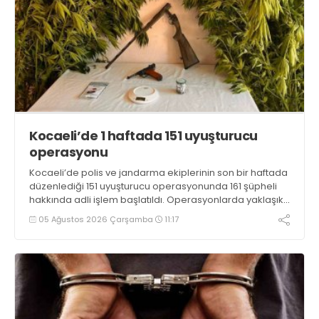
Kocaeli’de 1 haftada 151 uyuşturucu
operasyonu
Kocaeli’de polis ve jandarma ekiplerinin son bir haftada
düzenlediği 151 uyuşturucu operasyonunda 161 şüpheli
hakkında adli işlem başlatıldı. Operasyonlarda yaklaşık
2 kilogram uyuşturucu madde ile 121 kök kenevir bitkisi
05 Ağustos 2026 Çarşamba
11:17
ele geçirilirken, 9 şüpheli tutuklandı