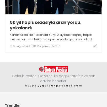
50 yıl hapis cezasıyla aranıyordu,
yakalandı
Karamürsel’de hakkında 50 yıl 2 ay kesinleşmiş hapis
cezası bulunan hükümlü operasyonla gözaltına alındı
05 Ağustos 2026 Çarşamba
11:16
Gölcük Postası Gazetesi ile doğru, tarafsız ve son
dakika heberleri
https://golcukpostasi.com
Trendler