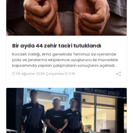
Bir ayda 44 zehir taciri tutuklandı
Kocaeli Valiliği, ilimiz genelinde Temmuz ayı içerisinde
polis ve jandarma ekiplerince uyuşturucu ile mücadele
kapsamında yapılan çalışmaların sonuçlarını açıkladı.
Çalışmalar sonucunda uyuşturucu ve uyarıcı madde
05 Ağustos 2026 Çarşamba
11:16
kullanan, ticaretini ve sevkiyatını yapan 44 şahıs
tutuklandı