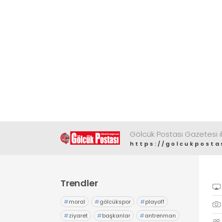
Gölcük Postası Gazetesi il
https://golcukposta
Trendler
#
moral
#
gölcükspor
#
playoff
#
ziyaret
#
başkanlar
#
antrenman