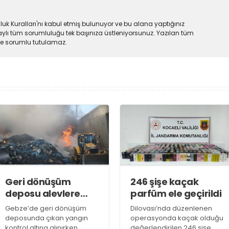
uk Kuralları'nı kabul etmiş bulunuyor ve bu alana yaptığınız
ylı tüm sorumluluğu tek başınıza üstleniyorsunuz. Yazılan tüm
lde sorumlu tutulamaz.
Geri dönüşüm
246 şişe kaçak
deposu alevlere
parfüm ele geçirildi
teslim oldu
Gebze’de geri dönüşüm
Dilovası’nda düzenlenen
deposunda çıkan yangın
operasyonda kaçak olduğu
kontrol altına alınırken,
değerlendirilen 246 şişe