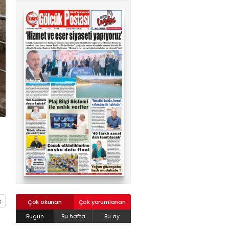
02624132333
haber@golcukpostasi.com
Çok okunan
Çok yorumlanan
Bugün
Bu hafta
Bu ay