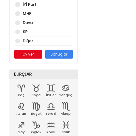
İYİ Parti
MHP
Deva
SP
Diğer
Oy ver
Sonuçlar
BURÇLAR
Koç
Boğa
İkizler
Yengeç
Aslan
Başak
Terazi
Akrep
Yay
Oğlak
Kova
Balık