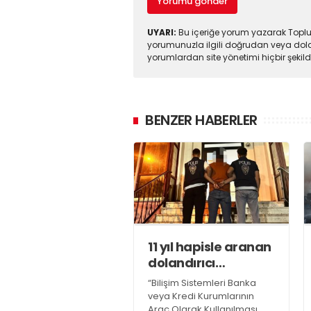
Yorumu gönder
UYARI:
Bu içeriğe yorum yazarak Toplul
yorumunuzla ilgili doğrudan veya dola
yorumlardan site yönetimi hiçbir şeki
BENZER HABERLER
11 yıl hapisle aranan
dolandırıcı
yakalandı
“Bilişim Sistemleri Banka
veya Kredi Kurumlarının
Araç Olarak Kullanılması