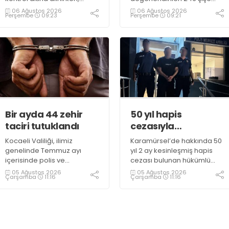
duman sebebiyle TEM ve
parfüm ele geçirildi
06 Ağustos 2026
06 Ağustos 2026
Perşembe
09:23
Perşembe
09:21
D100 Karayolu’nda göz gözü
görmedi
Bir ayda 44 zehir
50 yıl hapis
taciri tutuklandı
cezasıyla
aranıyordu,
Kocaeli Valiliği, ilimiz
Karamürsel’de hakkında 50
yakalandı
genelinde Temmuz ayı
yıl 2 ay kesinleşmiş hapis
içerisinde polis ve
cezası bulunan hükümlü
jandarma ekiplerince
operasyonla gözaltına
05 Ağustos 2026
05 Ağustos 2026
Çarşamba
11:16
Çarşamba
11:16
uyuşturucu ile mücadele
alındı
kapsamında yapılan
çalışmaların sonuçlarını
açıkladı. Çalışmalar
sonucunda uyuşturucu ve
uyarıcı madde kullanan,