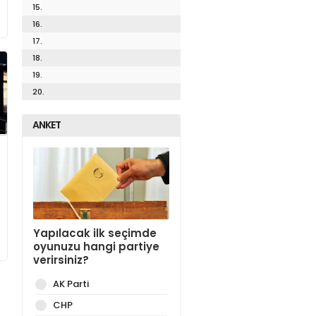
15.
16.
17.
18.
19.
20.
ANKET
Yapılacak ilk seçimde
oyunuzu hangi partiye
verirsiniz?
AK Parti
CHP