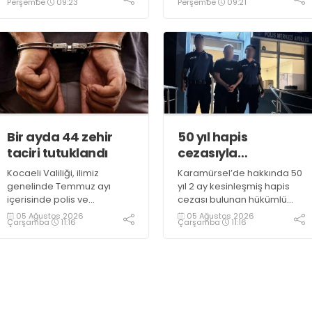
Perşembe
09:23
Perşembe
09:21
D100 Karayolu’nda göz gözü
görmedi
Bir ayda 44 zehir
50 yıl hapis
taciri tutuklandı
cezasıyla
aranıyordu,
Kocaeli Valiliği, ilimiz
Karamürsel’de hakkında 50
yakalandı
genelinde Temmuz ayı
yıl 2 ay kesinleşmiş hapis
içerisinde polis ve
cezası bulunan hükümlü
jandarma ekiplerince
operasyonla gözaltına
05 Ağustos 2026
05 Ağustos 2026
Çarşamba
11:16
Çarşamba
11:16
uyuşturucu ile mücadele
alındı
kapsamında yapılan
çalışmaların sonuçlarını
açıkladı. Çalışmalar
sonucunda uyuşturucu ve
uyarıcı madde kullanan,
ticaretini ve sevkiyatını