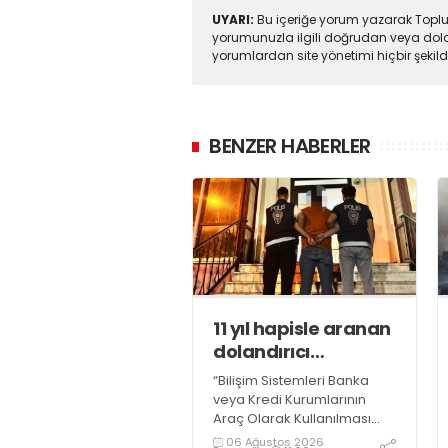
UYARI:
Bu içeriğe yorum yazarak Toplul
yorumunuzla ilgili doğrudan veya dola
yorumlardan site yönetimi hiçbir şeki
BENZER HABERLER
11 yıl hapisle aranan
dolandırıcı
yakalandı
“Bilişim Sistemleri Banka
veya Kredi Kurumlarının
Araç Olarak Kullanılması
Suretiyle Dolandırıcılık”
06 Ağustos 2026