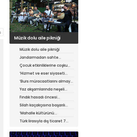
Jandarmadan sahte
çantacılara darbe
Müzik dolu aile pikniği
Jandarmadan sahte
çantacılara darbe
Çocuk etkinliklerine coşku
dolu final
‘Hizmet ve eser siyaseti
yapıyoruz’
‘Burs müracaatlarını almaya
başladık’
Yaz akşamlarında neşeli
etkinlikler
Fındık hasadı öncesi
üreticiye yol desteği
Silah kaçakçısına başarılı
operasyon
‘Mahalle kültürünü
güçlendiriyoruz’
Türk lirasıyla dış ticaret 7
ayda 900 milyar lirayı aştı