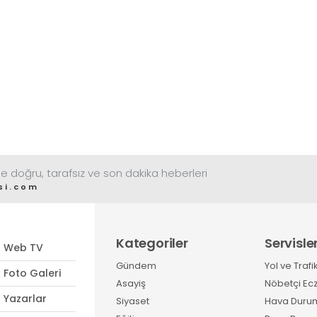
e doğru, tarafsız ve son dakika heberleri
si.com
Kategoriler
Servisle
Web TV
Gündem
Yol ve Trafi
Foto Galeri
Asayiş
Nöbetçi Ec
Yazarlar
Siyaset
Hava Duru