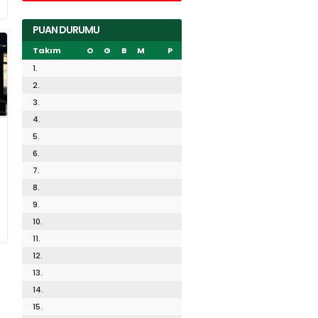
PUAN DURUMU
Takım
O
G
B
M
P
1.
2.
3.
4.
5.
6.
7.
8.
9.
10.
11.
12.
13.
14.
15.