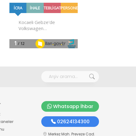
r
Whatsapp İhbar
k
02624134300
zaneler
mu
Merkez Mah. Preveze Cad.