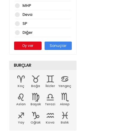
MHP
Deva
SP
Diğer
Oy ver
Sonuçlar
BURÇLAR
Koç
Boğa
İkizler
Yengeç
Aslan
Başak
Terazi
Akrep
Yay
Oğlak
Kova
Balık