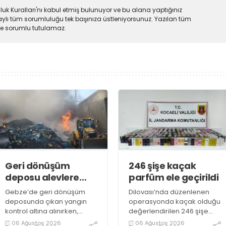
uk Kuralları'nı kabul etmiş bulunuyor ve bu alana yaptığınız
ylı tüm sorumluluğu tek başınıza üstleniyorsunuz. Yazılan tüm
lde sorumlu tutulamaz.
Geri dönüşüm
246 şişe kaçak
deposu alevlere
parfüm ele geçirildi
teslim oldu
Gebze’de geri dönüşüm
Dilovası’nda düzenlenen
deposunda çıkan yangın
operasyonda kaçak olduğu
kontrol altına alınırken,
değerlendirilen 246 şişe
duman sebebiyle TEM ve
parfüm ele geçirildi
06 Ağustos 2026
06 Ağustos 2026