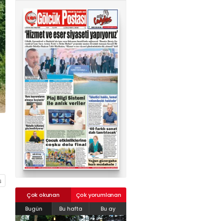
02624132333
haber@golcukpostasi.com
Çok okunan
Çok yorumlanan
Bugün
Bu hafta
Bu ay