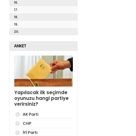
16.
17.
18.
19.
20.
ANKET
Yapılacak ilk seçimde
oyunuzu hangi partiye
verirsiniz?
AK Parti
CHP
İYİ Parti