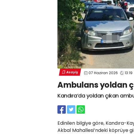
Asayiş
07 Haziran 2026
13:19
Ambulans yoldan çıkt
Kandıra’da yoldan çıkan ambula
Edinilen bilgiye göre, Kandıra-K
Akbal Mahallesi’ndeki köprüye gird