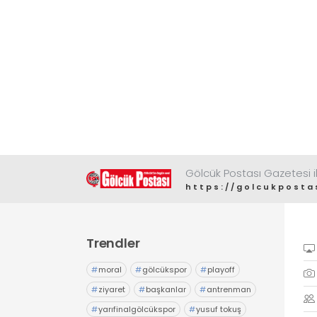
Gölcük Postası Gazetesi il
https://golcukposta
Trendler
#
moral
#
gölcükspor
#
playoff
#
ziyaret
#
başkanlar
#
antrenman
#
yarıfinalgölcükspor
#
yusuf tokuş