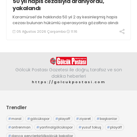
50 yıl hapis cezasıyla aranıyordu,
yakalandı
Karamürsel’de hakkında 50 yıl 2 ay kesinleşmiş hapis
cezası bulunan hükümlü operasyonla gözaltına alındı
05 Ağustos 2026 Çarşamba
11:16
Gölcük Postası Gazetesi ile doğru, tarafsız ve son
dakika heberleri
https://golcukpostasi.com
Trendler
#
moral
#
gölcükspor
#
playoff
#
ziyaret
#
başkanlar
#
antrenman
#
yarıfinalgölcükspor
#
yusuf tokuş
#
playoff
#
darıca gençlerbirliğigölcük bakallar