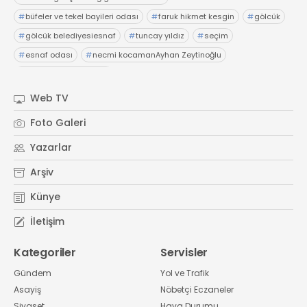
#
büfeler ve tekel bayileri odası
#
faruk hikmet kesgin
#
gölcük
#
gölcük belediyesiesnaf
#
tuncay yıldız
#
seçim
#
esnaf odası
#
necmi kocamanAyhan Zeytinoğlu
#
Kocaeli Sanayi Odası
Web TV
Foto Galeri
Yazarlar
Arşiv
Künye
İletişim
Kategoriler
Servisler
Gündem
Yol ve Trafik
Asayiş
Nöbetçi Eczaneler
Siyaset
Hava Durumu