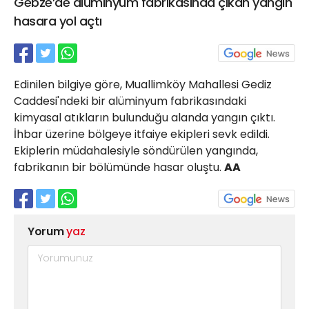
Gebze’de alüminyum fabrikasında çıkan yangın
21 Gölcük
hasara yol açtı
02624132333
haber@golcukpostasi.com
Edinilen bilgiye göre, Muallimköy Mahallesi Gediz
Caddesi'ndeki bir alüminyum fabrikasındaki
kimyasal atıkların bulunduğu alanda yangın çıktı.
İhbar üzerine bölgeye itfaiye ekipleri sevk edildi.
Ekiplerin müdahalesiyle söndürülen yangında,
fabrikanın bir bölümünde hasar oluştu.
AA
Yorum
yaz