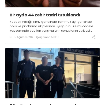
Bir ayda 44 zehir taciri tutuklandı
Kocaeli Valiliği, ilimiz genelinde Temmuz ayı içerisinde
polis ve jandarma ekiplerince uyuşturucu ile mücadele
kapsamında yapılan çalışmaların sonuçlarını açıkladı.
Çalışmalar sonucunda uyuşturucu ve uyarıcı madde
05 Ağustos 2026 Çarşamba
11:16
kullanan, ticaretini ve sevkiyatını yapan 44 şahıs
tutuklandı