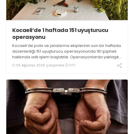
Kocaeli’de 1 haftada 151 uyuşturucu
operasyonu
Kocaeli’de polis ve jandarma ekiplerinin son bir haftada
düzenlediği 151 uyuşturucu operasyonunda 161 şüpheli
hakkında adli işlem başlatıldı. Operasyonlarda yaklaşık
2 kilogram uyuşturucu madde ile 121 kök kenevir bitkisi
05 Ağustos 2026 Çarşamba
11:17
ele geçirilirken, 9 şüpheli tutuklandı