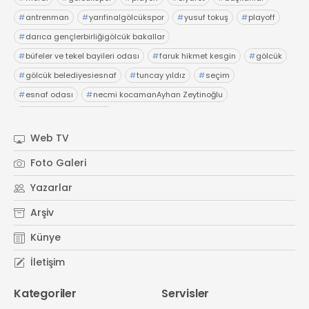
#
antrenman
#
yarıfinalgölcükspor
#
yusuf tokuş
#
playoff
#
darıca gençlerbirliğigölcük bakallar
#
büfeler ve tekel bayileri odası
#
faruk hikmet kesgin
#
gölcük
#
gölcük belediyesiesnaf
#
tuncay yıldız
#
seçim
#
esnaf odası
#
necmi kocamanAyhan Zeytinoğlu
#
Kocaeli Sanayi Odası
Web TV
Foto Galeri
Yazarlar
Arşiv
Künye
İletişim
Kategoriler
Servisler