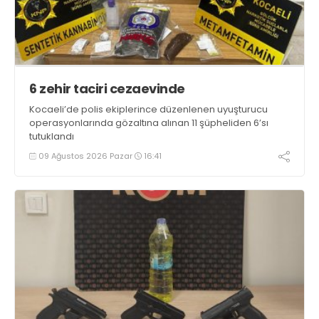
6 zehir taciri cezaevinde
Kocaeli’de polis ekiplerince düzenlenen uyuşturucu
operasyonlarında gözaltına alınan 11 şüpheliden 6’sı
tutuklandı
09 Ağustos 2026 Pazar
16:41