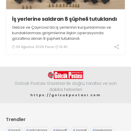
İş yerlerine saldıran 8 şüpheli tutuklandı
Gebze ve Çayırova’da iş yerlerinin kurşunlanması ve
kundaklanması girişimlerine ilişkin operasyonda
gözaltına alınan 8 şüpheli tutuklandı
09 Ağustos 2026 Pazar
16:40
Gölcük Postası Gazetesi ile doğru, tarafsız ve son
dakika heberleri
https://golcukpostasi.com
Trendler
#
moral
#
gölcükspor
#
playoff
#
ziyaret
#
başkanlar