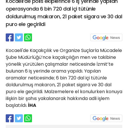
Kocaeli’de polis ekiplerince 6 iş yerinde yapılan
21 Gölcük
operasyonda 6 bin 720 dal içi tütünle
02624132333
doldurulmuş makaron, 21 paket sigara ve 30 dal
haber@golcukpostasi.com
puro ele geçirildi
Kocaeli'de Kaçakçılık ve Organize Suçlarla Mücadele
Şube Müdürlüğü’nce kaçakçılığın men ve takibine
yönelik yürütülen çalışmalar neticesinde İzmit’te
bulunan 6 iş yerinde arama yapıldı. Yapılan
aramalar neticesinde; 6 bin 720 dal içi tütünle
doldurulmuş makaron, 21 paket sigara ve 30 dal
puro ele geçirildi. Malzemelere el konulurken konuya
ilişkin bir şahıs yakalanarak hakkında adli işlem
başlatıldı.
İHA