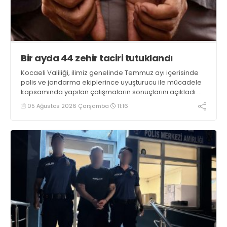
Bir ayda 44 zehir taciri tutuklandı
Kocaeli Valiliği, ilimiz genelinde Temmuz ayı içerisinde
polis ve jandarma ekiplerince uyuşturucu ile mücadele
kapsamında yapılan çalışmaların sonuçlarını açıkladı.
Çalışmalar sonucunda uyuşturucu ve uyarıcı madde
05 Ağustos 2026 Çarşamba
11:16
kullanan, ticaretini ve sevkiyatını yapan 44 şahıs
tutuklandı