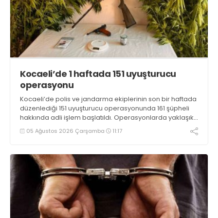
Kocaeli’de 1 haftada 151 uyuşturucu
operasyonu
Kocaeli’de polis ve jandarma ekiplerinin son bir haftada
düzenlediği 151 uyuşturucu operasyonunda 161 şüpheli
hakkında adli işlem başlatıldı. Operasyonlarda yaklaşık
2 kilogram uyuşturucu madde ile 121 kök kenevir bitkisi
05 Ağustos 2026 Çarşamba
11:17
ele geçirilirken, 9 şüpheli tutuklandı