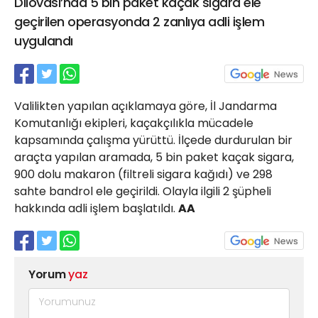
Dilovası’nda 5 bin paket kaçak sigara ele
21 Gölcük
geçirilen operasyonda 2 zanlıya adli işlem
02624132333
uygulandı
haber@golcukpostasi.com
Valilikten yapılan açıklamaya göre, İl Jandarma
Komutanlığı ekipleri, kaçakçılıkla mücadele
kapsamında çalışma yürüttü. İlçede durdurulan bir
araçta yapılan aramada, 5 bin paket kaçak sigara,
900 dolu makaron (filtreli sigara kağıdı) ve 298
sahte bandrol ele geçirildi. Olayla ilgili 2 şüpheli
hakkında adli işlem başlatıldı.
AA
Yorum
yaz