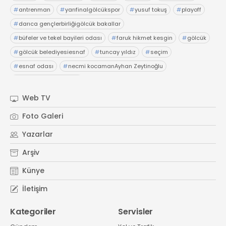
#
antrenman
#
yarıfinalgölcükspor
#
yusuf tokuş
#
playoff
#
darıca gençlerbirliğigölcük bakallar
#
büfeler ve tekel bayileri odası
#
faruk hikmet kesgin
#
gölcük
#
gölcük belediyesiesnaf
#
tuncay yıldız
#
seçim
#
esnaf odası
#
necmi kocamanAyhan Zeytinoğlu
#
Kocaeli Sanayi Odası
Web TV
Foto Galeri
Yazarlar
Arşiv
Künye
İletişim
Kategoriler
Servisler