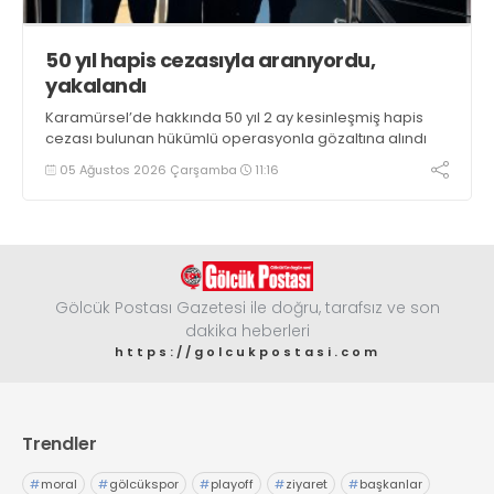
50 yıl hapis cezasıyla aranıyordu,
yakalandı
Karamürsel’de hakkında 50 yıl 2 ay kesinleşmiş hapis
cezası bulunan hükümlü operasyonla gözaltına alındı
05 Ağustos 2026 Çarşamba
11:16
Gölcük Postası Gazetesi ile doğru, tarafsız ve son
dakika heberleri
https://golcukpostasi.com
Trendler
#
moral
#
gölcükspor
#
playoff
#
ziyaret
#
başkanlar