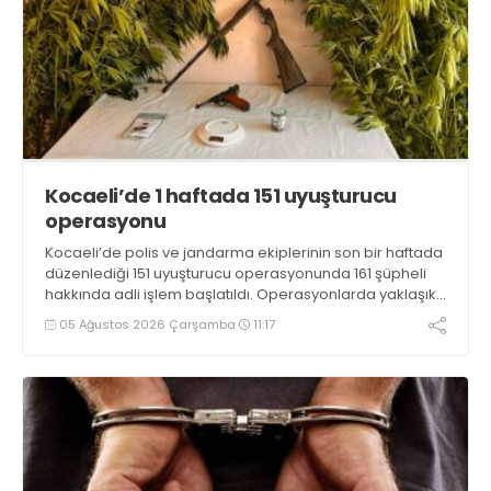
Kocaeli’de 1 haftada 151 uyuşturucu
operasyonu
Kocaeli’de polis ve jandarma ekiplerinin son bir haftada
düzenlediği 151 uyuşturucu operasyonunda 161 şüpheli
hakkında adli işlem başlatıldı. Operasyonlarda yaklaşık
2 kilogram uyuşturucu madde ile 121 kök kenevir bitkisi
05 Ağustos 2026 Çarşamba
11:17
ele geçirilirken, 9 şüpheli tutuklandı