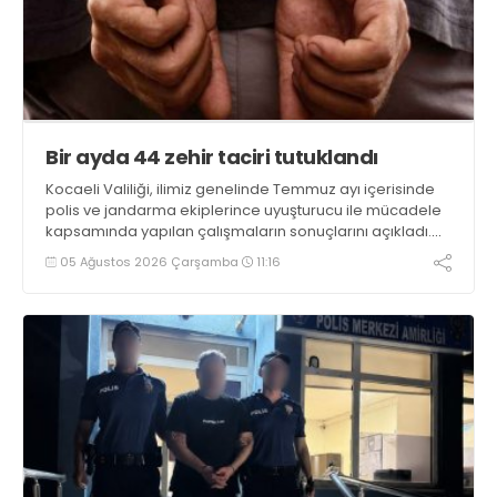
Bir ayda 44 zehir taciri tutuklandı
Kocaeli Valiliği, ilimiz genelinde Temmuz ayı içerisinde
polis ve jandarma ekiplerince uyuşturucu ile mücadele
kapsamında yapılan çalışmaların sonuçlarını açıkladı.
Çalışmalar sonucunda uyuşturucu ve uyarıcı madde
05 Ağustos 2026 Çarşamba
11:16
kullanan, ticaretini ve sevkiyatını yapan 44 şahıs
tutuklandı