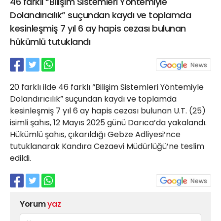
46 farklı “Bilişim Sistemleri Yöntemiyle
21 Gölcük
Dolandırıcılık” suçundan kaydı ve toplamda
02624132333
kesinleşmiş 7 yıl 6 ay hapis cezası bulunan
haber@golcukpostasi.com
hükümlü tutuklandı
20 farklı ilde 46 farklı “Bilişim Sistemleri Yöntemiyle
Dolandırıcılık” suçundan kaydı ve toplamda
kesinleşmiş 7 yıl 6 ay hapis cezası bulunan U.T. (25)
isimli şahıs, 12 Mayıs 2025 günü Darıca’da yakalandı.
Hükümlü şahıs, çıkarıldığı Gebze Adliyesi’nce
tutuklanarak Kandıra Cezaevi Müdürlüğü’ne teslim
edildi.
Yorum
yaz