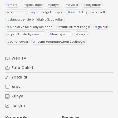
#
moral
#
gölcükspor
#
playoff
#
ziyaret
#
başkanlar
#
antrenman
#
yarıfinalgölcükspor
#
yusuf tokuş
#
playoff
#
darıca gençlerbirliğigölcük bakallar
#
büfeler ve tekel bayileri odası
#
faruk hikmet kesgin
#
gölcük
#
gölcük belediyesiesnaf
#
tuncay yıldız
#
seçim
#
esnaf odası
#
necmi kocamanAyhan Zeytinoğlu
#
Kocaeli Sanayi Odası
Web TV
Foto Galeri
Yazarlar
Arşiv
Künye
İletişim
Kategoriler
Servisler