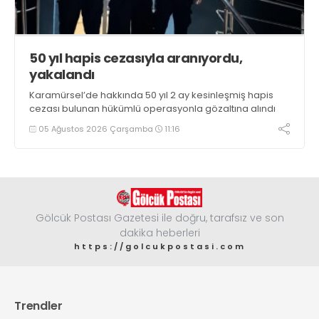
50 yıl hapis cezasıyla aranıyordu,
yakalandı
Karamürsel’de hakkında 50 yıl 2 ay kesinleşmiş hapis
cezası bulunan hükümlü operasyonla gözaltına alındı
05 Ağustos 2026 Çarşamba
11:16
Gölcük Postası Gazetesi ile doğru, tarafsız ve son
dakika heberleri
https://golcukpostasi.com
Trendler