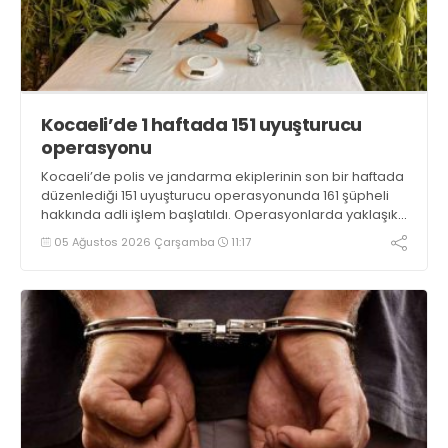
Kocaeli’de 1 haftada 151 uyuşturucu
operasyonu
Kocaeli’de polis ve jandarma ekiplerinin son bir haftada
düzenlediği 151 uyuşturucu operasyonunda 161 şüpheli
hakkında adli işlem başlatıldı. Operasyonlarda yaklaşık
2 kilogram uyuşturucu madde ile 121 kök kenevir bitkisi
05 Ağustos 2026 Çarşamba
11:17
ele geçirilirken, 9 şüpheli tutuklandı