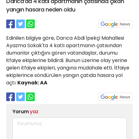
Darıca’da 4 katlı apartmanın çatısında çıkan
21 Gölcük
yangın hasara neden oldu
02624132333
haber@golcukpostasi.com
Edinilen bilgiye göre, Darıca Abdi İpekçi Mahallesi
Ayazma Sokak'ta 4 katlı apartmanın çatısından
dumanlar çıktığını gören vatandaşlar, durumu
itfaiye ekiplerine bildirdi. Bunun üzerine olay yerine
gelen itfaiye ekipleri, yangına müdahale etti. İtfaiye
ekiplerince söndürülen yangın çatıda hasara yol
açtı.
Kaynak: AA
Yorum
yaz