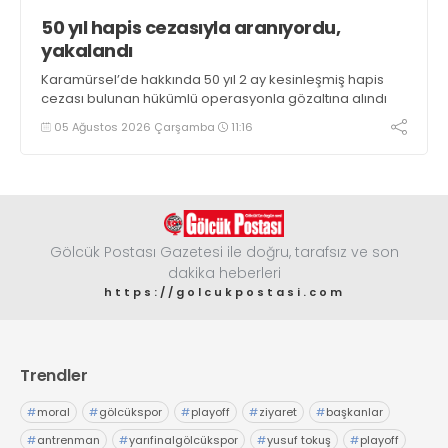
50 yıl hapis cezasıyla aranıyordu,
yakalandı
Karamürsel’de hakkında 50 yıl 2 ay kesinleşmiş hapis
cezası bulunan hükümlü operasyonla gözaltına alındı
05 Ağustos 2026 Çarşamba
11:16
Gölcük Postası Gazetesi ile doğru, tarafsız ve son
dakika heberleri
https://golcukpostasi.com
Trendler
#
moral
#
gölcükspor
#
playoff
#
ziyaret
#
başkanlar
#
antrenman
#
yarıfinalgölcükspor
#
yusuf tokuş
#
playoff