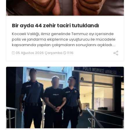
Bir ayda 44 zehir taciri tutuklandı
Kocaeli Valiliği, ilimiz genelinde Temmuz ayı içerisinde
polis ve jandarma ekiplerince uyuşturucu ile mücadele
kapsamında yapılan çalışmaların sonuçlarını açıkladı.
Çalışmalar sonucunda uyuşturucu ve uyarıcı madde
05 Ağustos 2026 Çarşamba
11:16
kullanan, ticaretini ve sevkiyatını yapan 44 şahıs
tutuklandı