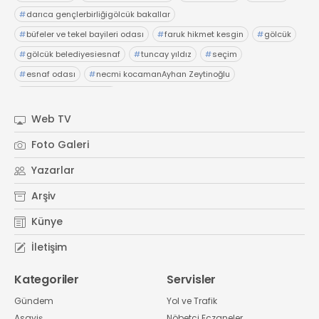
#
darıca gençlerbirliğigölcük bakallar
#
büfeler ve tekel bayileri odası
#
faruk hikmet kesgin
#
gölcük
#
gölcük belediyesiesnaf
#
tuncay yıldız
#
seçim
#
esnaf odası
#
necmi kocamanAyhan Zeytinoğlu
#
Kocaeli Sanayi Odası
Web TV
Foto Galeri
Yazarlar
Arşiv
Künye
İletişim
Kategoriler
Servisler
Gündem
Yol ve Trafik
Asayiş
Nöbetçi Eczaneler