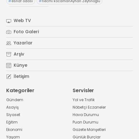
#
esnaf odası
#
necmi kocamanAyhan Zeytinoğlu
#
Kocaeli Sanayi Odası
Web TV
Foto Galeri
Yazarlar
Arşiv
Künye
İletişim
Kategoriler
Servisler
Gündem
Yol ve Trafik
Asayiş
Nöbetçi Eczaneler
Siyaset
Hava Durumu
Eğitim
Puan Durumu
Ekonomi
Gazete Manşetleri
Yaşam
Günlük Burçlar