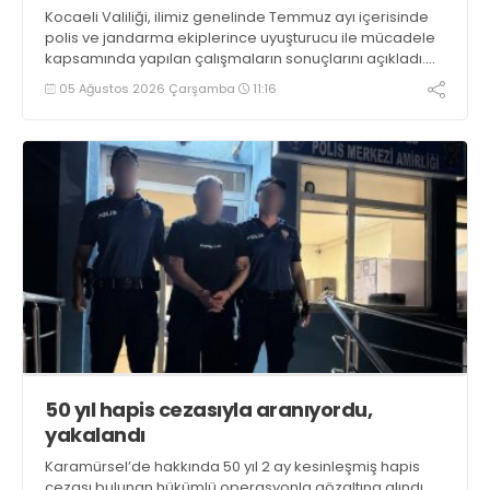
Kocaeli Valiliği, ilimiz genelinde Temmuz ayı içerisinde
polis ve jandarma ekiplerince uyuşturucu ile mücadele
kapsamında yapılan çalışmaların sonuçlarını açıkladı.
Çalışmalar sonucunda uyuşturucu ve uyarıcı madde
05 Ağustos 2026 Çarşamba
11:16
kullanan, ticaretini ve sevkiyatını yapan 44 şahıs
tutuklandı
50 yıl hapis cezasıyla aranıyordu,
yakalandı
Karamürsel’de hakkında 50 yıl 2 ay kesinleşmiş hapis
cezası bulunan hükümlü operasyonla gözaltına alındı