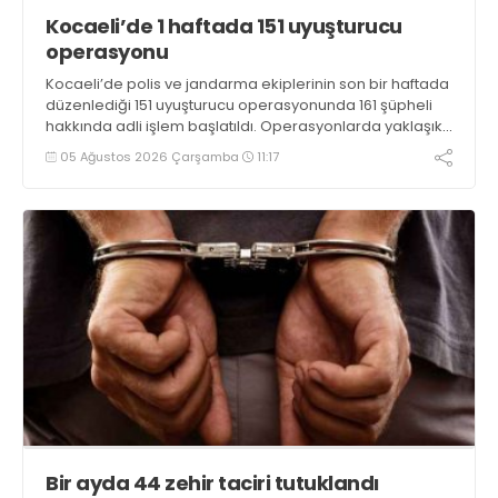
Kocaeli’de 1 haftada 151 uyuşturucu
operasyonu
Kocaeli’de polis ve jandarma ekiplerinin son bir haftada
düzenlediği 151 uyuşturucu operasyonunda 161 şüpheli
hakkında adli işlem başlatıldı. Operasyonlarda yaklaşık
2 kilogram uyuşturucu madde ile 121 kök kenevir bitkisi
05 Ağustos 2026 Çarşamba
11:17
ele geçirilirken, 9 şüpheli tutuklandı
Bir ayda 44 zehir taciri tutuklandı