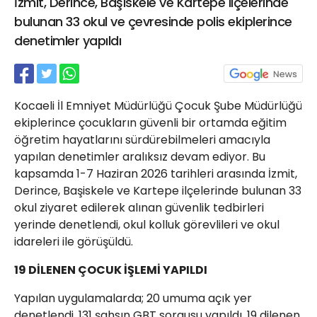
İzmit, Derince, Başiskele ve Kartepe ilçelerinde
21 Gölcük
bulunan 33 okul ve çevresinde polis ekiplerince
02624132333
denetimler yapıldı
haber@golcukpostasi.com
Kocaeli İl Emniyet Müdürlüğü Çocuk Şube Müdürlüğü
ekiplerince çocukların güvenli bir ortamda eğitim
öğretim hayatlarını sürdürebilmeleri amacıyla
yapılan denetimler aralıksız devam ediyor. Bu
kapsamda 1-7 Haziran 2026 tarihleri arasında İzmit,
Derince, Başiskele ve Kartepe ilçelerinde bulunan 33
okul ziyaret edilerek alınan güvenlik tedbirleri
yerinde denetlendi, okul kolluk görevlileri ve okul
idareleri ile görüşüldü.
19 DİLENEN ÇOCUK İŞLEMİ YAPILDI
Yapılan uygulamalarda; 20 umuma açık yer
denetlendi, 131 şahsın GBT sorgusu yapıldı. 19 dilenen