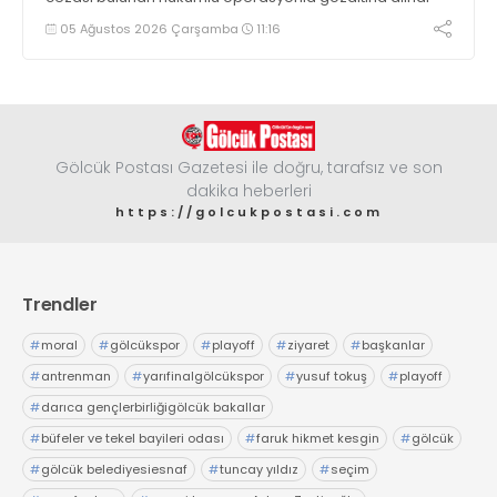
05 Ağustos 2026 Çarşamba
11:16
Gölcük Postası Gazetesi ile doğru, tarafsız ve son
dakika heberleri
https://golcukpostasi.com
Trendler
#
moral
#
gölcükspor
#
playoff
#
ziyaret
#
başkanlar
#
antrenman
#
yarıfinalgölcükspor
#
yusuf tokuş
#
playoff
#
darıca gençlerbirliğigölcük bakallar
#
büfeler ve tekel bayileri odası
#
faruk hikmet kesgin
#
gölcük
#
gölcük belediyesiesnaf
#
tuncay yıldız
#
seçim