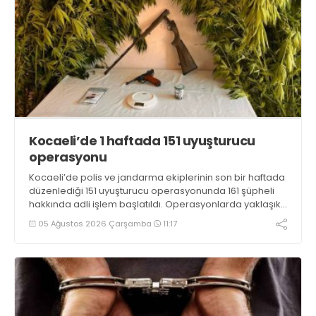
Kocaeli’de 1 haftada 151 uyuşturucu
operasyonu
Kocaeli’de polis ve jandarma ekiplerinin son bir haftada
düzenlediği 151 uyuşturucu operasyonunda 161 şüpheli
hakkında adli işlem başlatıldı. Operasyonlarda yaklaşık
2 kilogram uyuşturucu madde ile 121 kök kenevir bitkisi
05 Ağustos 2026 Çarşamba
11:17
ele geçirilirken, 9 şüpheli tutuklandı