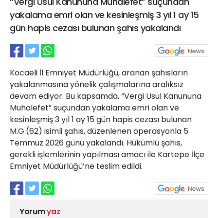
“Vergi Usul Kanununa Muhalefet” suçundan
21 Gölcük
yakalama emri olan ve kesinleşmiş 3 yıl 1 ay 15
02624132333
gün hapis cezası bulunan şahıs yakalandı
haber@golcukpostasi.com
Kocaeli İl Emniyet Müdürlüğü, aranan şahısların
yakalanmasına yönelik çalışmalarına aralıksız
devam ediyor. Bu kapsamda, “Vergi Usul Kanununa
Muhalefet” suçundan yakalama emri olan ve
kesinleşmiş 3 yıl 1 ay 15 gün hapis cezası bulunan
M.G.(62) isimli şahıs, düzenlenen operasyonla 5
Temmuz 2026 günü yakalandı. Hükümlü şahıs,
gerekli işlemlerinin yapılması amacı ile Kartepe İlçe
Emniyet Müdürlüğü’ne teslim edildi.
Yorum
yaz