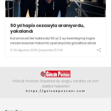
50 yıl hapis cezasıyla aranıyordu,
yakalandı
Karamürsel’de hakkında 50 yıl 2 ay kesinleşmiş hapis
cezası bulunan hükümlü operasyonla gözaltına alındı
05 Ağustos 2026 Çarşamba
11:16
Gölcük Postası Gazetesi ile doğru, tarafsız ve son
dakika heberleri
https://golcukpostasi.com