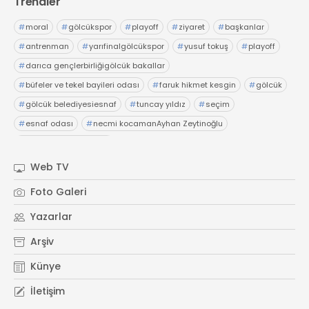
Trendler
#
moral
#
gölcükspor
#
playoff
#
ziyaret
#
başkanlar
#
antrenman
#
yarıfinalgölcükspor
#
yusuf tokuş
#
playoff
#
darıca gençlerbirliğigölcük bakallar
#
büfeler ve tekel bayileri odası
#
faruk hikmet kesgin
#
gölcük
#
gölcük belediyesiesnaf
#
tuncay yıldız
#
seçim
#
esnaf odası
#
necmi kocamanAyhan Zeytinoğlu
#
Kocaeli Sanayi Odası
Web TV
Foto Galeri
Yazarlar
Arşiv
Künye
İletişim