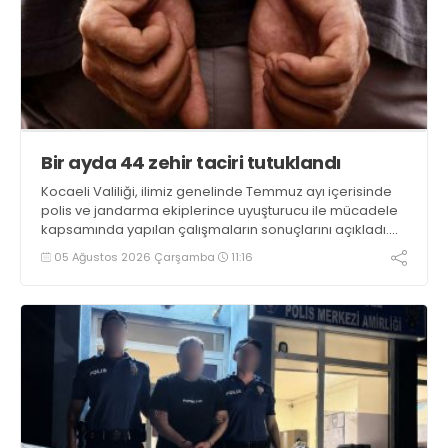
Bir ayda 44 zehir taciri tutuklandı
Kocaeli Valiliği, ilimiz genelinde Temmuz ayı içerisinde
polis ve jandarma ekiplerince uyuşturucu ile mücadele
kapsamında yapılan çalışmaların sonuçlarını açıkladı.
Çalışmalar sonucunda uyuşturucu ve uyarıcı madde
05 Ağustos 2026 Çarşamba
11:16
kullanan, ticaretini ve sevkiyatını yapan 44 şahıs
tutuklandı