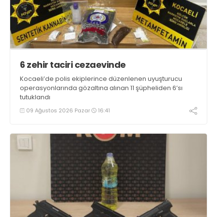
6 zehir taciri cezaevinde
Kocaeli’de polis ekiplerince düzenlenen uyuşturucu
operasyonlarında gözaltına alınan 11 şüpheliden 6’sı
tutuklandı
09 Ağustos 2026 Pazar
16:41