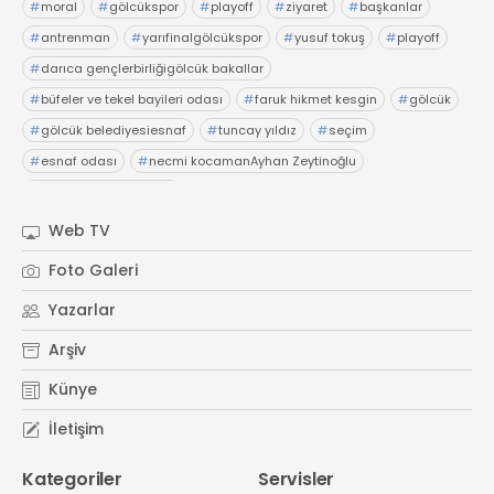
#
moral
#
gölcükspor
#
playoff
#
ziyaret
#
başkanlar
#
antrenman
#
yarıfinalgölcükspor
#
yusuf tokuş
#
playoff
#
darıca gençlerbirliğigölcük bakallar
#
büfeler ve tekel bayileri odası
#
faruk hikmet kesgin
#
gölcük
#
gölcük belediyesiesnaf
#
tuncay yıldız
#
seçim
#
esnaf odası
#
necmi kocamanAyhan Zeytinoğlu
#
Kocaeli Sanayi Odası
Web TV
Foto Galeri
Yazarlar
Arşiv
Künye
İletişim
Kategoriler
Servisler