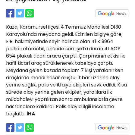
21 Gölcük
02624132333
haber@golcukpostasi.com
Kaza, Karamürsel ilçesi 4 Temmuz Mahallesi D130
Karayolu'nda meydana geldi. Edinilen bilgiye göre,
E.R. hakimiyetinde seyir halinde olan 41 K 9964
plakalı otomobil, önünde sarı ışıkta duran 41 AOP
654 plakalı ticari araca çarptı. Çarpmanın etkisi ile
hafif ticari araç sürüklenerek tabelaya çarptı.
Meydana gelen kazada toplam 7 kişi yaralanırken
araçlarda maddi hasar oluştu. İhbar üzerine olay
yerine sağlık, polis ve itfaiye ekipleri sevk edildi. Kısa
sürede olay yerine gelen ekipler, yaralılara ilk
müdahaleyi yaptıktan sonra ambulanslarla çevre
hastanelere kaldırdı. Polis olayla ilgili inceleme
başlattı.
İHA