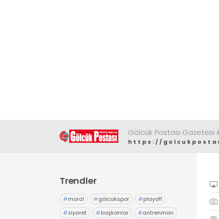
Gölcük Postası Gazetesi il
https://golcukposta
Trendler
#
moral
#
gölcükspor
#
playoff
#
ziyaret
#
başkanlar
#
antrenman