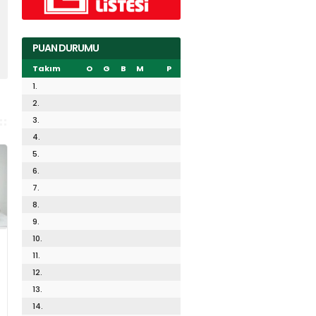
PUAN DURUMU
Takım
O
G
B
M
P
1.
2.
3.
4.
5.
6.
7.
8.
9.
10.
11.
12.
13.
14.