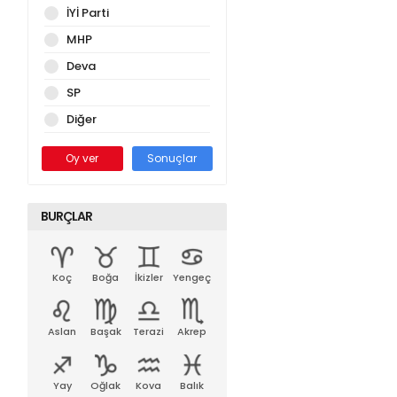
İYİ Parti
MHP
Deva
SP
Diğer
Oy ver
Sonuçlar
BURÇLAR
Koç
Boğa
İkizler
Yengeç
Aslan
Başak
Terazi
Akrep
Yay
Oğlak
Kova
Balık