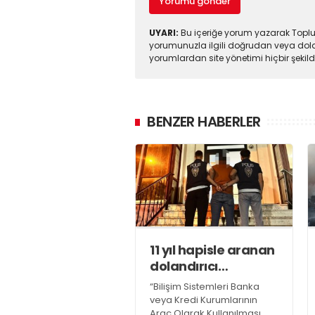
Yorumu gönder
UYARI:
Bu içeriğe yorum yazarak Toplul
yorumunuzla ilgili doğrudan veya dola
yorumlardan site yönetimi hiçbir şeki
BENZER HABERLER
11 yıl hapisle aranan
dolandırıcı
yakalandı
“Bilişim Sistemleri Banka
veya Kredi Kurumlarının
Araç Olarak Kullanılması