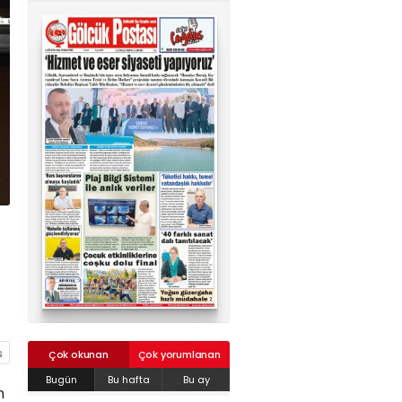
02624132333
haber@golcukpostasi.com
Çok okunan
Çok yorumlanan
Bugün
Bu hafta
Bu ay
n