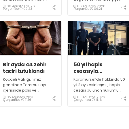
duman sebebiyle TEM ve
parfüm ele geçirildi
06 Ağustos 2026
06 Ağustos 2026
Perşembe
09:23
Perşembe
09:21
D100 Karayolu’nda göz gözü
görmedi
Bir ayda 44 zehir
50 yıl hapis
taciri tutuklandı
cezasıyla
aranıyordu,
Kocaeli Valiliği, ilimiz
Karamürsel’de hakkında 50
yakalandı
genelinde Temmuz ayı
yıl 2 ay kesinleşmiş hapis
içerisinde polis ve
cezası bulunan hükümlü
jandarma ekiplerince
operasyonla gözaltına
05 Ağustos 2026
05 Ağustos 2026
Çarşamba
11:16
Çarşamba
11:16
uyuşturucu ile mücadele
alındı
kapsamında yapılan
çalışmaların sonuçlarını
açıkladı. Çalışmalar
sonucunda uyuşturucu ve
uyarıcı madde kullanan,