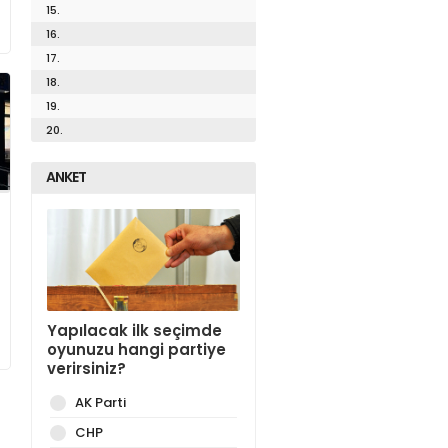
15.
16.
17.
18.
19.
20.
ANKET
Yapılacak ilk seçimde
oyunuzu hangi partiye
verirsiniz?
AK Parti
CHP