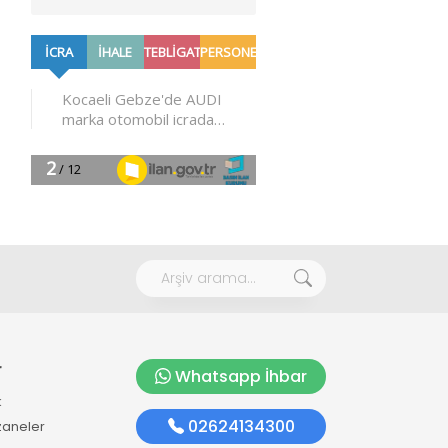
r
Whatsapp İhbar
k
02624134300
zaneler