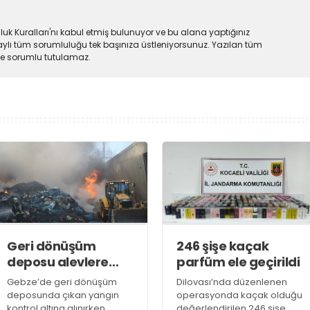
uk Kuralları'nı kabul etmiş bulunuyor ve bu alana yaptığınız
ylı tüm sorumluluğu tek başınıza üstleniyorsunuz. Yazılan tüm
lde sorumlu tutulamaz.
Geri dönüşüm
246 şişe kaçak
deposu alevlere
parfüm ele geçirildi
teslim oldu
Gebze’de geri dönüşüm
Dilovası’nda düzenlenen
deposunda çıkan yangın
operasyonda kaçak olduğu
kontrol altına alınırken,
değerlendirilen 246 şişe