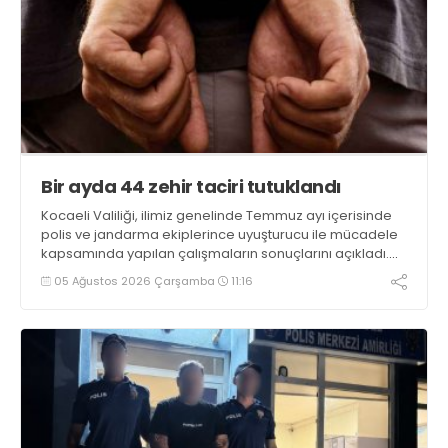
Bir ayda 44 zehir taciri tutuklandı
Kocaeli Valiliği, ilimiz genelinde Temmuz ayı içerisinde
polis ve jandarma ekiplerince uyuşturucu ile mücadele
kapsamında yapılan çalışmaların sonuçlarını açıkladı.
Çalışmalar sonucunda uyuşturucu ve uyarıcı madde
05 Ağustos 2026 Çarşamba
11:16
kullanan, ticaretini ve sevkiyatını yapan 44 şahıs
tutuklandı