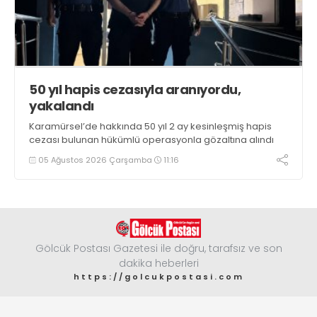
50 yıl hapis cezasıyla aranıyordu,
yakalandı
Karamürsel’de hakkında 50 yıl 2 ay kesinleşmiş hapis
cezası bulunan hükümlü operasyonla gözaltına alındı
05 Ağustos 2026 Çarşamba
11:16
Gölcük Postası Gazetesi ile doğru, tarafsız ve son
dakika heberleri
https://golcukpostasi.com