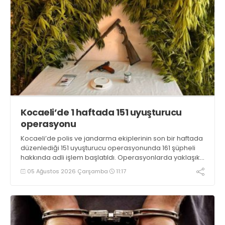
Kocaeli’de 1 haftada 151 uyuşturucu
operasyonu
Kocaeli’de polis ve jandarma ekiplerinin son bir haftada
düzenlediği 151 uyuşturucu operasyonunda 161 şüpheli
hakkında adli işlem başlatıldı. Operasyonlarda yaklaşık
2 kilogram uyuşturucu madde ile 121 kök kenevir bitkisi
05 Ağustos 2026 Çarşamba
11:17
ele geçirilirken, 9 şüpheli tutuklandı