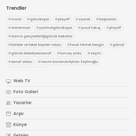
Trendler
#
moral
#
gölcükspor
#
playoff
#
ziyaret
#
başkanlar
#
antrenman
#
yarıfinalgölcükspor
#
yusuf tokuş
#
playoff
#
darıca gençlerbirliğigölcük bakallar
#
büfeler ve tekel bayileri odası
#
faruk hikmet kesgin
#
gölcük
#
gölcük belediyesiesnaf
#
tuncay yıldız
#
seçim
#
esnaf odası
#
necmi kocamanAyhan Zeytinoğlu
#
Kocaeli Sanayi Odası
Web TV
Foto Galeri
Yazarlar
Arşiv
Künye
İletişim