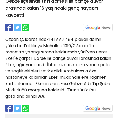
Gebze ilçesinde tırın dorsesi ile bahçe duvarı
21 Gölcük
arasında kalan 16 yaşındaki genç hayatını
02624132333
kaybetti
haber@golcukpostasi.com
Özcan Ç. idaresindeki 41 AAJ 484 plakalı demir
yüklü tır, Tatlıkuyu Mahallesi 1319/2 Sokak'ta
manevra yaptığı sırada kaldırımda yürüyen Berat
Eker'e çarptı. Dorse ile bahçe duvarı arasında kalan
Eker, ağır yaralandı. İhbar üzerine kaza yerine polis
ve sağlık ekipleri sevk edildi. Ambulansla özel
hastaneye kaldırılan Eker, müdahalelere rağmen
kurtarılamadı. Eker'in cenazesi Gebze Adli Tıp Şube
Müdürlüğü morguna kaldırıldı. Tırın sürücüsü
gözaltına alındı.
AA