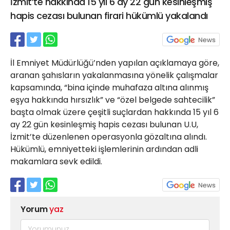
İzmit’te hakkında 15 yıl 6 ay 22 gün kesinleşmiş
21 Gölcük
hapis cezası bulunan firari hükümlü yakalandı
02624132333
haber@golcukpostasi.com
İl Emniyet Müdürlüğü’nden yapılan açıklamaya göre,
aranan şahısların yakalanmasına yönelik çalışmalar
kapsamında, “bina içinde muhafaza altına alınmış
eşya hakkında hırsızlık” ve “özel belgede sahtecilik”
başta olmak üzere çeşitli suçlardan hakkında 15 yıl 6
ay 22 gün kesinleşmiş hapis cezası bulunan U.U,
İzmit’te düzenlenen operasyonla gözaltına alındı.
Hükümlü, emniyetteki işlemlerinin ardından adli
makamlara sevk edildi.
Yorum
yaz