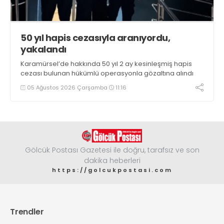
50 yıl hapis cezasıyla aranıyordu,
yakalandı
Karamürsel’de hakkında 50 yıl 2 ay kesinleşmiş hapis
cezası bulunan hükümlü operasyonla gözaltına alındı
05 Ağustos 2026 Çarşamba
11:16
Gölcük Postası Gazetesi ile doğru, tarafsız ve son
dakika heberleri
https://golcukpostasi.com
Trendler