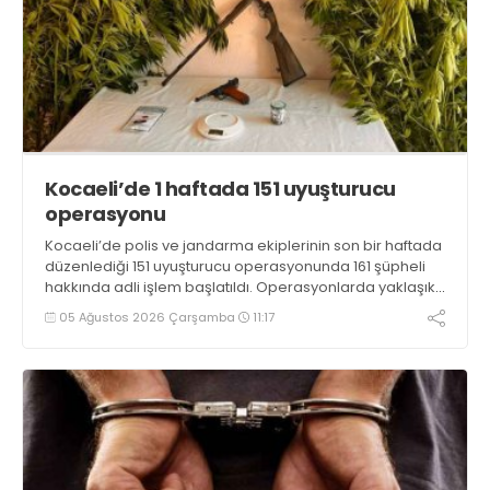
Kocaeli’de 1 haftada 151 uyuşturucu
operasyonu
Kocaeli’de polis ve jandarma ekiplerinin son bir haftada
düzenlediği 151 uyuşturucu operasyonunda 161 şüpheli
hakkında adli işlem başlatıldı. Operasyonlarda yaklaşık
2 kilogram uyuşturucu madde ile 121 kök kenevir bitkisi
05 Ağustos 2026 Çarşamba
11:17
ele geçirilirken, 9 şüpheli tutuklandı