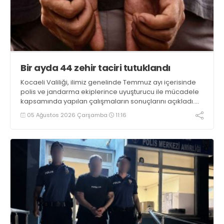
Bir ayda 44 zehir taciri tutuklandı
Kocaeli Valiliği, ilimiz genelinde Temmuz ayı içerisinde
polis ve jandarma ekiplerince uyuşturucu ile mücadele
kapsamında yapılan çalışmaların sonuçlarını açıkladı.
Çalışmalar sonucunda uyuşturucu ve uyarıcı madde
05 Ağustos 2026 Çarşamba
11:16
kullanan, ticaretini ve sevkiyatını yapan 44 şahıs
tutuklandı