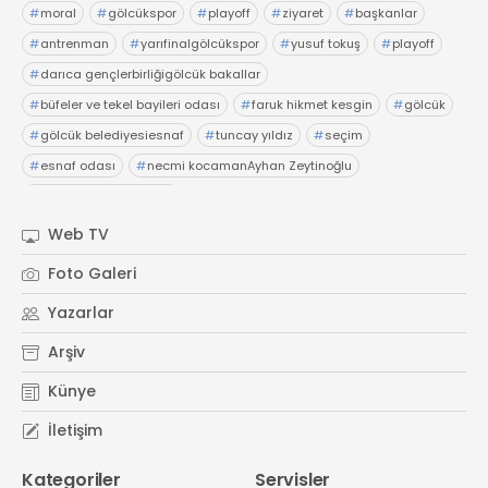
#
moral
#
gölcükspor
#
playoff
#
ziyaret
#
başkanlar
#
antrenman
#
yarıfinalgölcükspor
#
yusuf tokuş
#
playoff
#
darıca gençlerbirliğigölcük bakallar
#
büfeler ve tekel bayileri odası
#
faruk hikmet kesgin
#
gölcük
#
gölcük belediyesiesnaf
#
tuncay yıldız
#
seçim
#
esnaf odası
#
necmi kocamanAyhan Zeytinoğlu
#
Kocaeli Sanayi Odası
Web TV
Foto Galeri
Yazarlar
Arşiv
Künye
İletişim
Kategoriler
Servisler