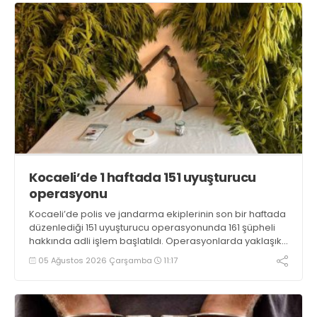
Kocaeli’de 1 haftada 151 uyuşturucu
operasyonu
Kocaeli’de polis ve jandarma ekiplerinin son bir haftada
düzenlediği 151 uyuşturucu operasyonunda 161 şüpheli
hakkında adli işlem başlatıldı. Operasyonlarda yaklaşık
2 kilogram uyuşturucu madde ile 121 kök kenevir bitkisi
05 Ağustos 2026 Çarşamba
11:17
ele geçirilirken, 9 şüpheli tutuklandı