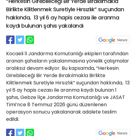
“Herkesin Girebileceği Bir Yerde Bırakılmakla
21 Gölcük
Birlikte Kilitlenmek Suretiyle Hırsızlık” suçundan
02624132333
hakkında, 13 yıl 6 ay hapis cezası ile aranma
haber@golcukpostasi.com
kaydı bulunan şahıs yakalandı
Kocaeli İl Jandarma Komutanlığı ekipleri tarafından
aranan şahısların yakalanmasına yönelik çalışmalar
aralıksız devam ediyor. Bu kapsamda, “Herkesin
Girebileceği Bir Yerde Bırakılmakla Birlikte
Kilitlenmek Suretiyle Hırsızlık” suçundan hakkında, 13
yıl 6 ay hapis cezası ile aranma kaydı bulunan 1
şahıs, Gebze İlçe Jandarma Komutanlığı ve JASAT
Timi’nce 8 Temmuz 2026 günü düzenlenen
operasyon sonucu yakalanarak adalete teslim
edildi.