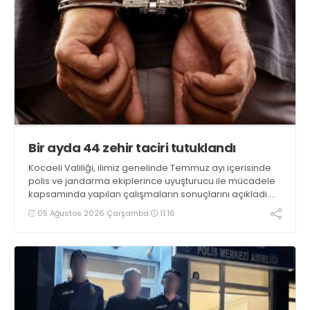
Bir ayda 44 zehir taciri tutuklandı
Kocaeli Valiliği, ilimiz genelinde Temmuz ayı içerisinde
polis ve jandarma ekiplerince uyuşturucu ile mücadele
kapsamında yapılan çalışmaların sonuçlarını açıkladı.
Çalışmalar sonucunda uyuşturucu ve uyarıcı madde
05 Ağustos 2026 Çarşamba
11:16
kullanan, ticaretini ve sevkiyatını yapan 44 şahıs
tutuklandı