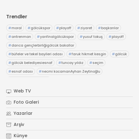
Trendler
#
moral
#
gölcükspor
#
playoff
#
ziyaret
#
başkanlar
#
antrenman
#
yarıfinalgölcükspor
#
yusuf tokuş
#
playoff
#
darıca gençlerbirliğigölcük bakallar
#
büfeler ve tekel bayileri odası
#
faruk hikmet kesgin
#
gölcük
#
gölcük belediyesiesnaf
#
tuncay yıldız
#
seçim
#
esnaf odası
#
necmi kocamanAyhan Zeytinoğlu
#
Kocaeli Sanayi Odası
Web TV
Foto Galeri
Yazarlar
Arşiv
Künye