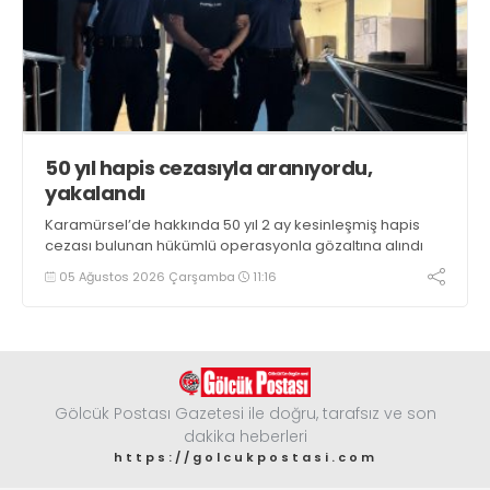
50 yıl hapis cezasıyla aranıyordu,
yakalandı
Karamürsel’de hakkında 50 yıl 2 ay kesinleşmiş hapis
cezası bulunan hükümlü operasyonla gözaltına alındı
05 Ağustos 2026 Çarşamba
11:16
Gölcük Postası Gazetesi ile doğru, tarafsız ve son
dakika heberleri
https://golcukpostasi.com