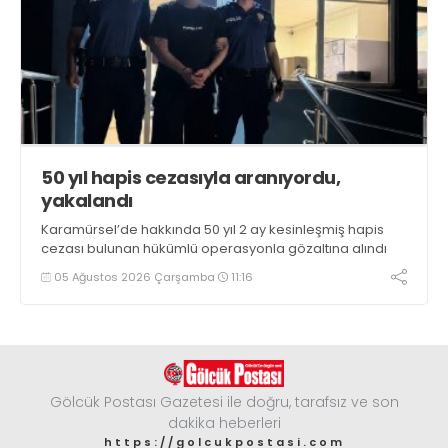
50 yıl hapis cezasıyla aranıyordu,
yakalandı
Karamürsel’de hakkında 50 yıl 2 ay kesinleşmiş hapis
cezası bulunan hükümlü operasyonla gözaltına alındı
05 Ağustos 2026 Çarşamba
11:16
Gölcük Postası Gazetesi ile doğru, tarafsız ve son
dakika heberleri
https://golcukpostasi.com