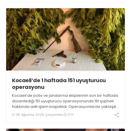
Kocaeli’de 1 haftada 151 uyuşturucu
operasyonu
Kocaeli’de polis ve jandarma ekiplerinin son bir haftada
düzenlediği 151 uyuşturucu operasyonunda 161 şüpheli
hakkında adli işlem başlatıldı. Operasyonlarda yaklaşık
2 kilogram uyuşturucu madde ile 121 kök kenevir bitkisi
05 Ağustos 2026 Çarşamba
11:17
ele geçirilirken, 9 şüpheli tutuklandı