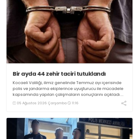
Bir ayda 44 zehir taciri tutuklandı
Kocaeli Valiliği, ilimiz genelinde Temmuz ayı içerisinde
polis ve jandarma ekiplerince uyuşturucu ile mücadele
kapsamında yapılan çalışmaların sonuçlarını açıkladı.
Çalışmalar sonucunda uyuşturucu ve uyarıcı madde
05 Ağustos 2026 Çarşamba
11:16
kullanan, ticaretini ve sevkiyatını yapan 44 şahıs
tutuklandı