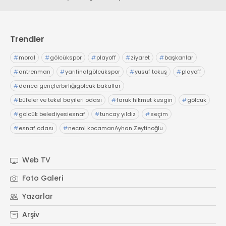
Trendler
#
moral
#
gölcükspor
#
playoff
#
ziyaret
#
başkanlar
#
antrenman
#
yarıfinalgölcükspor
#
yusuf tokuş
#
playoff
#
darıca gençlerbirliğigölcük bakallar
#
büfeler ve tekel bayileri odası
#
faruk hikmet kesgin
#
gölcük
#
gölcük belediyesiesnaf
#
tuncay yıldız
#
seçim
#
esnaf odası
#
necmi kocamanAyhan Zeytinoğlu
#
Kocaeli Sanayi Odası
Web TV
Foto Galeri
Yazarlar
Arşiv