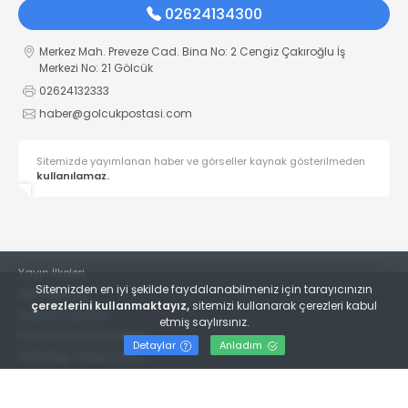
02624134300
Merkez Mah. Preveze Cad. Bina No: 2 Cengiz Çakıroğlu İş
Merkezi No: 21 Gölcük
02624132333
haber@golcukpostasi.com
Sitemizde yayımlanan haber ve görseller kaynak gösterilmeden
kullanılamaz.
Yayın İlkeleri
Sitemizden en iyi şekilde faydalanabilmeniz için tarayıcınızın
Veri Politikası
çerezlerini kullanmaktayız,
sitemizi kullanarak çerezleri kabul
Kullanım Şartları
etmiş saylırsınız.
KVKK Aydınlatma Metni
Detaylar
Anladım
KVKK Bilgi Talep Formu
© 2022
Gölcük Postası Gazetesi
- Tüm hakları saklıdır.