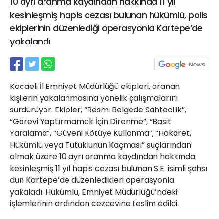
10 ayrı aranma kaydından hakkında 11 yıl
21 Gölcük
kesinleşmiş hapis cezası bulunan hükümlü, polis
02624132333
ekiplerinin düzenlediği operasyonla Kartepe’de
haber@golcukpostasi.com
yakalandı
Kocaeli İl Emniyet Müdürlüğü ekipleri, aranan
kişilerin yakalanmasına yönelik çalışmalarını
sürdürüyor. Ekipler, “Resmi Belgede Sahtecilik”,
“Görevi Yaptırmamak İçin Direnme”, “Basit
Yaralama”, “Güveni Kötüye Kullanma”, “Hakaret,
Hükümlü veya Tutuklunun Kaçması” suçlarından
olmak üzere 10 ayrı aranma kaydından hakkında
kesinleşmiş 11 yıl hapis cezası bulunan S.E. isimli şahsı
dün Kartepe’de düzenledikleri operasyonla
yakaladı. Hükümlü, Emniyet Müdürlüğü’ndeki
işlemlerinin ardından cezaevine teslim edildi.​​​​​​​