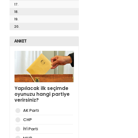
17.
18.
19.
20.
ANKET
Yapılacak ilk seçimde
oyunuzu hangi partiye
verirsiniz?
AK Parti
CHP
İYİ Parti