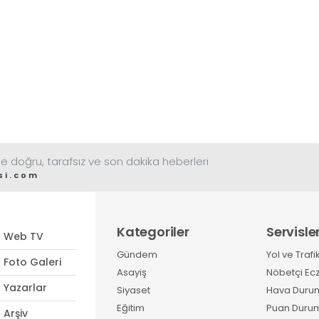
e doğru, tarafsız ve son dakika heberleri
si.com
Kategoriler
Servisle
Web TV
Gündem
Yol ve Trafi
Foto Galeri
Asayiş
Nöbetçi Ec
Yazarlar
Siyaset
Hava Duru
Eğitim
Puan Duru
Arşiv