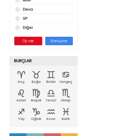
MHP
Deva
SP
Diğer
Oy ver
Sonuçlar
BURÇLAR
Koç
Boğa
İkizler
Yengeç
Aslan
Başak
Terazi
Akrep
Yay
Oğlak
Kova
Balık