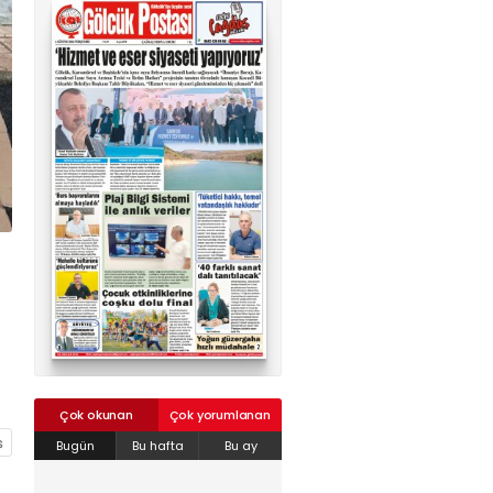
02624132333
haber@golcukpostasi.com
Çok okunan
Çok yorumlanan
Bugün
Bu hafta
Bu ay