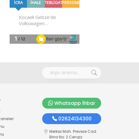
r
Whatsapp İhbar
k
02624134300
zaneler
mu
Merkez Mah. Preveze Cad.
mu
Bina No: 2 Cengiz