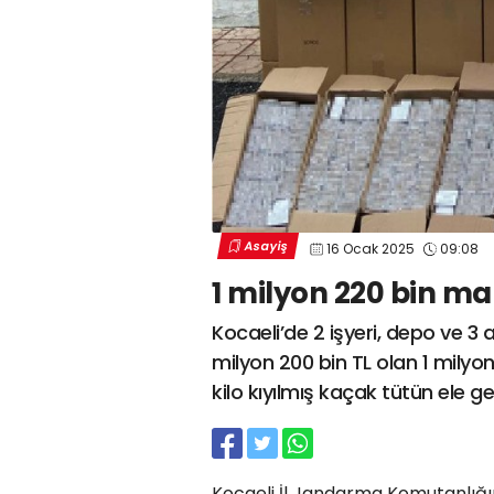
Asayiş
16 Ocak 2025
09:08
1 milyon 220 bin ma
Kocaeli’de 2 işyeri, depo ve 3
milyon 200 bin TL olan 1 mily
kilo kıyılmış kaçak tütün ele geç
Kocaeli İl Jandarma Komutanlığı