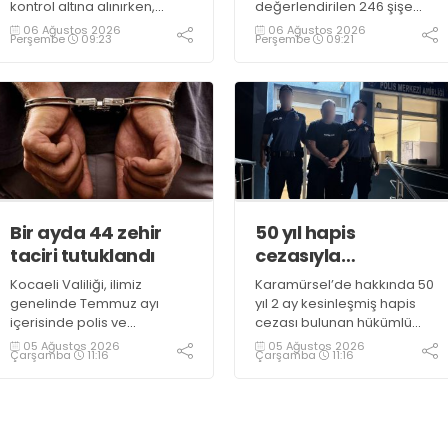
kontrol altına alınırken,
değerlendirilen 246 şişe
duman sebebiyle TEM ve
parfüm ele geçirildi
06 Ağustos 2026
06 Ağustos 2026
Perşembe
09:23
Perşembe
09:21
D100 Karayolu’nda göz gözü
görmedi
Bir ayda 44 zehir
50 yıl hapis
taciri tutuklandı
cezasıyla
aranıyordu,
Kocaeli Valiliği, ilimiz
Karamürsel’de hakkında 50
yakalandı
genelinde Temmuz ayı
yıl 2 ay kesinleşmiş hapis
içerisinde polis ve
cezası bulunan hükümlü
jandarma ekiplerince
operasyonla gözaltına
05 Ağustos 2026
05 Ağustos 2026
Çarşamba
11:16
Çarşamba
11:16
uyuşturucu ile mücadele
alındı
kapsamında yapılan
çalışmaların sonuçlarını
açıkladı. Çalışmalar
sonucunda uyuşturucu ve