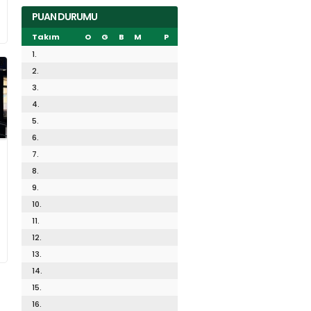
PUAN DURUMU
Takım
O
G
B
M
P
1.
2.
3.
4.
5.
6.
7.
8.
9.
10.
11.
12.
13.
14.
15.
16.