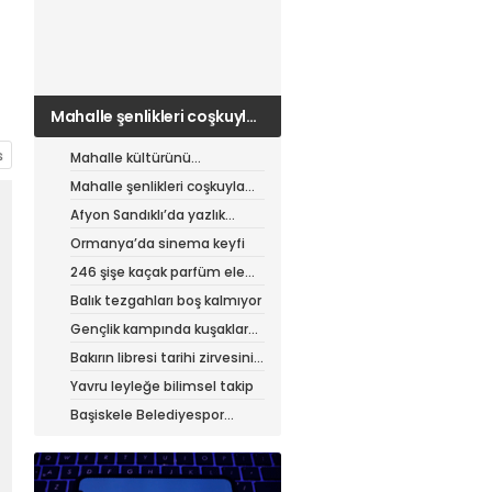
Mahalle şenlikleri coşkuyla
sürüyor
Mahalle kültürünü
canlandıran şenlik
Mahalle şenlikleri coşkuyla
sürüyor
Afyon Sandıklı’da yazlık
patates hasadı
Ormanya’da sinema keyfi
246 şişe kaçak parfüm ele
geçirildi
Balık tezgahları boş kalmıyor
Gençlik kampında kuşaklar
buluştu
Bakırın libresi tarihi zirvesini
test ediyor
Yavru leyleğe bilimsel takip
Başiskele Belediyespor
Gelişim Ligi’ne hazır