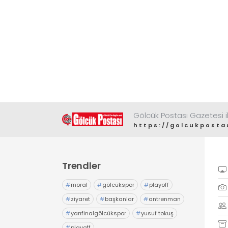
Gölcük Postası Gazetesi il
https://golcukposta
Trendler
#
moral
#
gölcükspor
#
playoff
#
ziyaret
#
başkanlar
#
antrenman
#
yarıfinalgölcükspor
#
yusuf tokuş
#
playoff