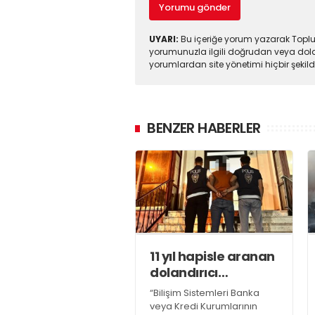
Yorumu gönder
UYARI:
Bu içeriğe yorum yazarak Toplul
yorumunuzla ilgili doğrudan veya dola
yorumlardan site yönetimi hiçbir şeki
BENZER HABERLER
11 yıl hapisle aranan
dolandırıcı
yakalandı
“Bilişim Sistemleri Banka
veya Kredi Kurumlarının