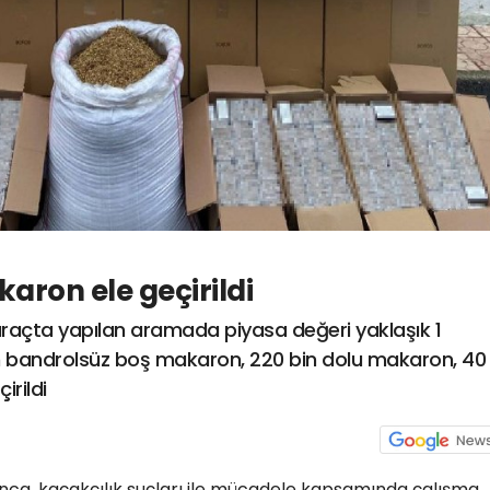
karon ele geçirildi
 araçta yapılan aramada piyasa değeri yaklaşık 1
on bandrolsüz boş makaron, 220 bin dolu makaron, 40
irildi
nca, kaçakçılık suçları ile mücadele kapsamında çalışma