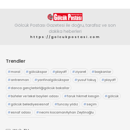
Gölcük Postası Gazetesi ile doğru, tarafsız ve son
dakika heberleri
https://golcukpostasi.com
Trendler
#
moral
#
gölcükspor
#
playoff
#
ziyaret
#
başkanlar
#
antrenman
#
yarıfinalgölcükspor
#
yusuf tokuş
#
playoff
#
darıca gençlerbirliğigölcük bakallar
#
büfeler ve tekel bayileri odası
#
faruk hikmet kesgin
#
gölcük
#
gölcük belediyesiesnaf
#
tuncay yıldız
#
seçim
#
esnaf odası
#
necmi kocamanAyhan Zeytinoğlu
#
Kocaeli Sanayi Odası