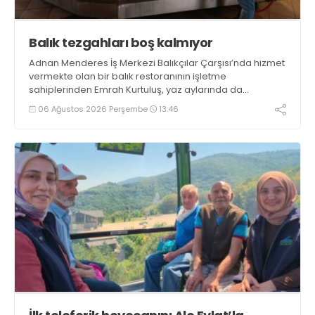
Balık tezgahları boş kalmıyor
Adnan Menderes İş Merkezi Balıkçılar Çarşısı’nda hizmet
vermekte olan bir balık restoranının işletme
sahiplerinden Emrah Kurtuluş, yaz aylarında da
tezgahlarda taze balık bulunduğunu ifade ederek “Yıl
06 Ağustos 2026 Perşembe
13:46
boyunca tezgahlarda taze balık bulmak mümkün
oluyor” dedi