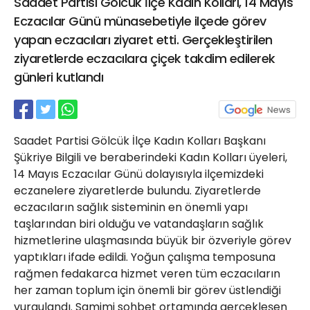
Saadet Partisi Gölcük İlçe Kadın Kolları, 14 Mayıs
21 Gölcük
Eczacılar Günü münasebetiyle ilçede görev
02624132333
yapan eczacıları ziyaret etti. Gerçekleştirilen
haber@golcukpostasi.com
ziyaretlerde eczacılara çiçek takdim edilerek
günleri kutlandı
Saadet Partisi Gölcük İlçe Kadın Kolları Başkanı
Şükriye Bilgili ve beraberindeki Kadın Kolları üyeleri,
14 Mayıs Eczacılar Günü dolayısıyla ilçemizdeki
eczanelere ziyaretlerde bulundu. Ziyaretlerde
eczacıların sağlık sisteminin en önemli yapı
taşlarından biri olduğu ve vatandaşların sağlık
hizmetlerine ulaşmasında büyük bir özveriyle görev
yaptıkları ifade edildi. Yoğun çalışma temposuna
rağmen fedakarca hizmet veren tüm eczacıların
her zaman toplum için önemli bir görev üstlendiği
vurgulandı. Samimi sohbet ortamında gerçekleşen