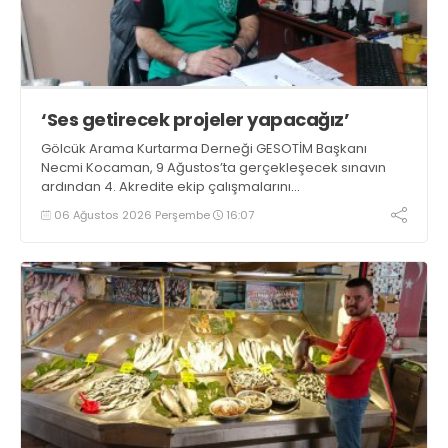
‘Ses getirecek projeler yapacağız’
Gölcük Arama Kurtarma Derneği GESOTİM Başkanı
Necmi Kocaman, 9 Ağustos’ta gerçekleşecek sınavın
ardından 4. Akredite ekip çalışmalarını
tamamlayacaklarını ifade ederek açıklamalarda
06 Ağustos 2026 Perşembe
16:07
bulundu. Kocaman, “Gölcük’te ve Kocaeli genelinde ses
getirecek projelerimizi tek tek hayata geçireceğiz” dedi