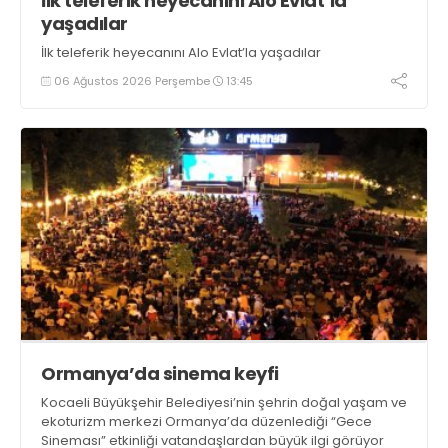
İlk teleferik heyecanını Alo Evlat’la
yaşadılar
İlk teleferik heyecanını Alo Evlat’la yaşadılar
06 Ağustos 2026 Perşembe
13:45
Ormanya’da sinema keyfi
Kocaeli Büyükşehir Belediyesi’nin şehrin doğal yaşam ve
ekoturizm merkezi Ormanya’da düzenlediği “Gece
Sineması” etkinliği vatandaşlardan büyük ilgi görüyor