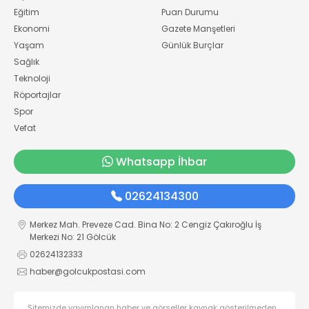
Eğitim
Puan Durumu
Ekonomi
Gazete Manşetleri
Yaşam
Günlük Burçlar
Sağlık
Teknoloji
Röportajlar
Spor
Vefat
Whatsapp İhbar
02624134300
Merkez Mah. Preveze Cad. Bina No: 2 Cengiz Çakıroğlu İş
Merkezi No: 21 Gölcük
02624132333
haber@golcukpostasi.com
Sitemizde yayımlanan haber ve görseller kaynak gösterilmeden