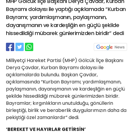
MHP Gölcük İlçe Başkanı Derya Çavdar, Kurban
21 Gölcük
Bayramı dolayısı ile yaptığı açıklamada “Kurban
02624132333
Bayramı; yardımlaşmanın, paylaşmanın,
haber@golcukpostasi.com
dayanışmanın ve kardeşliğin en güçlü şekilde
hissedildiği mübarek günlerimizden biridir” dedi
Milliyetçi Hareket Partisi (MHP) Gölcük İlçe Başkanı
Derya Çavdar, Kurban Bayramı dolayısı ile
açıklamalarda bulundu. Başkan Çavdar,
açıklamasında “Kurban Bayramı; yardımlaşmanın,
paylaşmanın, dayanışmanın ve kardeşliğin en güçlü
şekilde hissedildiği mübarek günlerimizden biridir.
Bayramlar; kırgınlıkların unutulduğu, gönüllerin
birleştiği, birlik ve beraberlik duygularımızın daha da
pekiştiği özel zamanlardır” dedi.
‘BEREKET VE HAYIRLAR GETİRSİN’