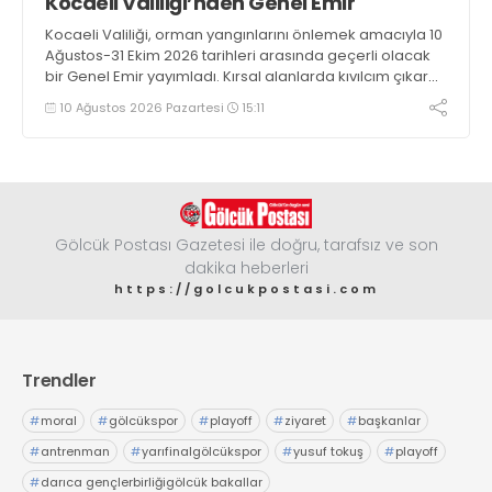
Kocaeli Valiliği’nden Genel Emir
Kocaeli Valiliği, orman yangınlarını önlemek amacıyla 10
Ağustos-31 Ekim 2026 tarihleri arasında geçerli olacak
bir Genel Emir yayımladı. Kırsal alanlarda kıvılcım çıkaran
makine kullanacak kişilerin önceden kolluk kuvvetlerine
10 Ağustos 2026 Pazartesi
15:11
bildirim yapması ve yanlarında 6 kilogramlık yangın tüpü
bulundurması zorunlu hale getirildi
Gölcük Postası Gazetesi ile doğru, tarafsız ve son
dakika heberleri
https://golcukpostasi.com
Trendler
#
moral
#
gölcükspor
#
playoff
#
ziyaret
#
başkanlar
#
antrenman
#
yarıfinalgölcükspor
#
yusuf tokuş
#
playoff
#
darıca gençlerbirliğigölcük bakallar