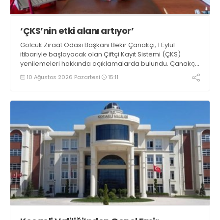
‘ÇKS’nin etki alanı artıyor’
Gölcük Ziraat Odası Başkanı Bekir Çanakçı, 1 Eylül
itibariyle başlayacak olan Çiftçi Kayıt Sistemi (ÇKS)
yenilemeleri hakkında açıklamalarda bulundu. Çanakçı,
“Çiftçi Kayıt Sistemi formatı, yaygınlaşması ve etki alanı
10 Ağustos 2026 Pazartesi
15:11
her yıl artarak devam etmektedir” dedi