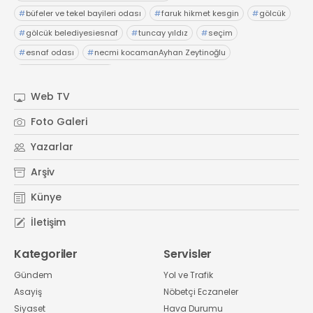
#
büfeler ve tekel bayileri odası
#
faruk hikmet kesgin
#
gölcük
#
gölcük belediyesiesnaf
#
tuncay yıldız
#
seçim
#
esnaf odası
#
necmi kocamanAyhan Zeytinoğlu
#
Kocaeli Sanayi Odası
Web TV
Foto Galeri
Yazarlar
Arşiv
Künye
İletişim
Kategoriler
Servisler
Gündem
Yol ve Trafik
Asayiş
Nöbetçi Eczaneler
Siyaset
Hava Durumu