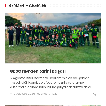
BENZER HABERLER
GESOTİM’den tarihi başarı
17 Ağustos 1999 Marmara Depremi’nin en acı şekilde
hissedildiği ilçemizde afetlere hazırlık ve arama-
kurtarma alanında tarihi bir başarıya daha imza atıldı.
Gölcük Arama Kurtarma Derneği (GESOTİM),
10 Ağustos 2026 Pazartesi
17:17
bünyesindeki 4. arama-kurtarma ekibinin akreditasyon
sürecini başarıyla tamamladı