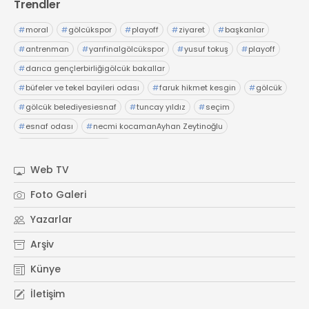
Trendler
#
moral
#
gölcükspor
#
playoff
#
ziyaret
#
başkanlar
#
antrenman
#
yarıfinalgölcükspor
#
yusuf tokuş
#
playoff
#
darıca gençlerbirliğigölcük bakallar
#
büfeler ve tekel bayileri odası
#
faruk hikmet kesgin
#
gölcük
#
gölcük belediyesiesnaf
#
tuncay yıldız
#
seçim
#
esnaf odası
#
necmi kocamanAyhan Zeytinoğlu
#
Kocaeli Sanayi Odası
Web TV
Foto Galeri
Yazarlar
Arşiv
Künye
İletişim