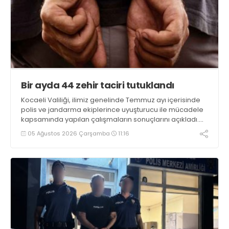
Bir ayda 44 zehir taciri tutuklandı
Kocaeli Valiliği, ilimiz genelinde Temmuz ayı içerisinde
polis ve jandarma ekiplerince uyuşturucu ile mücadele
kapsamında yapılan çalışmaların sonuçlarını açıkladı.
Çalışmalar sonucunda uyuşturucu ve uyarıcı madde
05 Ağustos 2026 Çarşamba
11:16
kullanan, ticaretini ve sevkiyatını yapan 44 şahıs
tutuklandı