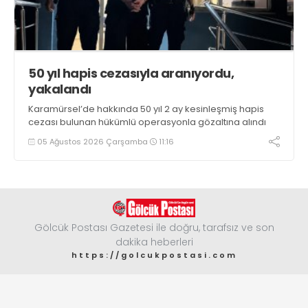
50 yıl hapis cezasıyla aranıyordu,
yakalandı
Karamürsel’de hakkında 50 yıl 2 ay kesinleşmiş hapis
cezası bulunan hükümlü operasyonla gözaltına alındı
05 Ağustos 2026 Çarşamba
11:16
Gölcük Postası Gazetesi ile doğru, tarafsız ve son
dakika heberleri
https://golcukpostasi.com