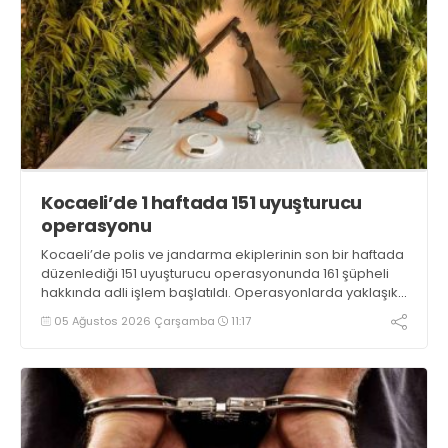
Kocaeli’de 1 haftada 151 uyuşturucu
operasyonu
Kocaeli’de polis ve jandarma ekiplerinin son bir haftada
düzenlediği 151 uyuşturucu operasyonunda 161 şüpheli
hakkında adli işlem başlatıldı. Operasyonlarda yaklaşık
2 kilogram uyuşturucu madde ile 121 kök kenevir bitkisi
05 Ağustos 2026 Çarşamba
11:17
ele geçirilirken, 9 şüpheli tutuklandı