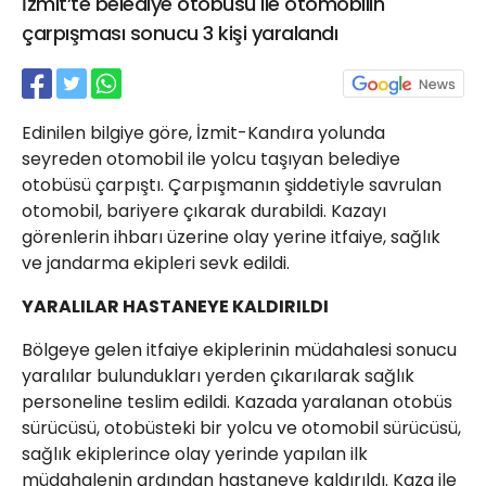
İzmit’te belediye otobüsü ile otomobilin
21 Gölcük
çarpışması sonucu 3 kişi yaralandı
02624132333
haber@golcukpostasi.com
Edinilen bilgiye göre, İzmit-Kandıra yolunda
seyreden otomobil ile yolcu taşıyan belediye
otobüsü çarpıştı. Çarpışmanın şiddetiyle savrulan
otomobil, bariyere çıkarak durabildi. Kazayı
görenlerin ihbarı üzerine olay yerine itfaiye, sağlık
ve jandarma ekipleri sevk edildi.
YARALILAR HASTANEYE KALDIRILDI
Bölgeye gelen itfaiye ekiplerinin müdahalesi sonucu
yaralılar bulundukları yerden çıkarılarak sağlık
personeline teslim edildi. Kazada yaralanan otobüs
sürücüsü, otobüsteki bir yolcu ve otomobil sürücüsü,
sağlık ekiplerince olay yerinde yapılan ilk
müdahalenin ardından hastaneye kaldırıldı. Kaza ile