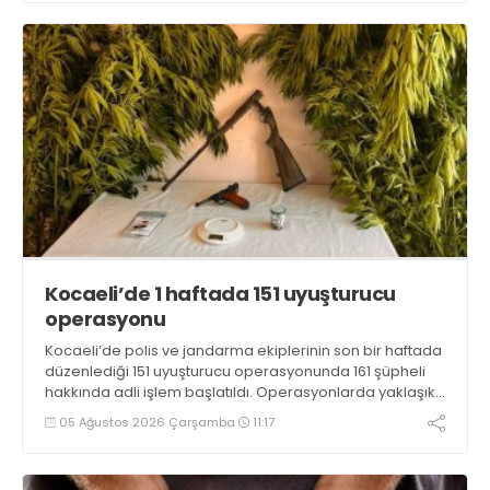
Kocaeli’de 1 haftada 151 uyuşturucu
operasyonu
Kocaeli’de polis ve jandarma ekiplerinin son bir haftada
düzenlediği 151 uyuşturucu operasyonunda 161 şüpheli
hakkında adli işlem başlatıldı. Operasyonlarda yaklaşık
2 kilogram uyuşturucu madde ile 121 kök kenevir bitkisi
05 Ağustos 2026 Çarşamba
11:17
ele geçirilirken, 9 şüpheli tutuklandı