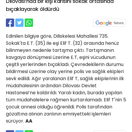
Dilovası’nda bir kişi karısını sokak ortasında
21 Gölcük
bıçaklayarak öldürdü
02624132333
haber@golcukpostasi.com
Edinilen bilgiye göre, Diliskelesi Mahallesi 735.
Sokak'ta E.T. (35) ile eşi Elif T. (32) arasında henüz
bilinmeyen nedenle tartışma çıktı. Tartışmanın
kavgaya dönüşmesi üzerine E.T, eşini vücudunun
çeşitli yerlerinden bıçakladı. Çevredekilerin durumu
bildirmesi üzerine olay yerine polis ve sağlık ekipleri
sevk edildi. Ağır yaralanan Elif T, sağlık ekiplerinin ilk
müdahalesinin ardından Dilovası Devlet
Hastanesi’ne kaldırıldı. Yaralı kadın, burada yapılan
tüm müdahalelere rağmen kurtarılamadı. Elif T'nin 5
çocuk annesi olduğu öğrenildi. Polis tarafından
gözaltına alınan zanlının emniyetteki işlemleri
sürüyor.
AA