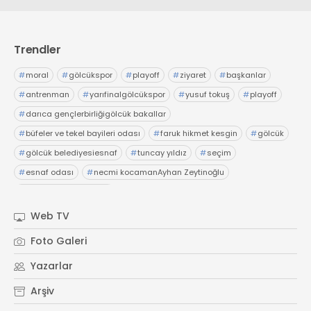
Trendler
#
moral
#
gölcükspor
#
playoff
#
ziyaret
#
başkanlar
#
antrenman
#
yarıfinalgölcükspor
#
yusuf tokuş
#
playoff
#
darıca gençlerbirliğigölcük bakallar
#
büfeler ve tekel bayileri odası
#
faruk hikmet kesgin
#
gölcük
#
gölcük belediyesiesnaf
#
tuncay yıldız
#
seçim
#
esnaf odası
#
necmi kocamanAyhan Zeytinoğlu
#
Kocaeli Sanayi Odası
Web TV
Foto Galeri
Yazarlar
Arşiv