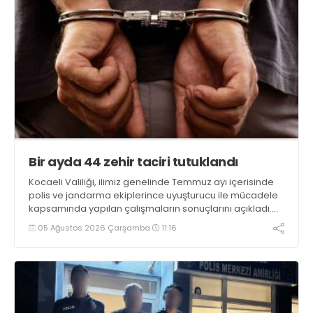
Bir ayda 44 zehir taciri tutuklandı
Kocaeli Valiliği, ilimiz genelinde Temmuz ayı içerisinde
polis ve jandarma ekiplerince uyuşturucu ile mücadele
kapsamında yapılan çalışmaların sonuçlarını açıkladı.
Çalışmalar sonucunda uyuşturucu ve uyarıcı madde
05 Ağustos 2026 Çarşamba
11:16
kullanan, ticaretini ve sevkiyatını yapan 44 şahıs
tutuklandı