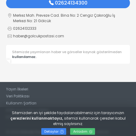
02624134300
Merkez Mah. Preveze Cad. Bina No: 2 Cengiz Çakıroğlu İş
Merkezi No: 21 Gölcük
02624132333
haber@golcukpostasi.com
Sitemizde yayımlanan haber ve görseller kaynak gösterilmeden
kullanılamaz.
Yayın İlkeleri
Veri Politikası
Kullanım Şartları
KVKK Aydınlatma Metni
Sitemizden en iyi şekilde faydalanabilmeniz için tarayıcınızın
KVKK Bilgi Talep Formu
çerezlerini kullanmaktayız,
sitemizi kullanarak çerezleri kabul
etmiş saylırsınız.
Detaylar
Anladım
© 2022
Gölcük Postası Gazetesi
- Tüm hakları saklıdır.