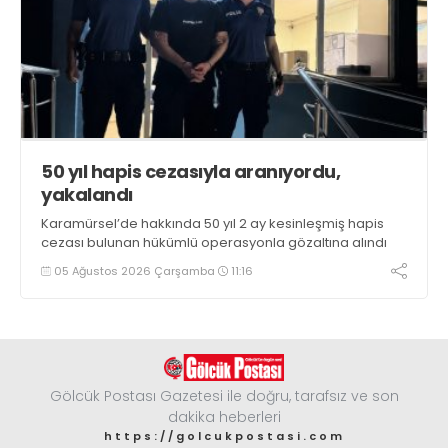
50 yıl hapis cezasıyla aranıyordu,
yakalandı
Karamürsel’de hakkında 50 yıl 2 ay kesinleşmiş hapis
cezası bulunan hükümlü operasyonla gözaltına alındı
05 Ağustos 2026 Çarşamba
11:16
Gölcük Postası Gazetesi ile doğru, tarafsız ve son
dakika heberleri
https://golcukpostasi.com