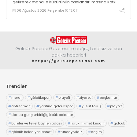
getirerek mahalle kültürünün canlandırılmasına katkı
sağlıyor
06 Ağustos 2026 Perşembe
13:07
Gölcük Postası Gazetesi ile doğru, tarafsız ve son
dakika heberleri
https://golcukpostasi.com
Trendler
#
moral
#
gölcükspor
#
playoff
#
ziyaret
#
başkanlar
#
antrenman
#
yarıfinalgölcükspor
#
yusuf tokuş
#
playoff
#
darıca gençlerbirliğigölcük bakallar
#
büfeler ve tekel bayileri odası
#
faruk hikmet kesgin
#
gölcük
#
gölcük belediyesiesnaf
#
tuncay yıldız
#
seçim