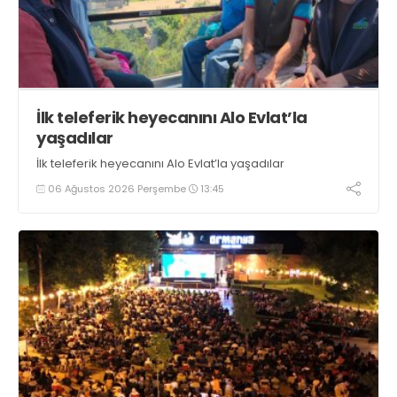
İlk teleferik heyecanını Alo Evlat’la
yaşadılar
İlk teleferik heyecanını Alo Evlat’la yaşadılar
06 Ağustos 2026 Perşembe
13:45