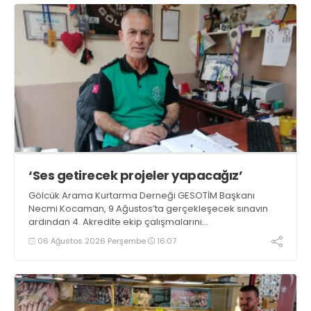
‘Ses getirecek projeler yapacağız’
Gölcük Arama Kurtarma Derneği GESOTİM Başkanı
Necmi Kocaman, 9 Ağustos’ta gerçekleşecek sınavın
ardından 4. Akredite ekip çalışmalarını
tamamlayacaklarını ifade ederek açıklamalarda
06 Ağustos 2026 Perşembe
16:07
bulundu. Kocaman, “Gölcük’te ve Kocaeli genelinde ses
getirecek projelerimizi tek tek hayata geçireceğiz” dedi