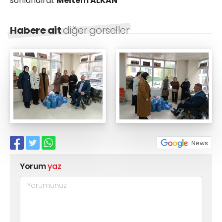
sonlandırdı.
Meltem ALKAN
Habere ait
diğer görseller
Yorum
yaz