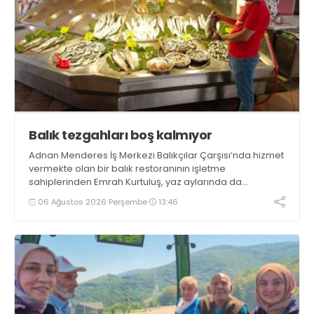
Balık tezgahları boş kalmıyor
Adnan Menderes İş Merkezi Balıkçılar Çarşısı’nda hizmet
vermekte olan bir balık restoranının işletme
sahiplerinden Emrah Kurtuluş, yaz aylarında da
tezgahlarda taze balık bulunduğunu ifade ederek “Yıl
06 Ağustos 2026 Perşembe
13:46
boyunca tezgahlarda taze balık bulmak mümkün
oluyor” dedi