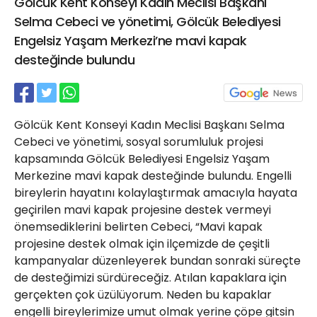
Gölcük Kent Konseyi Kadın Meclisi Başkanı
21 Gölcük
Selma Cebeci ve yönetimi, Gölcük Belediyesi
02624132333
Engelsiz Yaşam Merkezi’ne mavi kapak
haber@golcukpostasi.com
desteğinde bulundu
Gölcük Kent Konseyi Kadın Meclisi Başkanı Selma
Cebeci ve yönetimi, sosyal sorumluluk projesi
kapsamında Gölcük Belediyesi Engelsiz Yaşam
Merkezine mavi kapak desteğinde bulundu. Engelli
bireylerin hayatını kolaylaştırmak amacıyla hayata
geçirilen mavi kapak projesine destek vermeyi
önemsediklerini belirten Cebeci, “Mavi kapak
projesine destek olmak için ilçemizde de çeşitli
kampanyalar düzenleyerek bundan sonraki süreçte
de desteğimizi sürdüreceğiz. Atılan kapaklara için
gerçekten çok üzülüyorum. Neden bu kapaklar
engelli bireylerimize umut olmak yerine çöpe gitsin