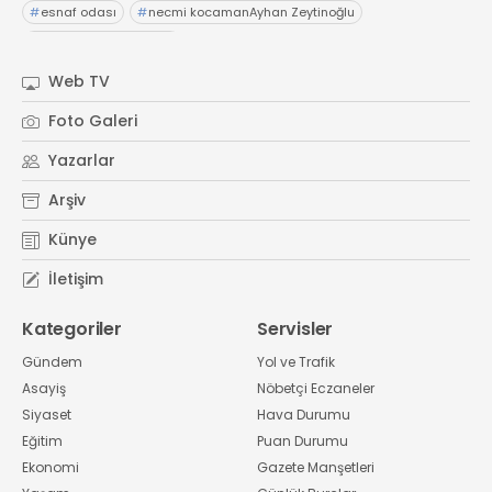
#
esnaf odası
#
necmi kocamanAyhan Zeytinoğlu
#
Kocaeli Sanayi Odası
Web TV
Foto Galeri
Yazarlar
Arşiv
Künye
İletişim
Kategoriler
Servisler
Gündem
Yol ve Trafik
Asayiş
Nöbetçi Eczaneler
Siyaset
Hava Durumu
Eğitim
Puan Durumu
Ekonomi
Gazete Manşetleri