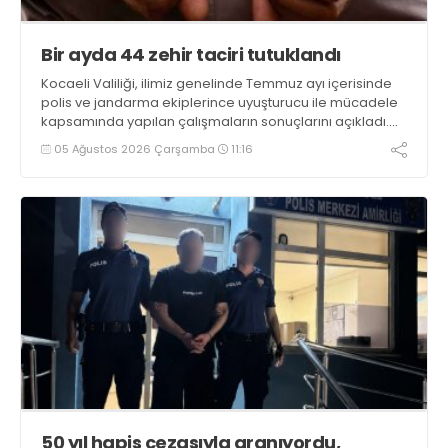
Bir ayda 44 zehir taciri tutuklandı
Kocaeli Valiliği, ilimiz genelinde Temmuz ayı içerisinde
polis ve jandarma ekiplerince uyuşturucu ile mücadele
kapsamında yapılan çalışmaların sonuçlarını açıkladı.
Çalışmalar sonucunda uyuşturucu ve uyarıcı madde
05 Ağustos 2026 Çarşamba
11:16
kullanan, ticaretini ve sevkiyatını yapan 44 şahıs
tutuklandı
50 yıl hapis cezasıyla aranıyordu,