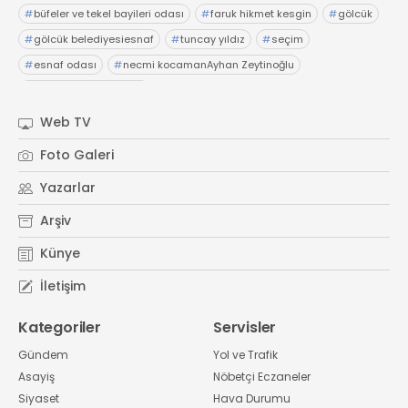
#
büfeler ve tekel bayileri odası
#
faruk hikmet kesgin
#
gölcük
#
gölcük belediyesiesnaf
#
tuncay yıldız
#
seçim
#
esnaf odası
#
necmi kocamanAyhan Zeytinoğlu
#
Kocaeli Sanayi Odası
Web TV
Foto Galeri
Yazarlar
Arşiv
Künye
İletişim
Kategoriler
Servisler
Gündem
Yol ve Trafik
Asayiş
Nöbetçi Eczaneler
Siyaset
Hava Durumu