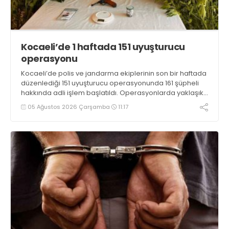
Kocaeli’de 1 haftada 151 uyuşturucu
operasyonu
Kocaeli’de polis ve jandarma ekiplerinin son bir haftada
düzenlediği 151 uyuşturucu operasyonunda 161 şüpheli
hakkında adli işlem başlatıldı. Operasyonlarda yaklaşık
2 kilogram uyuşturucu madde ile 121 kök kenevir bitkisi
05 Ağustos 2026 Çarşamba
11:17
ele geçirilirken, 9 şüpheli tutuklandı