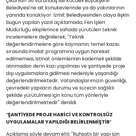
çıkarılan 56 vatandaş ise Kocaeli Büyükşehir
Belediyesi'ne ait konukevlerinde ya da yakınlarının
yanında konaklıyor. İzmit Belediyesinden olaya ilişkin
bugün yapılan yazılı açıklamada, Fen İşleri
Müdürlüğü ekiplerince sahada yürütülen teknik
incelemelere değinilerek, "Teknik
değerlendirmelere göre kaymanın; temel kazısı
sırasında imalat programına uygun hareket
edilmemesi, istinat önlemlerinin kademeli şekilde
alınmadan derin kazı yapılması ve şantiyede proje
dışı uygulamalara gidilmesi nedeniyle yaşandığı
değerlendirilmektedir. Vatandaşlarımızın güvenliği,
çevredeki yapıların durumu ve sürecin sağlıklı
şekilde yürütülmesi için konu tüm yönleriyle
değerlendirilmektedir" denildi.
‘ŞANTİYEDE PROJE HARİCİ VE KONTROLSÜZ
UYGULAMALAR YAPILDIĞI BELİRLENMİŞTİR’
Açıklama şöyle devam etti: "Ruhsatlı bir yapı için