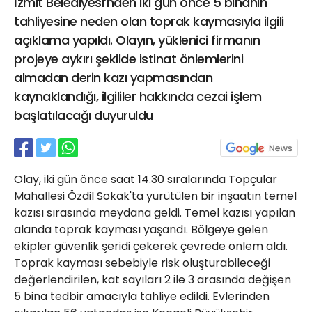
İzmit Belediyesi’nden iki gün önce 5 binanın
21 Gölcük
tahliyesine neden olan toprak kaymasıyla ilgili
02624132333
açıklama yapıldı. Olayın, yüklenici firmanın
haber@golcukpostasi.com
projeye aykırı şekilde istinat önlemlerini
almadan derin kazı yapmasından
kaynaklandığı, ilgililer hakkında cezai işlem
başlatılacağı duyuruldu
Olay, iki gün önce saat 14.30 sıralarında Topçular
Mahallesi Özdil Sokak'ta yürütülen bir inşaatın temel
kazısı sırasında meydana geldi. Temel kazısı yapılan
alanda toprak kayması yaşandı. Bölgeye gelen
ekipler güvenlik şeridi çekerek çevrede önlem aldı.
Toprak kayması sebebiyle risk oluşturabileceği
değerlendirilen, kat sayıları 2 ile 3 arasında değişen
5 bina tedbir amacıyla tahliye edildi. Evlerinden