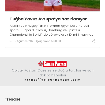
Tuğba Yavuz Avrupa’ya hazırlanıyor
A Milli Kadın Rugby Takımı forması giyen Karamürselli
sporcu Tuğba Nur Yavuz, Hamburg ve Split'teki
Championship Serisi’nde görev alarak 10. milli maçına
çıkma eşiğini geride bıraktı
05 Ağustos 2026 Çarşamba
10:03
Gölcük Postası Gazetesi ile doğru, tarafsız ve son
dakika heberleri
https://golcukpostasi.com
Trendler