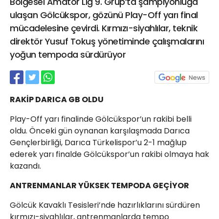
Bölgesel Amatör Lig 9. Grup’ta şampiyonluğa
21 Gölcük
ulaşan Gölcükspor, gözünü Play-Off yarı final
02624132333
mücadelesine çevirdi. Kırmızı-siyahlılar, teknik
haber@golcukpostasi.com
direktör Yusuf Tokuş yönetiminde çalışmalarını
yoğun tempoda sürdürüyor
RAKİP DARICA GB OLDU
Play-Off yarı finalinde Gölcükspor’un rakibi belli
oldu. Önceki gün oynanan karşılaşmada Darıca
Gençlerbirliği, Darıca Türkelispor’u 2-1 mağlup
ederek yarı finalde Gölcükspor’un rakibi olmaya hak
kazandı.
ANTRENMANLAR YÜKSEK TEMPODA GEÇİYOR
Gölcük Kavaklı Tesisleri’nde hazırlıklarını sürdüren
kırmızı-siyahlılar, antrenmanlarda tempo