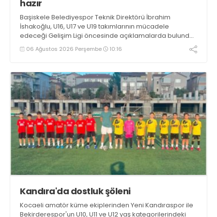
hazır
Başiskele Belediyespor Teknik Direktörü İbrahim
İshakoğlu, U16, U17 ve U19 takımlarının mücadele
edeceği Gelişim Ligi öncesinde açıklamalarda bulundu.
Genç oyuncuların gelişimine dikkat çeken İshakoğlu,
06 Ağustos 2026 Perşembe
10:16
hedeflerinin sadece sonuç almak değil, Türk futboluna
örnek sporcular kazandırmak olduğunu söyledi
Kandıra'da dostluk şöleni
Kocaeli amatör küme ekiplerinden Yeni Kandıraspor ile
Bekirderespor'un U10, U11 ve U12 yaş kategorilerindeki