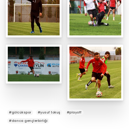
#gölcükspor
#yusuf tokuş
#playoff
#darıca gençlerbirliği