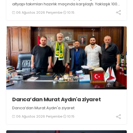
altyapı takımları hazırlık maçında karşılaştı. Yaklaşık 100
genç futbolcunun ter döktüğü maçların ardından
06 Ağustos 2026 Perşembe
10:15
sporculara Kandıra'nın yöresel lezzeti mancarlı pide ve
karpuz ikram edildi
Darıca’dan Murat Aydın'a ziyaret
Darıca’dan Murat Aydın'a ziyaret
06 Ağustos 2026 Perşembe
10:15