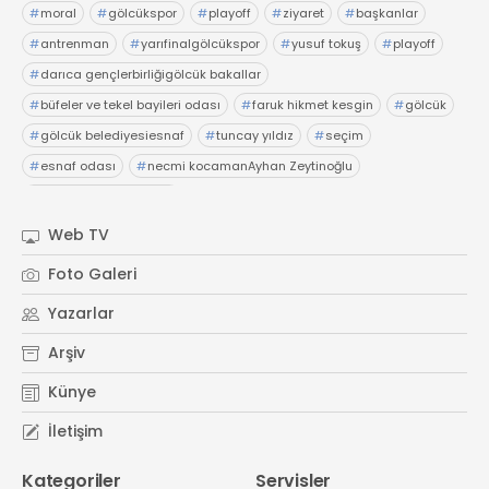
#
moral
#
gölcükspor
#
playoff
#
ziyaret
#
başkanlar
#
antrenman
#
yarıfinalgölcükspor
#
yusuf tokuş
#
playoff
#
darıca gençlerbirliğigölcük bakallar
#
büfeler ve tekel bayileri odası
#
faruk hikmet kesgin
#
gölcük
#
gölcük belediyesiesnaf
#
tuncay yıldız
#
seçim
#
esnaf odası
#
necmi kocamanAyhan Zeytinoğlu
#
Kocaeli Sanayi Odası
Web TV
Foto Galeri
Yazarlar
Arşiv
Künye
İletişim
Kategoriler
Servisler