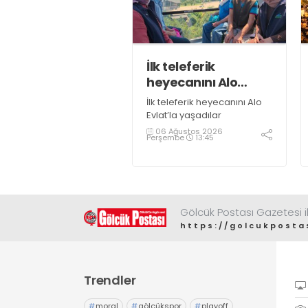
İlk teleferik
heyecanını Alo
Evlat’la yaşadılar
İlk teleferik heyecanını Alo
Evlat’la yaşadılar
06 Ağustos 2026
Perşembe
13:45
Gölcük Postası Gazetesi il
https://golcukposta
Trendler
#
moral
#
gölcükspor
#
playoff