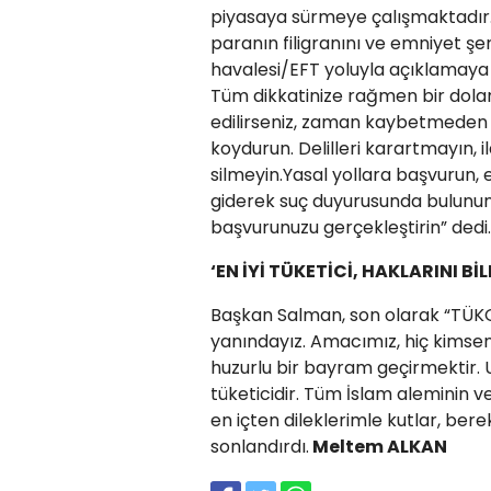
piyasaya sürmeye çalışmaktadır. H
paranın filigranını ve emniyet ş
havalesi/EFT yoluyla açıklamaya 
Tüm dikkatinize rağmen bir dolan
edilirseniz, zaman kaybetmeden b
koydurun. Delilleri karartmayın, i
silmeyin.Yasal yollara başvurun,
giderek suç duyurusunda bulunun
başvurunuzu gerçekleştirin” dedi.
‘EN İYİ TÜKETİCİ, HAKLARINI Bİ
Başkan Salman, son olarak “​TÜK
yanındayız. Amacımız, hiç kimse
huzurlu bir bayram geçirmektir. U
tüketicidir. Tüm İslam aleminin 
en içten dileklerimle kutlar, bere
sonlandırdı.
Meltem ALKAN