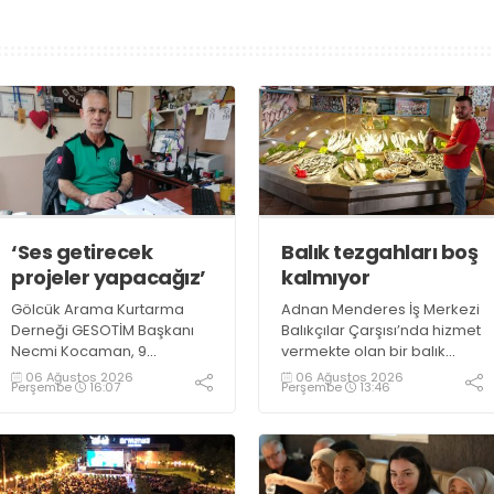
‘Ses getirecek
Balık tezgahları boş
projeler yapacağız’
kalmıyor
Gölcük Arama Kurtarma
Adnan Menderes İş Merkezi
Derneği GESOTİM Başkanı
Balıkçılar Çarşısı’nda hizmet
Necmi Kocaman, 9
vermekte olan bir balık
Ağustos’ta gerçekleşecek
restoranının işletme
06 Ağustos 2026
06 Ağustos 2026
Perşembe
16:07
Perşembe
13:46
sınavın ardından 4. Akredite
sahiplerinden Emrah
ekip çalışmalarını
Kurtuluş, yaz aylarında da
tamamlayacaklarını ifade
tezgahlarda taze balık
ederek açıklamalarda
bulunduğunu ifade ederek
bulundu. Kocaman,
“Yıl boyunca tezgahlarda