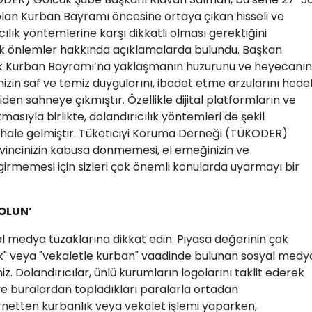
 olan Kurban Bayramı öncesine ortaya çıkan hisseli ve
cılık yöntemlerine karşı dikkatli olması gerektiğini
ek önlemler hakkında açıklamalarda bulundu. Başkan
k Kurban Bayramı’na yaklaşmanın huzurunu ve heyecanın
mizin saf ve temiz duygularını, ibadet etme arzularını hede
den sahneye çıkmıştır. Özellikle dijital platformların ve
asıyla birlikte, dolandırıcılık yöntemleri de şekil
 hale gelmiştir. Tüketiciyi Koruma Derneği (TÜKODER)
vincinizin kabusa dönmemesi, el emeğinizin ve
e girmemesi için sizleri çok önemli konularda uyarmayı bir
 OLUN’
l medya tuzaklarına dikkat edin. ​Piyasa değerinin çok
nlık" veya "vekaletle kurban" vaadinde bulunan sosyal medy
niz. Dolandırıcılar, ünlü kurumların logolarını taklit ederek
ve buralardan topladıkları paralarla ortadan
ernetten kurbanlık veya vekalet işlemi yaparken,