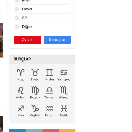
MHP
Deva
SP
Diğer
Oy ver
Sonuçlar
BURÇLAR
Koç
Boğa
İkizler
Yengeç
Aslan
Başak
Terazi
Akrep
Yay
Oğlak
Kova
Balık