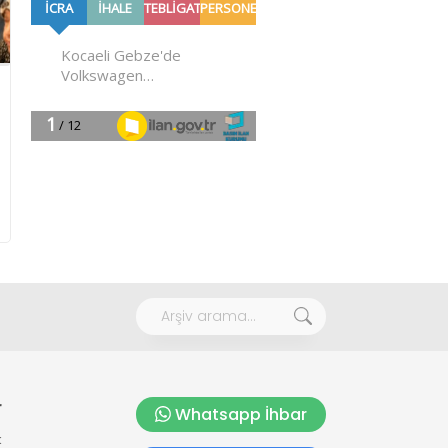
r
Whatsapp İhbar
k