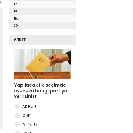
17.
18.
19.
20.
ANKET
Yapılacak ilk seçimde
oyunuzu hangi partiye
verirsiniz?
AK Parti
CHP
İYİ Parti