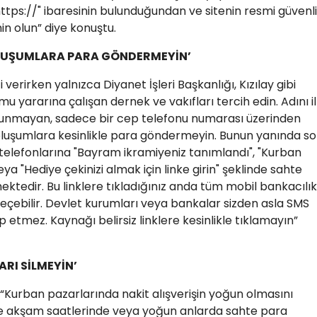
ttps://" ibaresinin bulunduğundan ve sitenin resmi güvenli
n olun” diye konuştu.
OLUŞUMLARA PARA GÖNDERMEYİN’
verirken yalnızca Diyanet İşleri Başkanlığı, Kızılay gibi
amu yararına çalışan dernek ve vakıfları tercih edin. Adını i
bulunmayan, sadece bir cep telefonu numarası üzerinden
 oluşumlara kesinlikle para göndermeyin. Bunun yanında s
telefonlarına "Bayram ikramiyeniz tanımlandı", "Kurban
eya "Hediye çekinizi almak için linke girin" şeklinde sahte
tedir. Bu linklere tıkladığınız anda tüm mobil bankacılık
e geçebilir. Devlet kurumları veya bankalar sizden asla SMS
lep etmez. Kaynağı belirsiz linklere kesinlikle tıklamayın”
RI SİLMEYİN’
“​Kurban pazarlarında nakit alışverişin yoğun olmasını
likle akşam saatlerinde veya yoğun anlarda sahte para