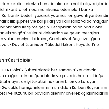
em üreticilerimizin hem de alıcıların nakit alışverişlerde
eridini kontrol etmesi; mümkünse ödemeleri banka
"Kurbanlık bedeli" yazarak yapması en güvenli yöntemdir.
dırıcılık şüphesiyle karşı karşıya kalırsanız ya da mağdur
ankanızla iletişime geçin. Hesaplarınıza anında bloke
lan ekran görüntülerini, dekontları ve gelen mesajları
 en yakın emniyet birimine, Cumhuriyet Başsavcılığına
 ve e-Devlet üzerinden Tüketici Hakem Heyetleri’ne
LEN TÜKETİCİDİR’
ODER Gölcük Şubesi olarak her zaman tüketicimizin
nin mağdur olmadığı, adaletin ve güvenin hakim olduğu
nutmayın; en iyi tüketici, haklarını bilen ve koruyan
ve Gölcüklü hemşehrilerimizin şimdiden Kurban Bayramı’nı
ketli ve huzurlu bir bayram dilerim” diyerek açıklamalarını