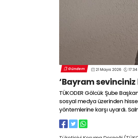
Gündem
21 Mayıs 2026
17:34
‘Bayram sevinciniz
TÜKODER Gölcük Şube Başkanı 
sosyal medya üzerinden hisseli
yöntemlerine karşı uyardı. Sa
Tüketiciyi Koruma Derneği (TÜK