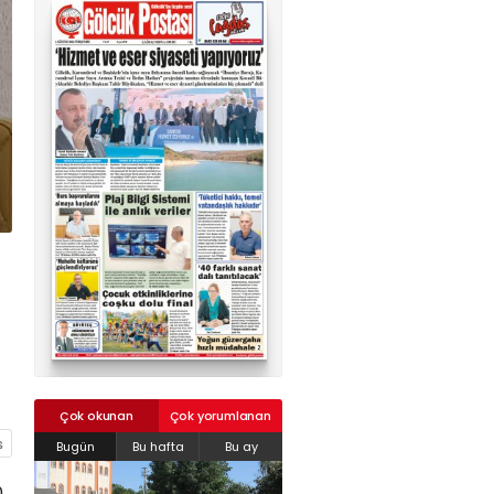
02624132333
haber@golcukpostasi.com
Çok okunan
Çok yorumlanan
Bugün
Bu hafta
Bu ay
0