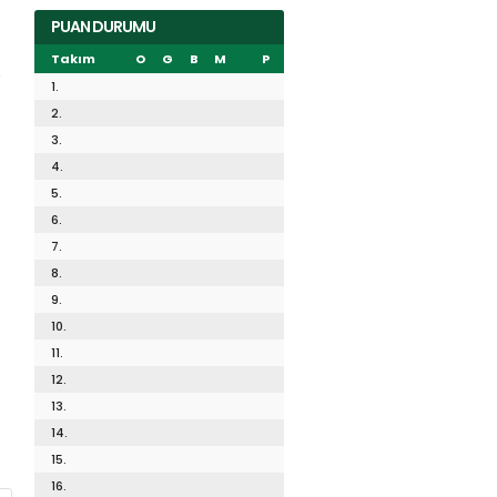
PUAN DURUMU
Takım
O
G
B
M
P
​
1.
2.
3.
4.
5.
6.
7.
8.
9.
10.
11.
12.
13.
14.
15.
16.