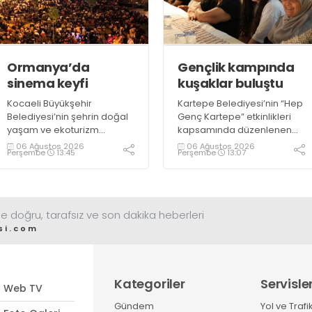
“Gölcük’te ve Kocaeli
taze balık bulmak mümkün
genelinde ses getirecek
oluyor” dedi
projelerimizi tek tek hayata
geçireceğiz” dedi
Ormanya’da
Gençlik kampında
sinema keyfi
kuşaklar buluştu
Kocaeli Büyükşehir
Kartepe Belediyesi’nin “Hep
Belediyesi’nin şehrin doğal
Genç Kartepe” etkinlikleri
yaşam ve ekoturizm
kapsamında düzenlenen
merkezi Ormanya’da
Gençlik ve Gelişim Kampı’na
06 Ağustos 2026
06 Ağustos 2026
Perşembe
13:45
Perşembe
13:07
düzenlediği “Gece
katılan gençler, Kocaeli
Sineması” etkinliği
Huzurevi sakinleriyle bir
vatandaşlardan büyük ilgi
araya geldi
görüyor
e doğru, tarafsız ve son dakika heberleri
si.com
Kategoriler
Servisle
Web TV
Gündem
Yol ve Trafi