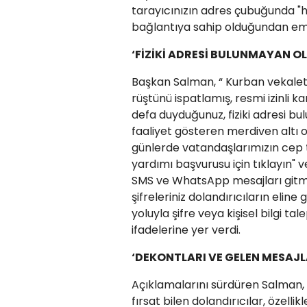
tarayıcınızın adres çubuğunda "h
bağlantıya sahip olduğundan emi
‘FİZİKİ ADRESİ BULUNMAYAN 
​Başkan Salman, “ Kurban vekaleti 
rüştünü ispatlamış, resmi izinli k
defa duyduğunuz, fiziki adresi 
faaliyet gösteren merdiven altı
günlerde vatandaşlarımızın cep 
yardımı başvurusu için tıklayın" v
SMS ve WhatsApp mesajları gitmek
şifreleriniz dolandırıcıların elin
yoluyla şifre veya kişisel bilgi ta
ifadelerine yer verdi.
‘DEKONTLARI VE GELEN MESAJLA
​Açıklamalarını sürdüren Salman, 
fırsat bilen dolandırıcılar, özel