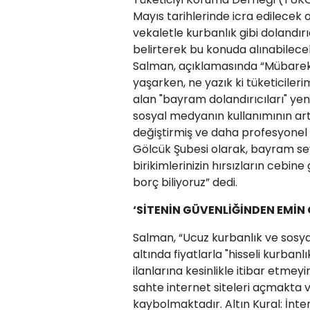
Mayıs tarihlerinde icra edilecek
vekaletle kurbanlık gibi dolandırı
belirterek bu konuda alınabilec
Salman, açıklamasında “​Mübare
yaşarken, ne yazık ki tüketicileri
alan "bayram dolandırıcıları" yeni
sosyal medyanın kullanımının artm
değiştirmiş ve daha profesyonel
Gölcük Şubesi olarak, bayram se
birikimlerinizin hırsızların cebin
borç biliyoruz” dedi.
‘SİTENİN GÜVENLİĞİNDEN EMİN
​Salman, “Ucuz kurbanlık ve sosya
altında fiyatlarla "hisseli kurba
ilanlarına kesinlikle itibar etmeyi
sahte internet siteleri açmakta 
kaybolmaktadır. Altın Kural: İnt