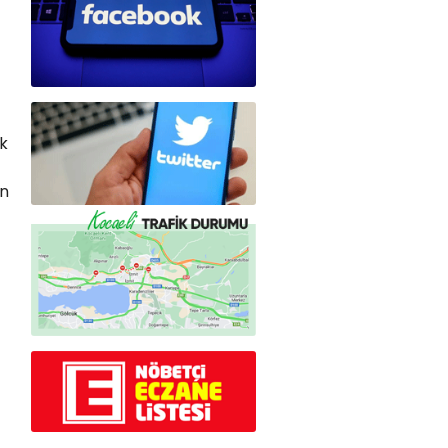
lk
on