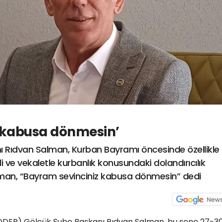
 kabusa dönmesin’
Rıdvan Salman, Kurban Bayramı öncesinde özellikle
 ve vekaletle kurbanlık konusundaki dolandırıcılık
lman, “Bayram sevinciniz kabusa dönmesin” dedi
ODER) Gölcük Şube Başkanı Rıdvan Salman, bu sene 27-3