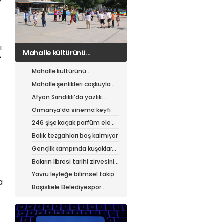
ı
Mahalle şenlikleri coşkuyla
f
sürüyor
Mahalle kültürünü
canlandıran şenlik
Mahalle şenlikleri coşkuyla
sürüyor
Afyon Sandıklı’da yazlık
patates hasadı
Ormanya’da sinema keyfi
246 şişe kaçak parfüm ele
geçirildi
Balık tezgahları boş kalmıyor
Gençlik kampında kuşaklar
buluştu
Bakırın libresi tarihi zirvesini
test ediyor
Yavru leyleğe bilimsel takip
a
Başiskele Belediyespor
Gelişim Ligi’ne hazır