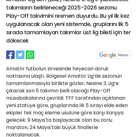
21 Gölcük
takımların belirleneceği 2025-2026 sezonu
02624132333
Play-Off takvimini resmen duyurdu. Bu yıl ilk kez
uygulanacak olan yeni sistemde, gruplarını ilk 5
haber@golcukpostasi.com
sırada tamamlayan takımlar üst lig bileti için ter
dökecek
Amatör futbolun zirvesinde heyecan doruk
noktasına ulaştı. Bölgesel Amatör Lig’de sezonun
tamamlanmasıyla birlikte gözler, Nesine 3. Lig’e
çıkacak son 5 takımın belli olacağı Play-Off
müsabakalarına çevrildi. TFF tarafından açıklanan
yeni statüye göre, gruplarında ilk 5 sırayı elde eden
ekipler tek maç eleme usulüne göre karşı karşıya
gelecek. 9 Mayıs'ta başlayacak olan bu zorlu
maraton, 24 Mayıs'taki büyük finallerle
noktalanacak.