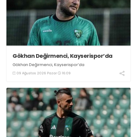
Gökhan Değirmenci, Kayserispor’da
Gökhan Değirmenci, Kayserispor’da
09 Ağustos 2026 Pazar
16:09