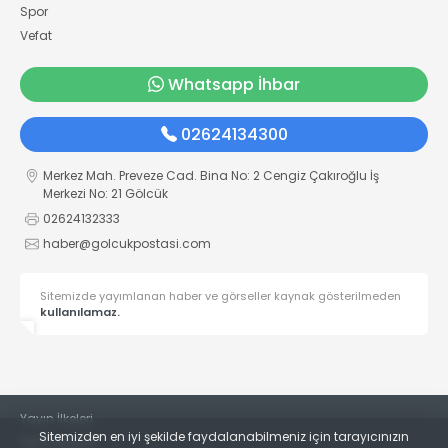
Spor
Vefat
Whatsapp İhbar
02624134300
Merkez Mah. Preveze Cad. Bina No: 2 Cengiz Çakıroğlu İş
Merkezi No: 21 Gölcük
02624132333
haber@golcukpostasi.com
Sitemizde yayımlanan haber ve görseller kaynak gösterilmeden
kullanılamaz.
Yayın İlkeleri
Sitemizden en iyi şekilde faydalanabilmeniz için tarayıcınızın
Veri Politikası