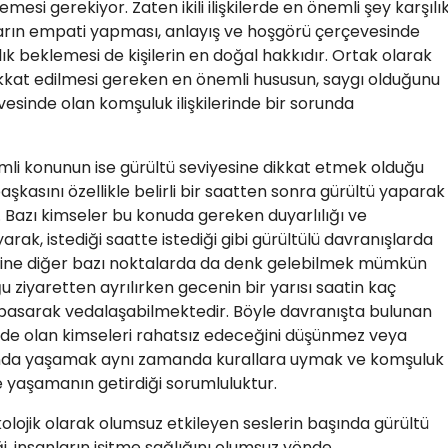
si gerekiyor. Zaten ikili ilişkilerde en önemli şey karşılık
ların empati yapması, anlayış ve hoşgörü çerçevesinde
ık beklemesi de kişilerin en doğal hakkıdır. Ortak olarak
kat edilmesi gereken en önemli hususun, saygı olduğunu
sinde olan komşuluk ilişkilerinde bir sorunda
emli konunun ise gürültü seviyesine dikkat etmek olduğu
aşkasını özellikle belirli bir saatten sonra gürültü yaparak
Bazı kimseler bu konuda gereken duyarlılığı ve
rak, istediği saatte istediği gibi gürültülü davranışlarda
liğine diğer bazı noktalarda da denk gelebilmek mümkün
u ziyaretten ayrılırken gecenin bir yarısı saatin kaç
basarak vedalaşabilmektedir. Böyle davranışta bulunan
inde olan kimseleri rahatsız edeceğini düşünmez veya
da yaşamak aynı zamanda kurallara uymak ve komşuluk
e yaşamanın getirdiği sorumluluktur.
olojik olarak olumsuz etkileyen seslerin başında gürültü
liği, insanların işitme sağlığını olumsuz yönde