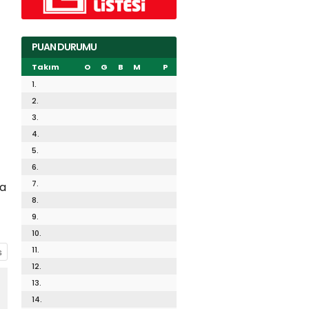
PUAN DURUMU
Takım
O
G
B
M
P
1.
2.
3.
4.
5.
6.
7.
na
8.
9.
10.
11.
12.
13.
14.