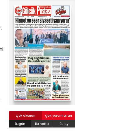
02624132333
haber@golcukpostasi.com
,
ni
k
Çok okunan
Çok yorumlanan
Bugün
Bu hafta
Bu ay