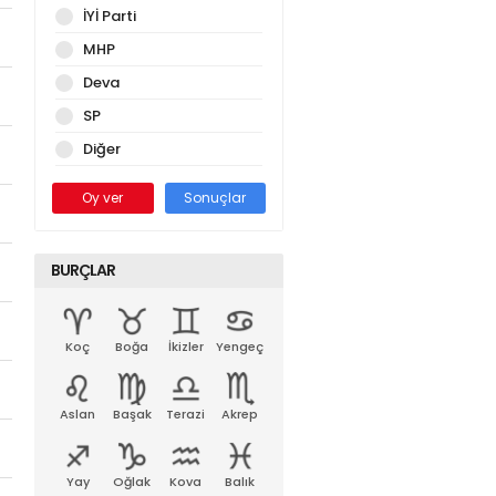
İYİ Parti
MHP
Deva
SP
Diğer
Oy ver
Sonuçlar
BURÇLAR
Koç
Boğa
İkizler
Yengeç
Aslan
Başak
Terazi
Akrep
Yay
Oğlak
Kova
Balık