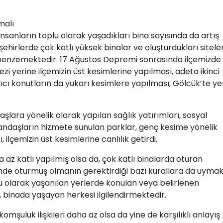
malı
 insanların toplu olarak yaşadıkları bina sayısında da artış
ehirlerde çok katlı yüksek binalar ve oluşturdukları siteler
enzemektedir. 17 Ağustos Depremi sonrasında ilçemizde
zi yerine ilçemizin üst kesimlerine yapılması, adeta ikinci
ıcı konutların da yukarı kesimlere yapılması, Gölcük’te ye
şlara yönelik olarak yapılan sağlık yatırımları, sosyal
tandaşların hizmete sunulan parklar, genç kesime yönelik
 ilçemizin üst kesimlerine canlılık getirdi.
z katlı yapılmış olsa da, çok katlı binalarda oturan
nde oturmuş olmanın gerektirdiği bazı kurallara da uyma
olarak yaşanılan yerlerde konulan veya belirlenen
ğil, binada yaşayan herkesi ilgilendirmektedir.
şuluk ilişkileri daha az olsa da yine de karşılıklı anlayış