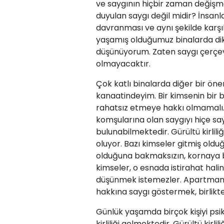
ve saygının hiçbir zaman değişmeme
duyulan saygı değil midir? İnsan
davranması ve aynı şekilde karşıl
yaşamış olduğumuz binalarda dik
düşünüyorum. Zaten saygı çerçeve
olmayacaktır.
Çok katlı binalarda diğer bir ön
kanaatindeyim. Bir kimsenin bir b
rahatsız etmeye hakkı olmamalı. 
komşularına olan saygıyı hiçe saya
bulunabilmektedir. Gürültü kirli
oluyor. Bazı kimseler gitmiş olduğ
olduğuna bakmaksızın, kornaya 
kimseler, o esnada istirahat hal
düşünmek istemezler. Apartman
hakkına saygı göstermek, birlikt
Günlük yaşamda birçok kişiyi psik
kirliliği gelmektedir. Gürültü kirli