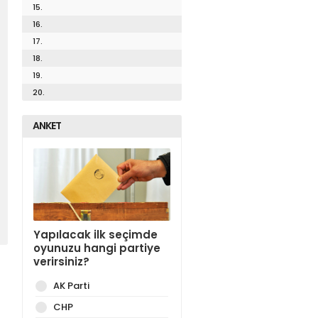
15.
16.
17.
18.
19.
20.
ANKET
Yapılacak ilk seçimde
oyunuzu hangi partiye
verirsiniz?
AK Parti
CHP