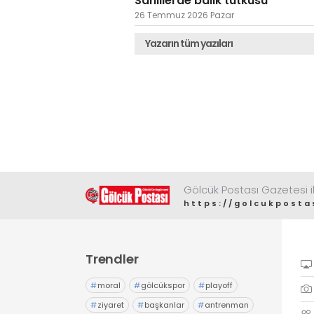
Sahillerde balık tutkusu
26 Temmuz 2026 Pazar
Yazarın tüm yazıları
Gölcük Postası Gazetesi il
https://golcukposta
Trendler
#
moral
#
gölcükspor
#
playoff
#
ziyaret
#
başkanlar
#
antrenman