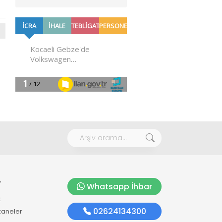
r
Whatsapp İhbar
k
02624134300
zaneler