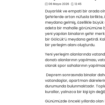
06 Mayıs 2026
12:45
Duyarlılık ve empati bir arada ol
Şehirlerde artan nüfusla birlikte,
meydana gelmiş, özellikle büyük ş
adeta bir mahalle görünümüne b
yeni yapılan binaların şehir merke
bir Gölcük’ü meydana getirdi. Kal
bir yerleşim alanı oluşturdu.
Yeni yerleşim alanlarında vatanda
donatı alanlarının yapılması, va
olarak spor sahalarının yapılması,
Deprem sonrasında binalar daha a
vatandaşlar, apartman daireleri
durumunda bulunmaktadır. Toplu 
kurallar, yalnızca bir kişi için de
Günümüzde önceki yıllarda olan kom