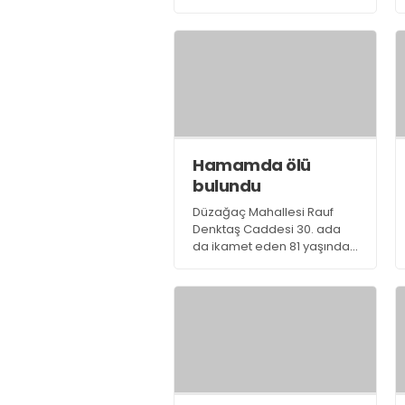
merkezde bulunan minibüs
durağında asılı harita
panosu önceki gün duyarsız
kişiler tarafından
kullanılamaz hale getirildi
Hamamda ölü
bulundu
Düzağaç Mahallesi Rauf
Denktaş Caddesi 30. ada
da ikamet eden 81 yaşında
ki Selahattin Kaçtaş önceki
gün gittiği hamam da kalp
krizi geçirerek yaşamını
yitirdi.