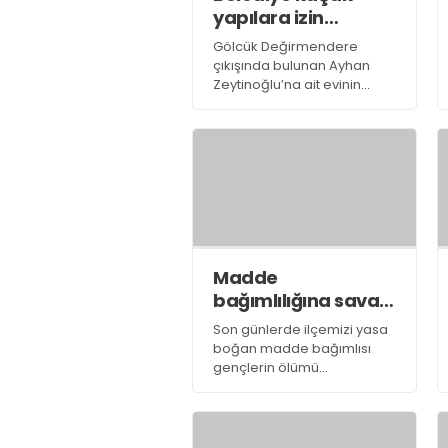
yapılara izin
vermiyor
Gölcük Değirmendere
çıkışında bulunan Ayhan
Zeytinoğlu’na ait evinin
önünde kimliği belirsiz
kişiler tarafından yapılan
ruhsatsız duvar dün
belediye tarafından yıkıldı.
Madde
bağımlılığına savaş
açıldı
Son günlerde ilçemizi yasa
boğan madde bağımlısı
gençlerin ölümü
Kaymakamlığı hareket
geçirdi. Kaymakamlık
binasında gerçekleşen
istişare toplantısıyla madde