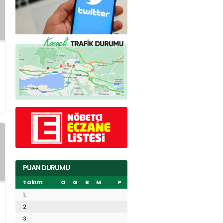
PUAN DURUMU
Takım
O
G
B
M
P
1.
2.
3.