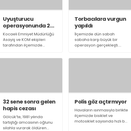
Uyuşturucu
Torbacılara vurgun
operasyonunda 24
yapıldı
tutuklama
Kocaeli Emniyet Müdürlüğü
İlçemizde dün sabah
Asayiş ve KOM ekipleri
sabaha karşı büyük bir
tarafından ilçemizde
operasyon gerçekleşti.
sabaha karşı
Emniyet ekiplerinin uzun
gerçekleştirilen uyuşturucu
süredir takipte olduğu 34 ev
operasyonunda gözaltına
ve iş yeri dün sabah
alınan 29 şahıstan 24’ü
emniyet ekipleri tarafından
tutuklanırken, 5’i de tutuksuz
basıldı
yargılanmak üzere serbest
bırakıldı
32 sene sonra gelen
Polis göz açtırmıyor
hapis cezası
Havaların ısınmasıyla birlikte
ilçemizde bisiklet ve
Gölcük’te, 1981 yılında
motosiklet sayısında hızlı bir
tartıştığı amcasının oğlunu
artış yaşanıyor. Motosiklet
silahla vurarak öldüren