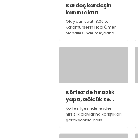
Kardeş kardeşin
kanını akıttı
Olay dün saat 13:00’te
Karamürsel’in Hacı Ömer
Mahallesi’nde meydana
geldi.
Körfez’de hırsızlık
yaptı, Gölcük’te
yakalandı
Körfez İlçesinde, evden
hırsızlık olaylarına karıştıkları
gerekçesiyle polis
tarafından takibe alınan
hırsızlar, Gölcük’te
yakalandı.