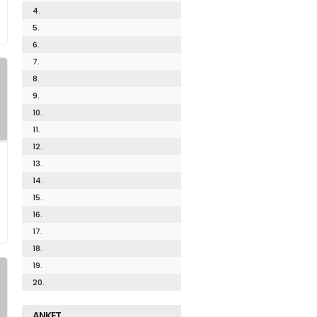
4.
5.
6.
7.
8.
9.
10.
11.
12.
13.
14.
15.
16.
17.
18.
19.
20.
ANKET