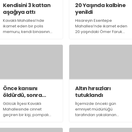
Kendisini 3 kattan
20 Yaşında kalbine
aşağıya attı
yenildi
Kavaklı Mahallesi’nde
Hisareyin Esentepe
ikamet eden bir polis
Mahallesi’nde ikamet eden
memuru, kendi binasının
20 yaşındaki Ömer Faruk
çatısında şüphelendiği bir
Çelikdemir geçirdiği kalp
kişinin kimliğini sorgulamak
krizi nedeni ile hayatını
istedi.
kaybetti.
Önce karısını
Altın hırsızları
öldürdü, sonra
tutuklandı
intihar etti
Gölcük İlçesi Kavaklı
İlçemizde önceki gün
Mahallesinde cinnet
emniyet müdürlüğü
geçiren bir kişi, pompalı
tarafından yakalanan
tüfekle eşini öldürdükten
evlere girip vatandaşların
sonra intihar ederek
altınlarını çalan kişiler
yaşamına son verdi.
emniyette yapılan