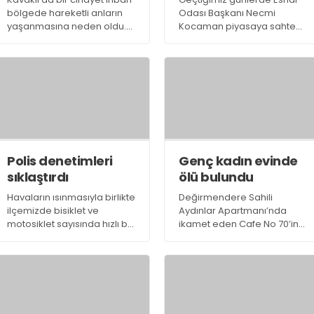
bölgede hareketli anların
Odası Başkanı Necmi
yaşanmasına neden oldu.
Kocaman piyasaya sahte
Cinayet ihbarı üzerine olay
100 TL sürmek isteyen birinin
yerine gelen ekipler olayın
olduğu ihbarı aldıklarını
cinayet değil kardeş
belirterek, esnafı uyarmıştı.
kavgası olduğunu belirti
Polis denetimleri
Genç kadın evinde
sıklaştırdı
ölü bulundu
Havaların ısınmasıyla birlikte
Değirmendere Sahili
ilçemizde bisiklet ve
Aydınlar Apartmanı’nda
motosiklet sayısında hızlı bir
ikamet eden Cafe No 70’in
artış yaşanıyor. Motosiklet
sahibi Hale Gürel (37) dün
kullanıcılarının karıştığı
sabah evinde ölü bulundu.
kazalar, polisi harekete
geçirdi