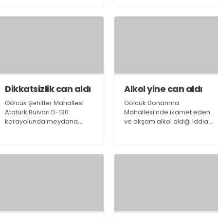
kullanıcılarının karıştığı
Ahmet Y., olaydan 32 sene
kazalar, polisi harekete
sonra 9 yıl 4 ay 10 gün hapis
geçirdi
cezasına çarptırılınca polis
tarafından gözaltına alındı.
Dikkatsizlik can aldı
Alkol yine can aldı
Gölcük Şehitler Mahallesi
Gölcük Donanma
Atatürk Bulvarı D-130
Mahallesi’nde ikamet eden
karayolunda meydana
ve akşam alkol aldığı iddia
gelen trafik kazasından (65)
edilen Ahmet Muzaffer
yaşındaki İkbal Kutlu
Arifoğlu, sabah bir anda
yaşamını yitirdi.
rahatsızlandı.