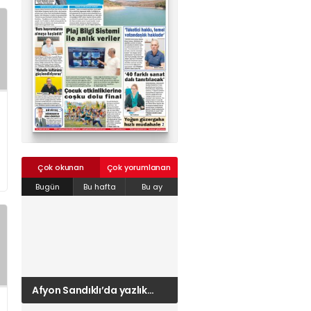
02624132333
haber@golcukpostasi.com
Çok okunan
Çok yorumlanan
Bugün
Bu hafta
Bu ay
Afyon Sandıklı’da yazlık
patates hasadı