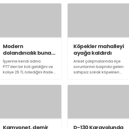
bir kişi yaşamını yitirdi
dayağına çekildi.
araçtaki diğer üç kişi
yaralandı.
Modern
Köpekler mahalleyi
dolandırıcılık buna
ayağa kaldırdı
denir
İşyerine kendi adına
Anket çalışmalarında ilçe
PTT’den bir koli geldiğini ve
sorunlarının başında gelen
koliye 25 TL ödediğini ifade
sahipsiz sokak köpekleri
eden Deniz Ticaret’in sahibi
olay yaratmaya devam
Yaşar Deniz, çok geçmeden
ediyor. Önceki gün Kavaklı
ikinci kolinin gelmesiyle
Mahallesi’nde okula giden
dolandırıldığını anladı.
çocuklara köpekler saldırdı
Kamyonet, demir
D-130 Karayolunda