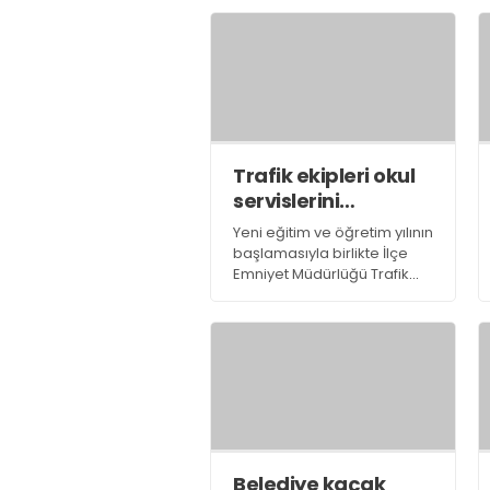
araya geldi.
Trafik ekipleri okul
servislerini
denetledi
Yeni eğitim ve öğretim yılının
başlamasıyla birlikte İlçe
Emniyet Müdürlüğü Trafik
Şube Müdürlüğü ekipleri
öğrenci okul servislerini
denetleyerek, sürücülere
uyarılarda bulundu
Belediye kaçak