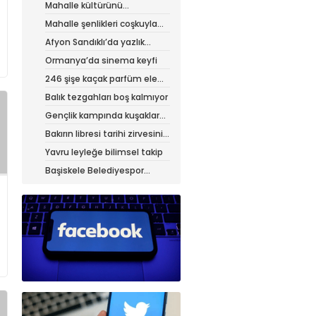
Mahalle kültürünü
canlandıran şenlik
Mahalle şenlikleri coşkuyla
sürüyor
Afyon Sandıklı’da yazlık
patates hasadı
Ormanya’da sinema keyfi
246 şişe kaçak parfüm ele
geçirildi
Balık tezgahları boş kalmıyor
Gençlik kampında kuşaklar
buluştu
Bakırın libresi tarihi zirvesini
test ediyor
Yavru leyleğe bilimsel takip
Başiskele Belediyespor
Gelişim Ligi’ne hazır