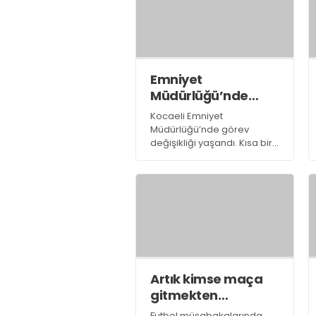
bağımlılığına savaş açıldı
Emniyet
Müdürlüğü’nde
büyük değişiklik
Kocaeli Emniyet
Müdürlüğü’nde görev
değişikliği yaşandı. Kısa bir
süre İlçe Emniyet Müdürü
olarak göreve başlayan
Sabri Yıldırım İnşaat Emlak
Şube Müdürlüğü’nde
görevlendirildi
Artık kimse maça
gitmekten
korkmayacak
Futbol müsabakalarında