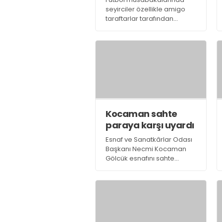
seyirciler özellikle amigo
taraftarlar tarafından
yapılan şiddet ve küfürlerin
önlenmesi için Gölcük İlçe
Emniyet Müdürlüğü toplantı
yaptı.
Kocaman sahte
paraya karşı uyardı
Esnaf ve Sanatkârlar Odası
Başkanı Necmi Kocaman
Gölcük esnafını sahte
paraya karşı uyardı.