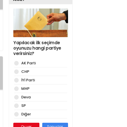
Yapılacak ilk seçimde
oyunuzu hangi partiye
verirsiniz?
AK Parti
CHP
İYİ Parti
MHP
Deva
SP
Diğer
Oy ver
Sonuçlar