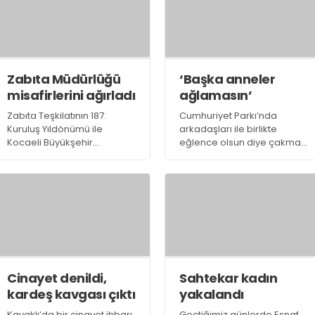
ise Gölcük ve Karamürsel
düşerek, yaralanıyor
Devlet Hastaneleri’ne
kaldırıldı
Zabıta Müdürlüğü
‘Başka anneler
misafirlerini ağırladı
ağlamasın’
Zabıta Teşkilatının 187.
Cumhuriyet Parkı’nda
Kuruluş Yıldönümü ile
arkadaşları ile birlikte
Kocaeli Büyükşehir
eğlence olsun diye çakmak
Belediyesi Zabıta Müdürü
gazı çeken ve bir anda
Eyüp Deveci, Aile ve Sosyal
fenalaşan 15 yaşında ki
Politikalar İlçe Müdürü Selim
Atakan Atmaca hayatını
Gencer’i ağırlayan Zabıta
kaybetmişti.
Müdürü İrfan Çavuş “Tüm
zabıta arkadaşlar
Cinayet denildi,
Sahtekar kadın
kardeş kavgası çıktı
yakalandı
Kavaklı’da bir cinayet ihbarı
Geçtiğimiz günlerde Esnaf