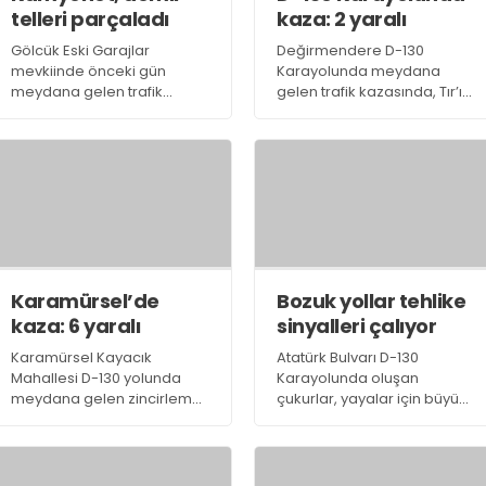
telleri parçaladı
kaza: 2 yaralı
Gölcük Eski Garajlar
Değirmendere D-130
mevkiinde önceki gün
Karayolunda meydana
meydana gelen trafik
gelen trafik kazasında, Tır’ın
kazasında, Eski Garajlar
içerisinde bulunan sürücü
mevkiinde seyir halinde
Gürel Kibar, Tır’ın ön
olan 35 AZK 55 plakalı
camından fırlayarak toprak
zemine çakılırken, Tolga
Turgut ise vücudun çeşitli
yerlerinde yaralandı
Karamürsel’de
Bozuk yollar tehlike
kaza: 6 yaralı
sinyalleri çalıyor
Karamürsel Kayacık
Atatürk Bulvarı D-130
Mahallesi D-130 yolunda
Karayolunda oluşan
meydana gelen zincirleme
çukurlar, yayalar için büyük
trafik kazasında ölen
tehlike oluşturuyor. Karşıya
olmazken, ağır yaralı sürücü
geçerken çukurlara
İzmit Seka Devlet
takılarak, dengesini
Hastanesine, diğer yaralılar
kaybederek yayalar, yere