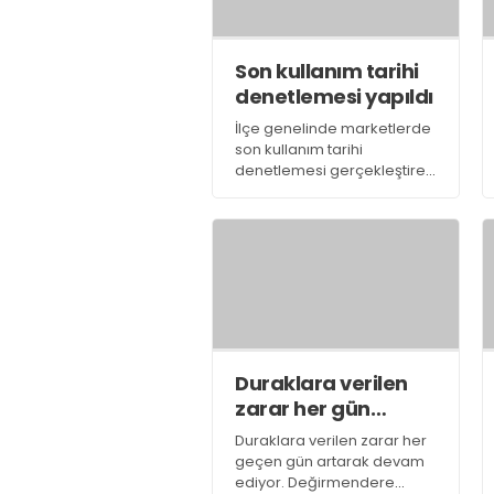
Son kullanım tarihi
denetlemesi yapıldı
İlçe genelinde marketlerde
son kullanım tarihi
denetlemesi gerçekleştiren
Gölcük Belediyesi Zabıta
Müdürlüğü ekipleri, hijyenik
kontrol yaptı.
Duraklara verilen
zarar her gün
artıyor
Duraklara verilen zarar her
geçen gün artarak devam
ediyor. Değirmendere