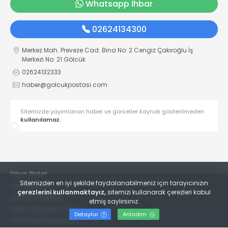
Whatsapp İhbar
02624134300
Merkez Mah. Preveze Cad. Bina No: 2 Cengiz Çakıroğlu İş
Merkezi No: 21 Gölcük
02624132333
haber@golcukpostasi.com
Sitemizde yayımlanan haber ve görseller kaynak gösterilmeden
kullanılamaz.
Yayın İlkeleri
Sitemizden en iyi şekilde faydalanabilmeniz için tarayıcınızın
Veri Politikası
çerezlerini kullanmaktayız,
sitemizi kullanarak çerezleri kabul
Kullanım Şartları
etmiş saylırsınız.
KVKK Aydınlatma Metni
Detaylar
Anladım
KVKK Bilgi Talep Formu