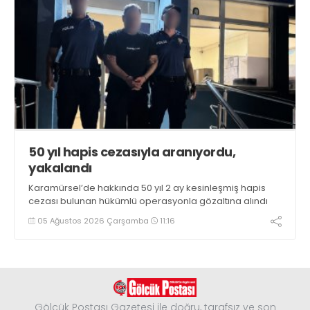
50 yıl hapis cezasıyla aranıyordu,
yakalandı
Karamürsel’de hakkında 50 yıl 2 ay kesinleşmiş hapis
cezası bulunan hükümlü operasyonla gözaltına alındı
05 Ağustos 2026 Çarşamba
11:16
Gölcük Postası Gazetesi ile doğru, tarafsız ve son