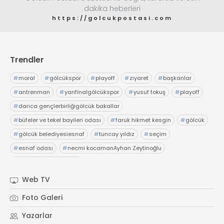
dakika heberleri
https://golcukpostasi.com
Trendler
#
moral
#
gölcükspor
#
playoff
#
ziyaret
#
başkanlar
#
antrenman
#
yarıfinalgölcükspor
#
yusuf tokuş
#
playoff
#
darıca gençlerbirliğigölcük bakallar
#
büfeler ve tekel bayileri odası
#
faruk hikmet kesgin
#
gölcük
#
gölcük belediyesiesnaf
#
tuncay yıldız
#
seçim
#
esnaf odası
#
necmi kocamanAyhan Zeytinoğlu
#
Kocaeli Sanayi Odası
Web TV
Foto Galeri
Yazarlar