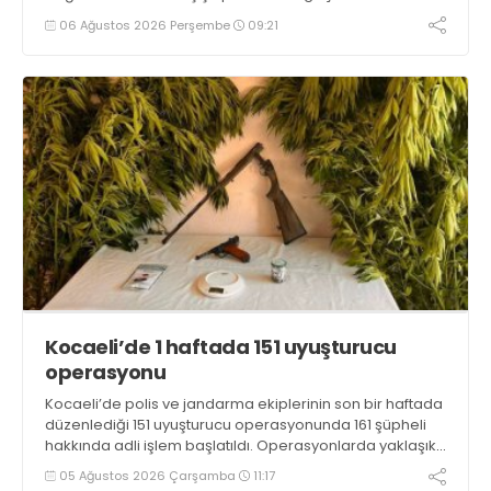
06 Ağustos 2026 Perşembe
09:21
Kocaeli’de 1 haftada 151 uyuşturucu
operasyonu
Kocaeli’de polis ve jandarma ekiplerinin son bir haftada
düzenlediği 151 uyuşturucu operasyonunda 161 şüpheli
hakkında adli işlem başlatıldı. Operasyonlarda yaklaşık
2 kilogram uyuşturucu madde ile 121 kök kenevir bitkisi
05 Ağustos 2026 Çarşamba
11:17
ele geçirilirken, 9 şüpheli tutuklandı