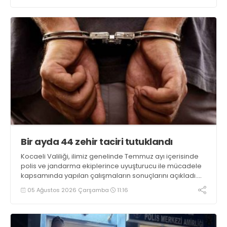
Bir ayda 44 zehir taciri tutuklandı
Kocaeli Valiliği, ilimiz genelinde Temmuz ayı içerisinde
polis ve jandarma ekiplerince uyuşturucu ile mücadele
kapsamında yapılan çalışmaların sonuçlarını açıkladı.
Çalışmalar sonucunda uyuşturucu ve uyarıcı madde
05 Ağustos 2026 Çarşamba
11:16
kullanan, ticaretini ve sevkiyatını yapan 44 şahıs
tutuklandı