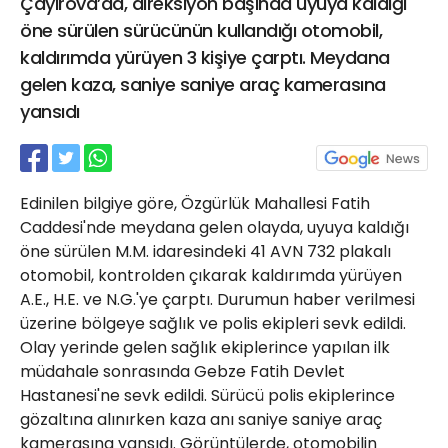
Çayırova’da, direksiyon başında uyuya kaldığı
21 Gölcük
öne sürülen sürücünün kullandığı otomobil,
02624132333
kaldırımda yürüyen 3 kişiye çarptı. Meydana
haber@golcukpostasi.com
gelen kaza, saniye saniye araç kamerasına
yansıdı
Edinilen bilgiye göre, Özgürlük Mahallesi Fatih
Caddesi'nde meydana gelen olayda, uyuya kaldığı
öne sürülen M.M. idaresindeki 41 AVN 732 plakalı
otomobil, kontrolden çıkarak kaldırımda yürüyen
A.E., H.E. ve N.G.'ye çarptı. Durumun haber verilmesi
üzerine bölgeye sağlık ve polis ekipleri sevk edildi.
Olay yerinde gelen sağlık ekiplerince yapılan ilk
müdahale sonrasında Gebze Fatih Devlet
Hastanesi'ne sevk edildi. Sürücü polis ekiplerince
gözaltına alınırken kaza anı saniye saniye araç
kamerasına yansıdı. Görüntülerde, otomobilin