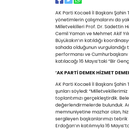
AK Parti Kocaeli İl Başkanı Şahin 
yönetimlerin çalışmalarını da y
Milletvekilleri Prof. Dr. Sadettin
Cemil Yaman ve Mehmet Akif Yılm
Büyükakın’ın katıldığı koordinasyo
sahada olduğunun vurgulandığı to
performansı ve Cumhurbaşkanı v
katılacağı 16 Mayıs’taki “Bir Genç
‘AK PARTİ DEMEK HİZMET DEME
AK Parti Kocaeli İl Başkanı Şahin 
şunları söyledi: “Milletvekillerim
toplantımızı gerçekleştirdik. Bele
değerlendirmelerde bulunduk. Ad
memnuniyetine mazhar olan, hizme
sergileyen başkanlarımızı tebri
Erdoğan’ın katılımıyla 16 Mayıs’ta