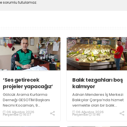
lde sorumlu tutulamaz.
‘Ses getirecek
Balık tezgahları boş
projeler yapacağız’
kalmıyor
Gölcük Arama Kurtarma
Adnan Menderes İş Merkezi
Derneği GESOTİM Başkanı
Balıkçılar Çarşısı’nda hizmet
Necmi Kocaman, 9
vermekte olan bir balık
Ağustos’ta gerçekleşecek
restoranının işletme
06 Ağustos 2026
06 Ağustos 2026
Perşembe
16:07
Perşembe
13:46
sınavın ardından 4. Akredite
sahiplerinden Emrah
ekip çalışmalarını
Kurtuluş, yaz aylarında da
tamamlayacaklarını ifade
tezgahlarda taze balık