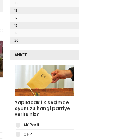
15.
16.
17.
18.
19.
20.
ANKET
Yapılacak ilk seçimde
oyunuzu hangi partiye
verirsiniz?
AK Parti
CHP