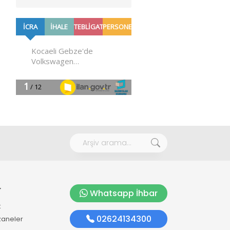
r
Whatsapp İhbar
k
02624134300
zaneler