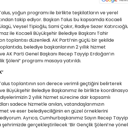
Talus, yoğun programı ile birlikte teşkilatların ve yerel
akından takip ediyor. Başkan Talus bu kapsamda Kocaeli
 Hülagü, Veysel Tipioğlu, Sami Çakır, Radiye Sezer Katırcıoğlu
az ile Kocaeli Büyükşehir Belediye Başkanı Tahir
n toplantısı düzenledi. AK Parti’nin güçlü bir şekilde
plantıda, belediye başkanlarının 2 yıllık hizmet
e AK Parti Genel Başkanı Recep Tayyip Erdoğan’ın
lik Şöleni” programı masaya yatırıldı.
K’
Talus toplantının son derece verimli geçtiğini belirterek
iz ve Büyükşehir Belediye Başkanımız ile birlikte koordinasy
diyelerimizin 2 yıllık hizmet sürecine dair kapsamlı
ları sadece hizmetle anılan, vatandaşlarımızın
t ve eser belediyeciliğinin en güzel örneklerini
k ediyorum. Ayrıca, Cumhurbaşkanımız Sayın Recep Tayyip
 şehrimizde gerçekleştirilecek ‘Bir Gençlik Şöleni’ne yönel