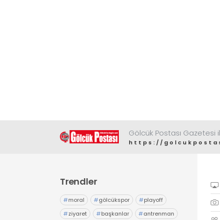
Gölcük Postası Gazetesi il
https://golcukposta
Trendler
#
moral
#
gölcükspor
#
playoff
#
ziyaret
#
başkanlar
#
antrenman