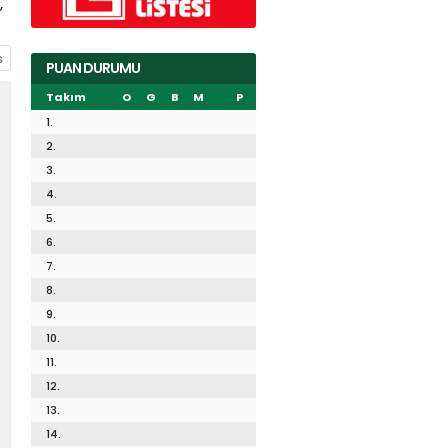
”
PUAN DURUMU
Takım
O
G
B
M
P
1.
2.
3.
4.
5.
6.
7.
8.
9.
10.
11.
12.
13.
14.