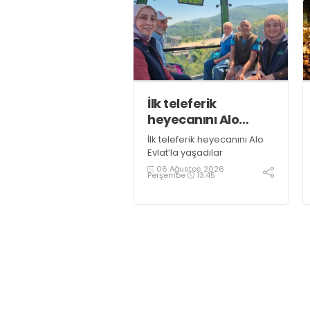
İlk teleferik
heyecanını Alo
Evlat’la yaşadılar
İlk teleferik heyecanını Alo
Evlat’la yaşadılar
06 Ağustos 2026
Perşembe
13:45