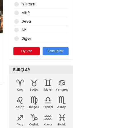
İYİ Parti
MHP
Deva
SP
Diğer
Oy ver
Sonuçlar
BURÇLAR
Koç
Boğa
İkizler
Yengeç
Aslan
Başak
Terazi
Akrep
Yay
Oğlak
Kova
Balık