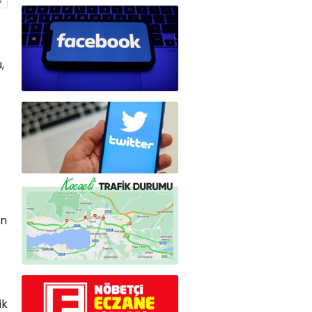
,
on
ik