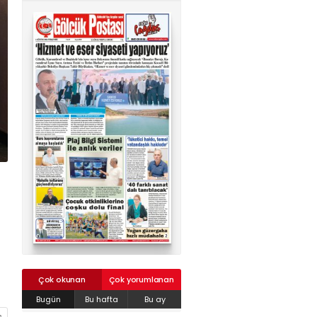
02624132333
haber@golcukpostasi.com
Çok okunan
Çok yorumlanan
Bugün
Bu hafta
Bu ay