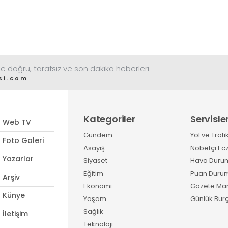
e doğru, tarafsız ve son dakika heberleri
si.com
Kategoriler
Servisle
Web TV
Gündem
Yol ve Trafi
Foto Galeri
Asayiş
Nöbetçi Ec
Yazarlar
Siyaset
Hava Duru
Eğitim
Puan Duru
Arşiv
Ekonomi
Gazete Man
Künye
Yaşam
Günlük Burç
Sağlık
İletişim
Teknoloji