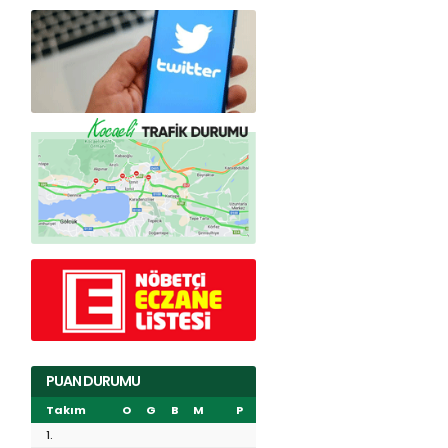
PUAN DURUMU
Takım
O
G
B
M
P
1.