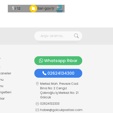
r
Whatsapp İhbar
k
02624134300
zaneler
mu
Merkez Mah. Preveze Cad.
mu
Bina No: 2 Cengiz
şetleri
Çakıroğlu İş Merkezi No: 21
Gölcük
lar
02624132333
haber@golcukpostasi.com