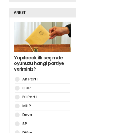
ANKET
Yapılacak ilk seçimde
oyunuzu hangi partiye
verirsiniz?
AK Parti
CHP
İYİ Parti
MHP
Deva
SP
Diğer