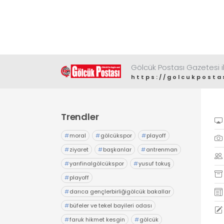
Gölcük Postası Gazetesi il
https://golcukposta
Trendler
#
moral
#
gölcükspor
#
playoff
#
ziyaret
#
başkanlar
#
antrenman
#
yarıfinalgölcükspor
#
yusuf tokuş
#
playoff
#
darıca gençlerbirliğigölcük bakallar
#
büfeler ve tekel bayileri odası
#
faruk hikmet kesgin
#
gölcük