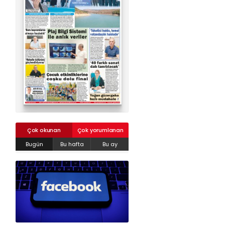
02624132333
haber@golcukpostasi.com
Çok okunan
Çok yorumlanan
Bugün
Bu hafta
Bu ay