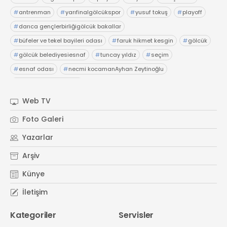
21 Gölcük
#
antrenman
#
yarıfinalgölcükspor
#
yusuf tokuş
#
playoff
02624132333
#
darıca gençlerbirliğigölcük bakallar
haber@golcukpostasi.com
#
büfeler ve tekel bayileri odası
#
faruk hikmet kesgin
#
gölcük
#
gölcük belediyesiesnaf
#
tuncay yıldız
#
seçim
#
esnaf odası
#
necmi kocamanAyhan Zeytinoğlu
#
Kocaeli Sanayi Odası
Web TV
Foto Galeri
Yazarlar
Arşiv
Künye
İletişim
Kategoriler
Servisler