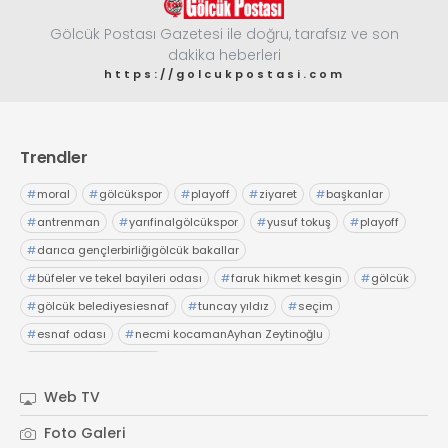
Gölcük Postası Gazetesi ile doğru, tarafsız ve son
dakika heberleri
https://golcukpostasi.com
Trendler
#
moral
#
gölcükspor
#
playoff
#
ziyaret
#
başkanlar
#
antrenman
#
yarıfinalgölcükspor
#
yusuf tokuş
#
playoff
#
darıca gençlerbirliğigölcük bakallar
#
büfeler ve tekel bayileri odası
#
faruk hikmet kesgin
#
gölcük
#
gölcük belediyesiesnaf
#
tuncay yıldız
#
seçim
#
esnaf odası
#
necmi kocamanAyhan Zeytinoğlu
#
Kocaeli Sanayi Odası
Web TV
Foto Galeri