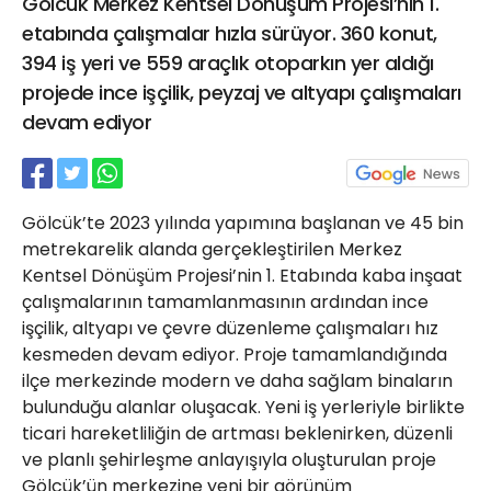
Gölcük Merkez Kentsel Dönüşüm Projesi’nin 1.
21 Gölcük
etabında çalışmalar hızla sürüyor. 360 konut,
02624132333
394 iş yeri ve 559 araçlık otoparkın yer aldığı
haber@golcukpostasi.com
projede ince işçilik, peyzaj ve altyapı çalışmaları
devam ediyor
Gölcük’te 2023 yılında yapımına başlanan ve 45 bin
metrekarelik alanda gerçekleştirilen Merkez
Kentsel Dönüşüm Projesi’nin 1. Etabında kaba inşaat
çalışmalarının tamamlanmasının ardından ince
işçilik, altyapı ve çevre düzenleme çalışmaları hız
kesmeden devam ediyor. Proje tamamlandığında
ilçe merkezinde modern ve daha sağlam binaların
bulunduğu alanlar oluşacak. Yeni iş yerleriyle birlikte
ticari hareketliliğin de artması beklenirken, düzenli
ve planlı şehirleşme anlayışıyla oluşturulan proje
Gölcük’ün merkezine yeni bir görünüm