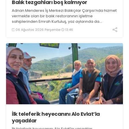
Balık tezgahları boş kalmıyor
Adnan Menderes İş Merkezi Balıkçılar Çarşısı’nda hizmet
vermekte olan bir balık restoranının işletme
sahiplerinden Emrah Kurtuluş, yaz aylarında da
tezgahlarda taze balık bulunduğunu ifade ederek “Yıl
06 Ağustos 2026 Perşembe
13:46
boyunca tezgahlarda taze balık bulmak mümkün
oluyor” dedi
İlk teleferik heyecanını Alo Evlat’la
yaşadılar
İlk teleferik heyecanını Alo Evlat’la yaşadılar