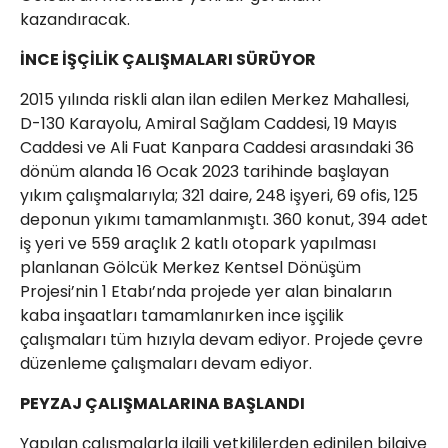
kazandıracak.
İNCE İŞÇİLİK ÇALIŞMALARI SÜRÜYOR
2015 yılında riskli alan ilan edilen Merkez Mahallesi,
D-130 Karayolu, Amiral Sağlam Caddesi, 19 Mayıs
Caddesi ve Ali Fuat Kanpara Caddesi arasındaki 36
dönüm alanda 16 Ocak 2023 tarihinde başlayan
yıkım çalışmalarıyla; 321 daire, 248 işyeri, 69 ofis, 125
deponun yıkımı tamamlanmıştı. 360 konut, 394 adet
iş yeri ve 559 araçlık 2 katlı otopark yapılması
planlanan Gölcük Merkez Kentsel Dönüşüm
Projesi’nin 1 Etabı’nda projede yer alan binaların
kaba inşaatları tamamlanırken ince işçilik
çalışmaları tüm hızıyla devam ediyor. Projede çevre
düzenleme çalışmaları devam ediyor.
PEYZAJ ÇALIŞMALARINA BAŞLANDI
Yapılan çalışmalarla ilgili yetkililerden edinilen bilgiye