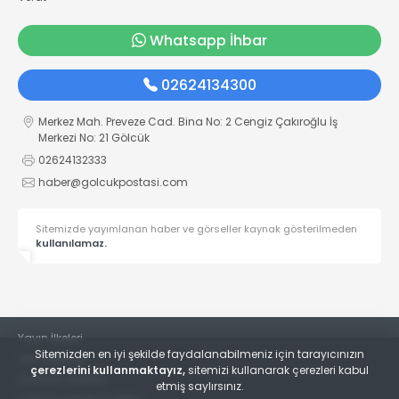
Whatsapp İhbar
02624134300
Merkez Mah. Preveze Cad. Bina No: 2 Cengiz Çakıroğlu İş
Merkezi No: 21 Gölcük
02624132333
haber@golcukpostasi.com
Sitemizde yayımlanan haber ve görseller kaynak gösterilmeden
kullanılamaz.
Yayın İlkeleri
Sitemizden en iyi şekilde faydalanabilmeniz için tarayıcınızın
Veri Politikası
çerezlerini kullanmaktayız,
sitemizi kullanarak çerezleri kabul
Kullanım Şartları
etmiş saylırsınız.