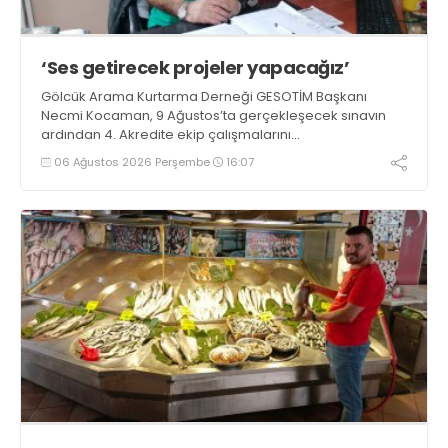
‘Ses getirecek projeler yapacağız’
Gölcük Arama Kurtarma Derneği GESOTİM Başkanı
Necmi Kocaman, 9 Ağustos’ta gerçekleşecek sınavın
ardından 4. Akredite ekip çalışmalarını
tamamlayacaklarını ifade ederek açıklamalarda
06 Ağustos 2026 Perşembe
16:07
bulundu. Kocaman, “Gölcük’te ve Kocaeli genelinde ses
getirecek projelerimizi tek tek hayata geçireceğiz” dedi