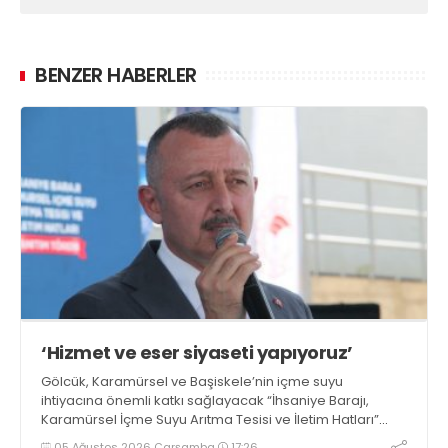
BENZER HABERLER
‘Hizmet ve eser siyaseti yapıyoruz’
Gölcük, Karamürsel ve Başiskele’nin içme suyu
ihtiyacına önemli katkı sağlayacak “İhsaniye Barajı,
Karamürsel İçme Suyu Arıtma Tesisi ve İletim Hatları”
projesinin tanıtım töreninde konuşan Büyükşehir
05 Ağustos 2026 Çarşamba
17:26