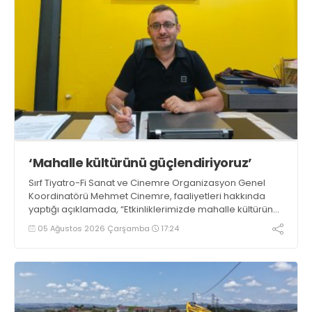
‘Mahalle kültürünü güçlendiriyoruz’
Sırf Tiyatro-Fi Sanat ve Cinemre Organizasyon Genel
Koordinatörü Mehmet Cinemre, faaliyetleri hakkında
yaptığı açıklamada, “Etkinliklerimizde mahalle kültürünü
ve birlik beraberlik duygusunu güçlendirmeyi
05 Ağustos 2026 Çarşamba
17:24
hedefliyoruz” dedi