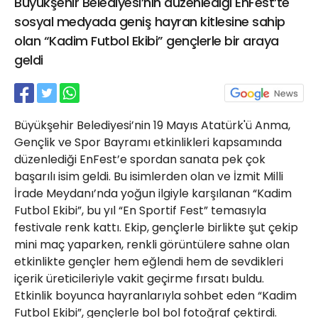
Büyükşehir Belediyesi’nin düzenlediği EnFest’te
21 Gölcük
sosyal medyada geniş hayran kitlesine sahip
02624132333
olan “Kadim Futbol Ekibi” gençlerle bir araya
haber@golcukpostasi.com
geldi
Büyükşehir Belediyesi’nin 19 Mayıs Atatürk'ü Anma,
Gençlik ve Spor Bayramı etkinlikleri kapsamında
düzenlediği EnFest’e spordan sanata pek çok
başarılı isim geldi. Bu isimlerden olan ve İzmit Milli
İrade Meydanı’nda yoğun ilgiyle karşılanan “Kadim
Futbol Ekibi”, bu yıl “En Sportif Fest” temasıyla
festivale renk kattı. Ekip, gençlerle birlikte şut çekip
mini maç yaparken, renkli görüntülere sahne olan
etkinlikte gençler hem eğlendi hem de sevdikleri
içerik üreticileriyle vakit geçirme fırsatı buldu.
Etkinlik boyunca hayranlarıyla sohbet eden “Kadim
Futbol Ekibi”, gençlerle bol bol fotoğraf çektirdi.