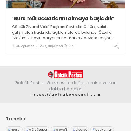
‘Burs müracaatlarını almaya başladık’
Gölcük Ziyaret Vakfı Başkanı Seyfettin Öztürk, vakıf
çalışmaları hakkında açıklamalarda bulundu. Öztürk,
“Vakfımız, hayır faaliyetlerine aralıksız devam ediyor.
Öğrenci bursları için müracaatları almaya başladık’ dedi
05 Ağustos 2026 Çarşamba
15:49
Gölcük Postası Gazetesi ile doğru, tarafsız ve son
dakika heberleri
https://golcukpostasi.com
Trendler
#
moral
#
gölcükspor
#
playoff
#
ziyaret
#
başkanlar