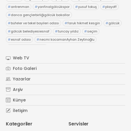
#
antrenman
#
yarıfinalgölcükspor
#
yusuf tokuş
#
playoff
#
darıca gençlerbirliğigölcük bakallar
#
büfeler ve tekel bayileri odası
#
faruk hikmet kesgin
#
gölcük
#
gölcük belediyesiesnaf
#
tuncay yıldız
#
seçim
#
esnaf odası
#
necmi kocamanAyhan Zeytinoğlu
#
Kocaeli Sanayi Odası
Web TV
Foto Galeri
Yazarlar
Arşiv
Künye
İletişim
Kategoriler
Servisler