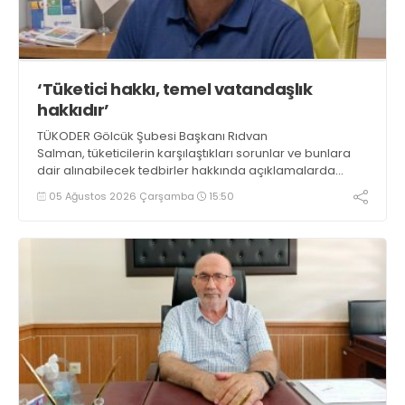
‘Tüketici hakkı, temel vatandaşlık
hakkıdır’
TÜKODER Gölcük Şubesi Başkanı Rıdvan
Salman, tüketicilerin karşılaştıkları sorunlar ve bunlara
dair alınabilecek tedbirler hakkında açıklamalarda
bulundu. Salman, “Unutulmamalıdır ki tüketici hakkı,
05 Ağustos 2026 Çarşamba
15:50
temel bir vatandaşlık hakkıdır” dedi