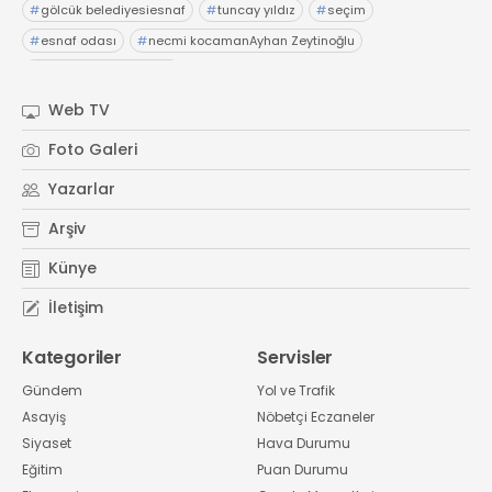
#
gölcük belediyesiesnaf
#
tuncay yıldız
#
seçim
#
esnaf odası
#
necmi kocamanAyhan Zeytinoğlu
#
Kocaeli Sanayi Odası
Web TV
Foto Galeri
Yazarlar
Arşiv
Künye
İletişim
Kategoriler
Servisler
Gündem
Yol ve Trafik
Asayiş
Nöbetçi Eczaneler
Siyaset
Hava Durumu
Eğitim
Puan Durumu