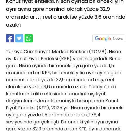
Konut fiyat endeksi, Nisan ayında bir önceki yılın
21 Gölcük
aynı ayına göre nominal olarak yüzde 32,9
02624132333
oranında arttı, reel olarak ise yüzde 3,6 oranında
haber@golcukpostasi.com
azaldı
Türkiye Cumhuriyet Merkez Bankası (TCMB), Nisan
ayı Konut Fiyat Endeksi (KFE) verisini açıkladı. Buna
göre, Nisan ayında bir önceki aya göre yüzde 1,5
oranında artan KFE, bir önceki yılın aynı ayına göre
nominal olarak yüzde 32,9 oranında artmış, reel
olarak ise yüzde 3,6 oranında azaldı. Türkiye’deki
konutların kalite etkisinden arındırılmış fiyat
değişimlerini izlemek amacıyla hesaplanan Konut
Fiyat Endeksi (KFE), 2025 yılı Nisan ayında bir önceki
aya göre yüzde 1,5 oranında artarak 176,4
seviyesinde gerçekleşti. Bir önceki yılın aynı ayına
göre yüzde 32,9 oranında artan KFE, aynı dönemde