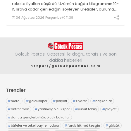
rekolte fiyatları düşürdü. Üzümün bağda kilogramının 10-
15 liraya kadar gerilediğini söyleyen üreticiler, duruma
tepki gösterdi
06 Ağustos 2026 Perşembe
11:38
Gölcük Postası Gazetesi ile doğru, tarafsız ve son
dakika heberleri
https://golcukpostasi.com
Trendler
#
moral
#
gölcükspor
#
playoff
#
ziyaret
#
başkanlar
#
antrenman
#
yarıfinalgölcükspor
#
yusuf tokuş
#
playoff
#
darıca gençlerbirliğigölcük bakallar
#
büfeler ve tekel bayileri odası
#
faruk hikmet kesgin
#
gölcük