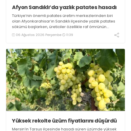
Afyon Sandıklı’da yazlık patates hasadı
Türkiye’nin önemli patates üretim merkezlerinden biri
olan Afyonkarahisar’ın Sandıklı ilçesinde yazlık patates
sökümü başlarken, üreticiler özellikle raf ömrünün
yaklaşık 2 ay olması ve rengi bakımından tüketimde
06 Ağustos 2026 Perşembe
11:39
Sandıklı patatesinin daha fazla tercih edildiğini belirtti
Yüksek rekolte üzüm fiyatlarını düşürdü
Mersin’in Tarsus ilçesinde hasadı süren üzümde yüksek