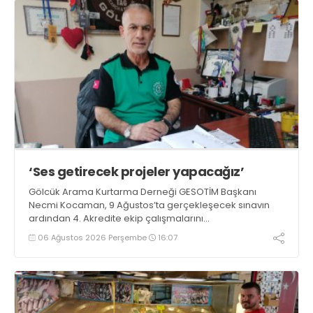
‘Ses getirecek projeler yapacağız’
Gölcük Arama Kurtarma Derneği GESOTİM Başkanı
Necmi Kocaman, 9 Ağustos’ta gerçekleşecek sınavın
ardından 4. Akredite ekip çalışmalarını
tamamlayacaklarını ifade ederek açıklamalarda
06 Ağustos 2026 Perşembe
16:07
bulundu. Kocaman, “Gölcük’te ve Kocaeli genelinde ses
getirecek projelerimizi tek tek hayata geçireceğiz” dedi