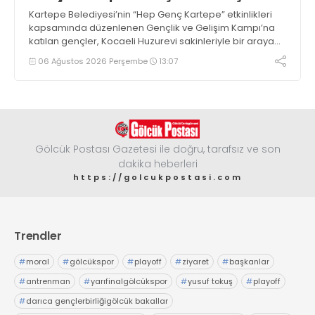
Kartepe Belediyesi’nin “Hep Genç Kartepe” etkinlikleri
kapsamında düzenlenen Gençlik ve Gelişim Kampı’na
katılan gençler, Kocaeli Huzurevi sakinleriyle bir araya
geldi
06 Ağustos 2026 Perşembe
13:07
Gölcük Postası Gazetesi ile doğru, tarafsız ve son
dakika heberleri
https://golcukpostasi.com
Trendler
#
moral
#
gölcükspor
#
playoff
#
ziyaret
#
başkanlar
#
antrenman
#
yarıfinalgölcükspor
#
yusuf tokuş
#
playoff
#
darıca gençlerbirliğigölcük bakallar