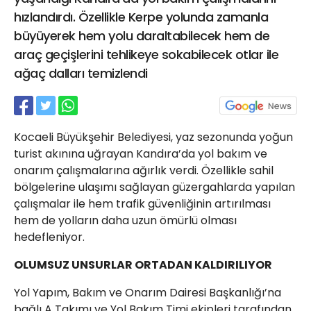
21 Gölcük
hızlandırdı. Özellikle Kerpe yolunda zamanla
02624132333
büyüyerek hem yolu daraltabilecek hem de
araç geçişlerini tehlikeye sokabilecek otlar ile
haber@golcukpostasi.com
ağaç dalları temizlendi
Kocaeli Büyükşehir Belediyesi, yaz sezonunda yoğun
turist akınına uğrayan Kandıra’da yol bakım ve
onarım çalışmalarına ağırlık verdi. Özellikle sahil
bölgelerine ulaşımı sağlayan güzergahlarda yapılan
çalışmalar ile hem trafik güvenliğinin artırılması
hem de yolların daha uzun ömürlü olması
hedefleniyor.
OLUMSUZ UNSURLAR ORTADAN KALDIRILIYOR
Yol Yapım, Bakım ve Onarım Dairesi Başkanlığı’na
bağlı A Takımı ve Yol Bakım Timi ekipleri tarafından