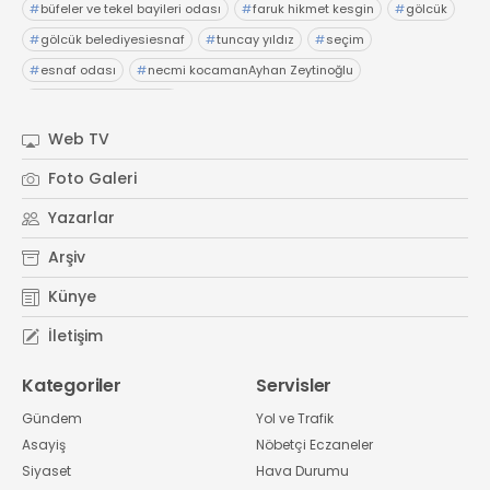
#
büfeler ve tekel bayileri odası
#
faruk hikmet kesgin
#
gölcük
#
gölcük belediyesiesnaf
#
tuncay yıldız
#
seçim
#
esnaf odası
#
necmi kocamanAyhan Zeytinoğlu
#
Kocaeli Sanayi Odası
Web TV
Foto Galeri
Yazarlar
Arşiv
Künye
İletişim
Kategoriler
Servisler
Gündem
Yol ve Trafik
Asayiş
Nöbetçi Eczaneler
Siyaset
Hava Durumu