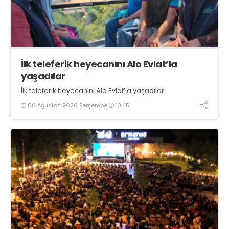
İlk teleferik heyecanını Alo Evlat’la
yaşadılar
İlk teleferik heyecanını Alo Evlat’la yaşadılar
06 Ağustos 2026 Perşembe
13:45