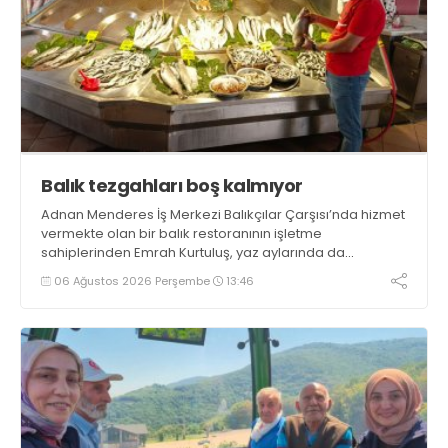
Balık tezgahları boş kalmıyor
Adnan Menderes İş Merkezi Balıkçılar Çarşısı’nda hizmet
vermekte olan bir balık restoranının işletme
sahiplerinden Emrah Kurtuluş, yaz aylarında da
tezgahlarda taze balık bulunduğunu ifade ederek “Yıl
06 Ağustos 2026 Perşembe
13:46
boyunca tezgahlarda taze balık bulmak mümkün
oluyor” dedi