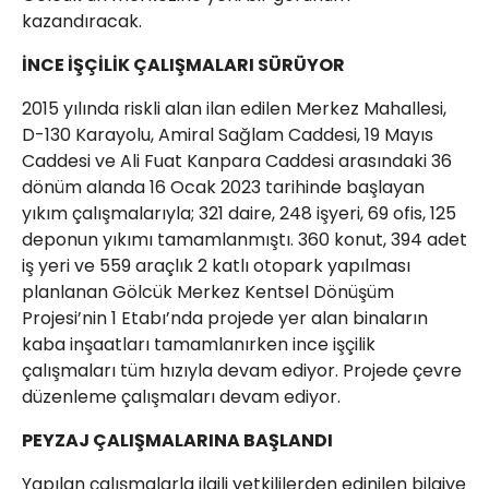
kazandıracak.
İNCE İŞÇİLİK ÇALIŞMALARI SÜRÜYOR
2015 yılında riskli alan ilan edilen Merkez Mahallesi,
D-130 Karayolu, Amiral Sağlam Caddesi, 19 Mayıs
Caddesi ve Ali Fuat Kanpara Caddesi arasındaki 36
dönüm alanda 16 Ocak 2023 tarihinde başlayan
yıkım çalışmalarıyla; 321 daire, 248 işyeri, 69 ofis, 125
deponun yıkımı tamamlanmıştı. 360 konut, 394 adet
iş yeri ve 559 araçlık 2 katlı otopark yapılması
planlanan Gölcük Merkez Kentsel Dönüşüm
Projesi’nin 1 Etabı’nda projede yer alan binaların
kaba inşaatları tamamlanırken ince işçilik
çalışmaları tüm hızıyla devam ediyor. Projede çevre
düzenleme çalışmaları devam ediyor.
PEYZAJ ÇALIŞMALARINA BAŞLANDI
Yapılan çalışmalarla ilgili yetkililerden edinilen bilgiye