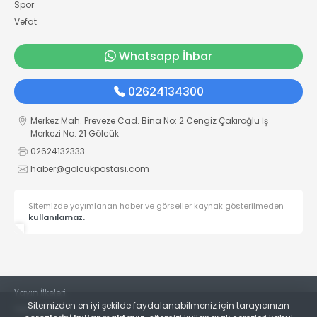
Spor
Vefat
Whatsapp İhbar
02624134300
Merkez Mah. Preveze Cad. Bina No: 2 Cengiz Çakıroğlu İş
Merkezi No: 21 Gölcük
02624132333
haber@golcukpostasi.com
Sitemizde yayımlanan haber ve görseller kaynak gösterilmeden
kullanılamaz.
Yayın İlkeleri
Sitemizden en iyi şekilde faydalanabilmeniz için tarayıcınızın
Veri Politikası