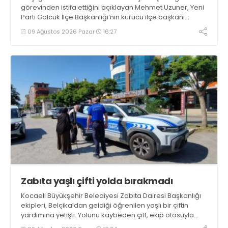
görevinden istifa ettiğini açıklayan Mehmet Uzuner, Yeni
Parti Gölcük İlçe Başkanlığı’nın kurucu ilçe başkanı
olarak atandı. Uzuner, konuyla ilgili açıklamasında
09 Ağustos 2026 Pazar
16:27
“Önemli bir başlangıç yaptığımızı düşünüyoruz” dedi
Zabıta yaşlı çifti yolda bırakmadı
Kocaeli Büyükşehir Belediyesi Zabıta Dairesi Başkanlığı
ekipleri, Belçika’dan geldiği öğrenilen yaşlı bir çiftin
yardımına yetişti. Yolunu kaybeden çift, ekip otosuyla
gidecekleri noktaya güvenli şekilde ulaştırıldı