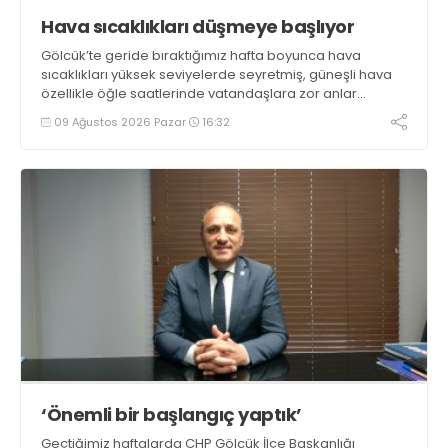
Hava sıcaklıkları düşmeye başlıyor
Gölcük’te geride bıraktığımız hafta boyunca hava
sıcaklıkları yüksek seviyelerde seyretmiş, güneşli hava
özellikle öğle saatlerinde vatandaşlara zor anlar
yaşatmıştı. Yeni haftada sıcaklıkların bir miktar düşmesi
09 Ağustos 2026 Pazar
16:32
beklenirken parçalı bulutlu ve güneşli hava ihtimali öne
çıkıyor
‘Önemli bir başlangıç yaptık’
Geçtiğimiz haftalarda CHP Gölcük İlçe Başkanlığı