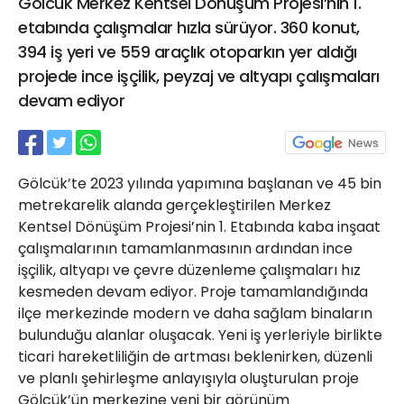
Gölcük Merkez Kentsel Dönüşüm Projesi’nin 1.
21 Gölcük
etabında çalışmalar hızla sürüyor. 360 konut,
02624132333
394 iş yeri ve 559 araçlık otoparkın yer aldığı
haber@golcukpostasi.com
projede ince işçilik, peyzaj ve altyapı çalışmaları
devam ediyor
Gölcük’te 2023 yılında yapımına başlanan ve 45 bin
metrekarelik alanda gerçekleştirilen Merkez
Kentsel Dönüşüm Projesi’nin 1. Etabında kaba inşaat
çalışmalarının tamamlanmasının ardından ince
işçilik, altyapı ve çevre düzenleme çalışmaları hız
kesmeden devam ediyor. Proje tamamlandığında
ilçe merkezinde modern ve daha sağlam binaların
bulunduğu alanlar oluşacak. Yeni iş yerleriyle birlikte
ticari hareketliliğin de artması beklenirken, düzenli
ve planlı şehirleşme anlayışıyla oluşturulan proje
Gölcük’ün merkezine yeni bir görünüm