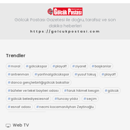
Gölcük Postası Gazetesi ile doğru, tarafsız ve son
dakika heberleri
https://golcukpostasi.com
Trendler
#
moral
#
gölcükspor
#
playoff
#
ziyaret
#
başkanlar
#
antrenman
#
yarıfinalgölcükspor
#
yusuf tokuş
#
playoff
#
darıca gençlerbirliğigölcük bakallar
#
büfeler ve tekel bayileri odası
#
faruk hikmet kesgin
#
gölcük
#
gölcük belediyesiesnaf
#
tuncay yıldız
#
seçim
#
esnaf odası
#
necmi kocamanAyhan Zeytinoğlu
#
Kocaeli Sanayi Odası
Web TV